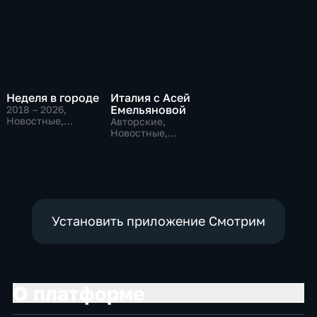
Неделя в городе
Италия с Асей
Емельяновой
2018 – 2026
,
Новостные,
Авторские,
Общественно-
Новостные,
политические,
общественно-
общество
политические
Установить приложение Смотрим
О платформе