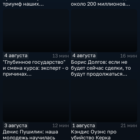
триумф наших
около 200 миллионов
спортсменок
квадратных метров
жилья.
4 августа
4 августа
13 мин
16 мин
"Глубинное государство"
Борис Долгов: если не
и смена курса: эксперт - о
будет сейчас сделки, то
причинах
будут продолжаться
антироссийской
обмены ударами, однако,
риторики оппозиции
масштабного
наступления все-таки не
будет
3 августа
1 августа
12 мин
21 мин
Денис Пушилин: наша
Кэндис Оуэнс про
молодежь научилась
убийство Керка