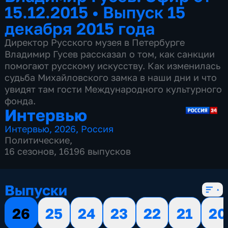
15.12.2015
•
Выпуск 15
декабря 2015 года
Директор Русского музея в Петербурге
Владимир Гусев рассказал о том, как санкции
помогают русскому искусству. Как изменилась
судьба Михайловского замка в наши дни и что
увидят там гости Международного культурного
фонда.
Интервью
Интервью
,
2026
,
Россия
Политические
,
16 сезонов, 16196 выпусков
Выпуски
26
25
24
23
22
21
20