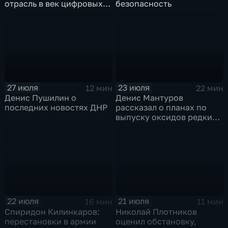
отрасль в век цифровых
безопасность
технологий
27 июля
23 июля
12 мин
22 мин
Денис Пушилин о
Денис Мантуров
последних новостях ДНР
рассказал о планах по
выпуску оксидов редких
металлов на
Соликамском магниевом
заводе к 2028 году
22 июля
21 июля
16 мин
11 мин
Спиридон Килинкаров:
Николай Плотников
перестановки в армии
оценил обстановку,