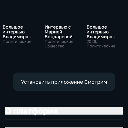
Большое
Интервью с
Большое
интервью
Марией
интервью
Владимира
Бондаревой
Владимира
Путина Сергею
Соловьева
Политические
Политические,
2026
,
Брилеву
Общество
Роджеру
Политические
Кеппелю
Установить приложение Смотрим
О платформе