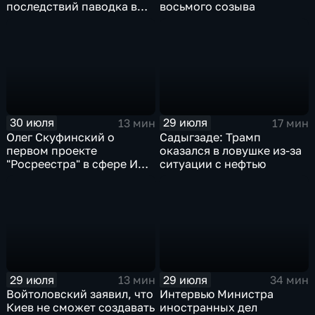
последствий паводка в
восьмого созыва
Тюменской области
30 июля
29 июля
13 мин
17 мин
Олег Скуфинский о
Садыгзаде: Трамп
первом проекте
оказался в ловушке из-за
"Росреестра" в сфере ИИ
ситуации с нефтью
электронном помощнике
"Ева"
29 июля
29 июля
13 мин
34 мин
Войтоловский заявил, что
Интервью Министра
Киев не сможет создавать
иностранных дел