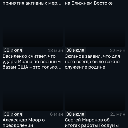
принятия активных мер
на Ближнем Востоке
против мигрантов
30 июля
30 июля
13 мин
22 мин
Василенко считает, что
Зюганов заявил, что для
удары Ирана по военным
него всегда было важно
базам США – это только
служение родине
начало
30 июля
30 июля
6 мин
21 мин
Александр Моор о
Сергей Миронов об
преодолении
итогах работы Госдумы