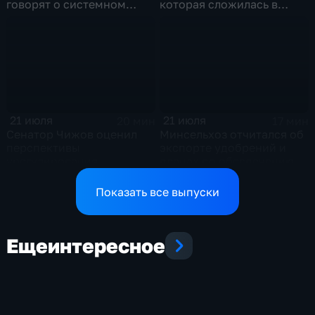
говорят о системном
которая сложилась в
политическом кризисе на
отношениях между США и
Украине
Ираном
21 июля
21 июля
20 мин
17 мин
Сенатор Чижов оценил
Минсельхоз отчитался об
перспективы
экспорте удобрений и
урегулирования
планах по обеспечению
конфликтов на Ближнем
аграриев топливом
Востоке и диалог с
Показать все выпуски
Европой
Еще
интересное