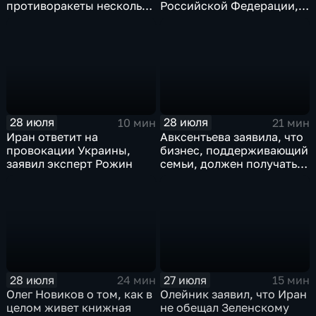
противоракеты несколько
Российской Федерации,
лет
лидера предвыборного
списка партии «Единая
Россия» С.В.Лаврова
генеральному директору
агентства ТАСС
А.О.Кондрашову
28 июля
28 июля
10 мин
21 мин
Иран ответит на
Авксентьева заявила, что
провокации Украины,
бизнес, поддерживающий
заявил эксперт Рожин
семьи, должен получать
преференции
28 июля
27 июля
24 мин
15 мин
Олег Новиков о том, как в
Олейник заявил, что Иран
целом живет книжная
не обещал Зеленскому