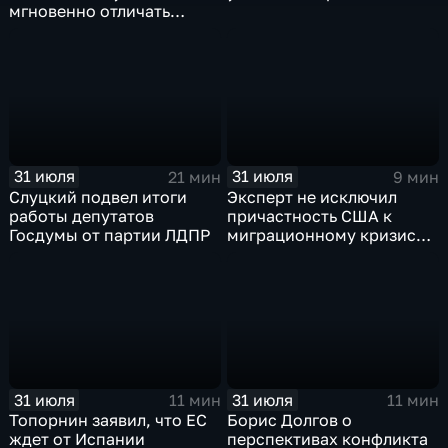
мгновенно отличать
правду от лжи
31 июля
31 июля
21 мин
9 мин
Слуцкий подвел итоги
Эксперт не исключил
работы депутатов
причастность США к
Госдумы от партии ЛДПР
миграционному кризису в
Испании
31 июля
31 июля
11 мин
11 мин
Топорнин заявил, что ЕС
Борис Долгов о
ждет от Испании
перспективах конфликта