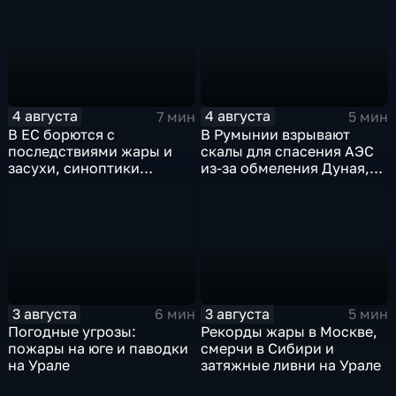
4 августа
4 августа
7 мин
5 мин
В ЕС борются с
В Румынии взрывают
последствиями жары и
скалы для спасения АЭС
засухи, синоптики
из-за обмеления Дуная,
предупреждают об
пока к России подступает
усилении зноя в России
аномальная жара
3 августа
3 августа
6 мин
5 мин
Погодные угрозы:
Рекорды жары в Москве,
пожары на юге и паводки
смерчи в Сибири и
на Урале
затяжные ливни на Урале