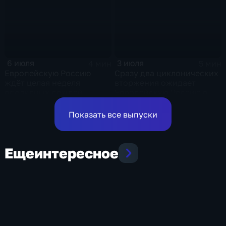
Центральной России
6 июля
3 июля
4 мин
5 мин
Европейскую Россию
Сразу два циклонических
ждёт целая неделя
вторжения ожидает
проливных дождей
Европейскую Россию в
оставшиеся дни недели
Показать все выпуски
Еще
интересное