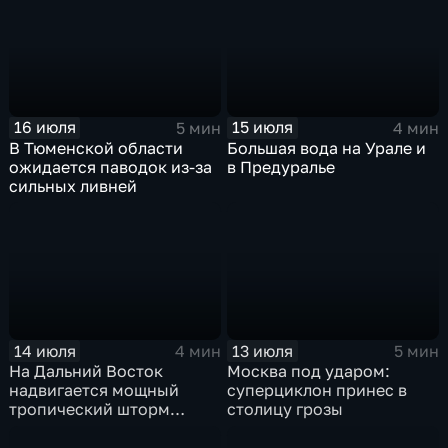
России ожидается
прогнозируют ливни
потепление
16 июля
15 июля
5 мин
4 мин
В Тюменской области
Большая вода на Урале и
ожидается паводок из-за
в Предуралье
сильных ливней
14 июля
13 июля
4 мин
5 мин
На Дальний Восток
Москва под ударом:
надвигается мощный
суперциклон принес в
тропический шторм
столицу грозы
"Гави"