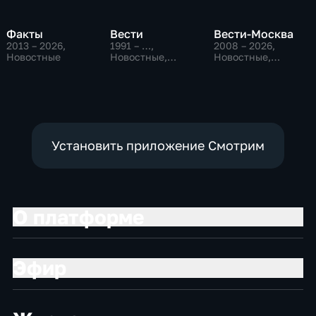
Факты
Вести
Вести-Москва
2013 – 2026
,
1991 – …
,
2008 – 2026
,
Новостные
Новостные,
Новостные,
Общественно-
Общественно-
политические,
политические,
социально-
социально-
экономические
экономические
Установить приложение Смотрим
О платформе
Эфир