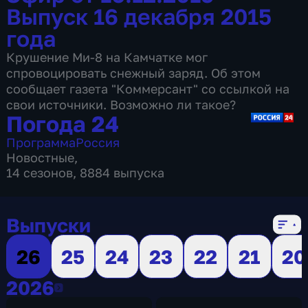
Выпуск 16 декабря 2015
года
Крушение Ми-8 на Камчатке мог
спровоцировать снежный заряд. Об этом
сообщает газета "Коммерсант" со ссылкой на
свои источники. Возможно ли такое?
Погода 24
Программа
Россия
Новостные
,
14 сезонов, 8884 выпуска
Выпуски
26
25
24
23
22
21
20
2026
2026