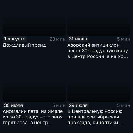
1 августа
31 июля
23 мин
5 мин
Дождливый тренд
Азорский антициклон
несет 30-градусную жару
в Центр России, а на Урал
— ливни
30 июля
29 июля
5 мин
5 мин
Аномалии лета: на Ямале
В Центральную Россию
из-за 30-градусного зноя
пришла сентябрьская
горят леса, а центр
прохлада, синоптики
России ждет потепления
прогнозируют затяжные