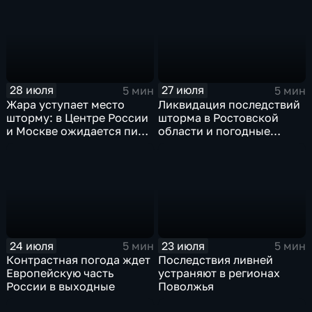
дожди
28 июля
27 июля
5 мин
5 мин
Жара уступает место
Ликвидация последствий
шторму: в Центре России
шторма в Ростовской
и Москве ожидается пик
области и погодные
ненастья
качели в Центральной
России
24 июля
23 июля
5 мин
5 мин
Контрастная погода ждет
Последствия ливней
Европейскую часть
устраняют в регионах
России в выходные
Поволжья