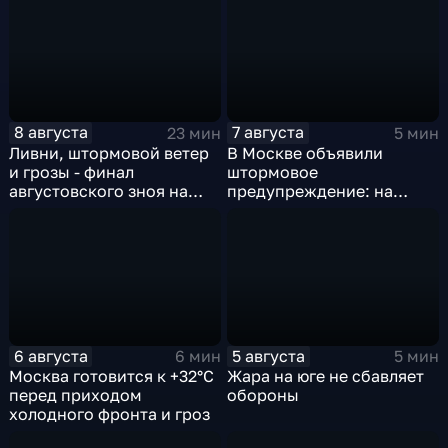
8 августа
7 августа
23 мин
5 мин
Ливни, штормовой ветер
В Москве объявили
и грозы - финал
штормовое
августовского зноя на
предупреждение: на
Русскй равнине
столицу надвигаются
грозы, ливни с градом и
шквалистый ветер
6 августа
5 августа
6 мин
5 мин
Москва готовится к +32°C
Жара на юге не сбавляет
перед приходом
обороны
холодного фронта и гроз