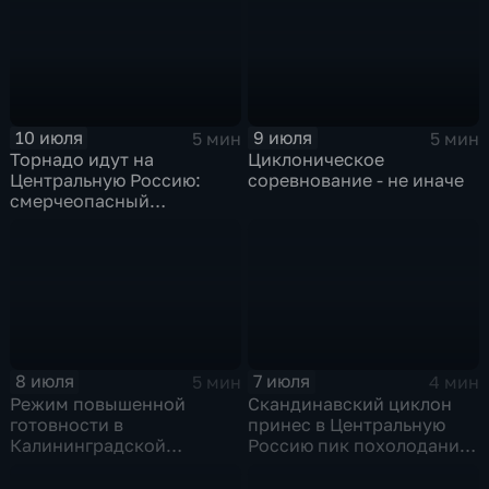
10 июля
9 июля
5 мин
5 мин
Торнадо идут на
Циклоническое
Центральную Россию:
соревнование - не иначе
смерчеопасный
холодный фронт ударит
по Москве и Туле
8 июля
7 июля
5 мин
4 мин
Режим повышенной
Скандинавский циклон
готовности в
принес в Центральную
Калининградской
Россию пик похолодания
области и угроза
и ливни
экстремальных ливней в