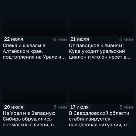
22 июля
21 июля
6 мин
6 мин
Спека и шквалы в
От паводков к ливням:
Алтайском крае,
Куда уходит уральский
подтопления на Урале и
циклон и что он несет в
сентябрьская прохлада в
Москву
Петербурге
20 июля
17 июля
5 мин
5 мин
На Урал и в Западную
В Свердловской области
Сибирь обрушились
стабилизируется
аномальные ливни, в
паводковая ситуация, но
европейской части
синоптики вновь