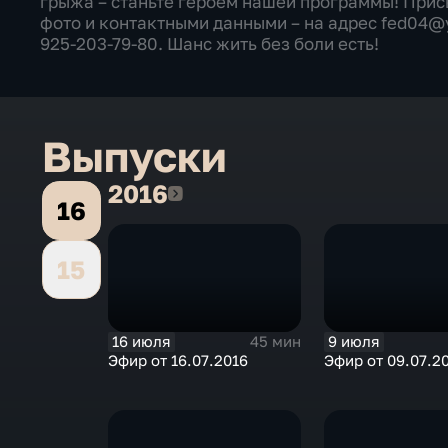
грыжа – станьте героем нашей программы! Присы
фото и контактными данными – на адрес fed04@ya
925-203-79-80. Шанс жить без боли есть!
Выпуски
2016
2016
16
15
16 июля
9 июля
45 мин
Эфир от 16.07.2016
Эфир от 09.07.2