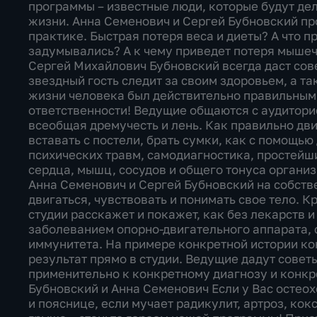
программы – известные люди, которые будут де
жизни. Анна Семенович и Сергей Бубновский пр
практике. Быстрая потеря веса и диеты? А что п
задумывались? А к чему приведет потеря мышеч
Сергей Михайлович Бубновский всегда даст сове
звездный гость следит за своим здоровьем, а та
жизни человека был действительно правильным.
ответственности! Ведущие общаются с аудиторие
всеобщая дремучесть и лень. Как правильно дви
вставать с постели, брать сумки, как с помощью
психических травм, самодиагностика, простейш
сердца, мышц, сосудов и общего тонуса организ
Анна Семенович и Сергей Бубновский на собств
двигаться, чувствовать и понимать свое тело. К
студии расскажет и покажет, как без лекарств
заболеванием опорно-двигательного аппарата, 
иммунитета. На примере конкретной истории ко
результат прямо в студии. Ведущие дадут совет
применительно к конкретному диагнозу и конк
Бубновский и Анна Семенович Если у Вас остеохо
и пояснице, если мучает радикулит, артроз, ко