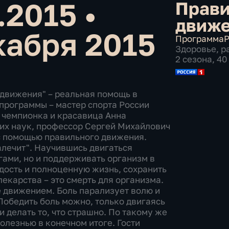
2.2015
•
Прав
движ
кабря 2015
Программа
Р
Здоровье
,
р
2 сезона, 4
движения" – реальная помощь в
рограммы – мастер спорта России
 чемпионка и красавица Анна
их наук, профессор Сергей Михайлович
 с помощью правильного движения.
алечит". Научившись двигаться
гами, но и поддерживать организм в
дость и полноценную жизнь, сохранить
лекарства – это смерть для организма.
е движением. Боль парализует волю и
 Победить боль можно, только двигаясь
и делать то, что страшно. По такому же
олезнью в конечном итоге. Гости