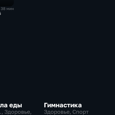
38 мин
5
ла еды
Гимнастика
…
, Здоровье,
Здоровье, Спорт