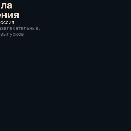
ила
ения
оссия
азвлекательные
,
0 выпусков