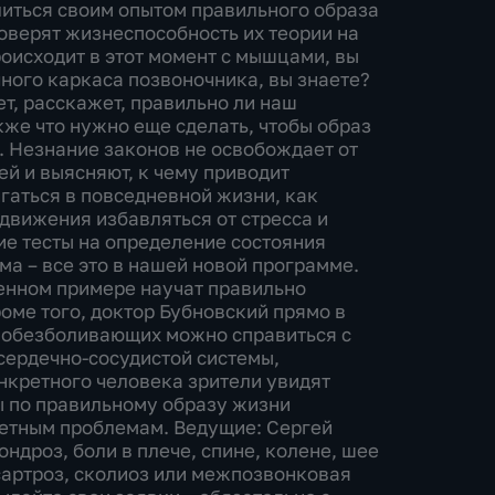
литься своим опытом правильного образа
оверят жизнеспособность их теории на
роисходит в этот момент с мышцами, вы
ного каркаса позвоночника, вы знаете?
т, расскажет, правильно ли наш
кже что нужно еще сделать, чтобы образ
 Незнание законов не освобождает от
й и выясняют, к чему приводит
гаться в повседневной жизни, как
 движения избавляться от стресса и
ие тесты на определение состояния
ма – все это в нашей новой программе.
енном примере научат правильно
роме того, доктор Бубновский прямо в
 и обезболивающих можно справиться с
сердечно-сосудистой системы,
нкретного человека зрители увидят
ы по правильному образу жизни
ретным проблемам. Ведущие: Сергей
ндроз, боли в плече, спине, колене, шее
ксартроз, сколиоз или межпозвонковая