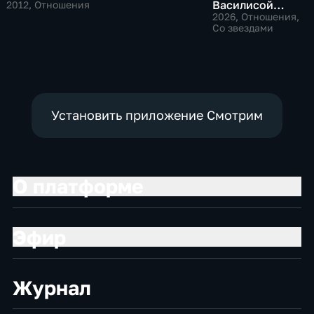
Василисой
2012
, Отношения
Володиной
2026
, Отношения,
Со звездами
Установить приложение Смотрим
О платформе
Эфир
Журнал