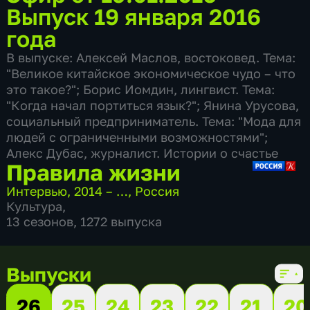
Выпуск 19 января 2016
года
В выпуске: Алексей Маслов, востоковед. Тема:
"Великое китайское экономическое чудо – что
это такое?"; Борис Иомдин, лингвист. Тема:
"Когда начал портиться язык?"; Янина Урусова,
социальный предприниматель. Тема: "Мода для
людей с ограниченными возможностями";
Алекс Дубас, журналист. Истории о счастье
Правила жизни
Интервью
,
2014 – …
,
Россия
Культура
,
13 сезонов, 1272 выпуска
Выпуски
26
25
24
23
22
21
20