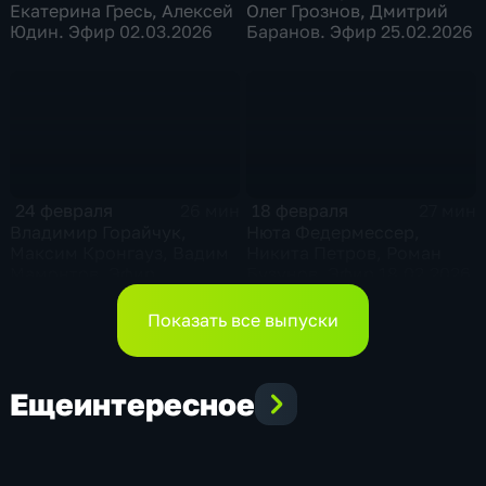
Екатерина Гресь, Алексей
Олег Грознов, Дмитрий
Юдин. Эфир 02.03.2026
Баранов. Эфир 25.02.2026
24 февраля
18 февраля
26 мин
27 мин
Владимир Горайчук,
Нюта Федермессер,
Максим Кронгауз, Вадим
Никита Петров, Роман
Мамонтов. Эфир
Бузунов. Эфир 18.02.2026
24.02.2026
Показать все выпуски
Еще
интересное