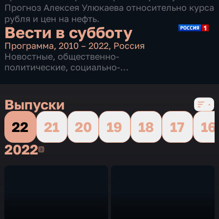
Прогноз Алексея Улюкаева относительно курса
рубля и цен на нефть.
Вести в субботу
Программа
,
2010 – 2022
,
Россия
Новостные
,
общественно-
политические
,
социально-
экономические
,
13 сезонов, 949 выпусков
Выпуски
22
21
20
19
18
17
16
2022
2022