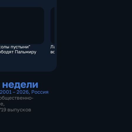
колы пустыни"
Лайнер погубили
Люди несу
ободят Пальмиру
воздушные ножницы
ростовски
цветы и и
 недели
2001 – 2026
,
Россия
общественно-
ие
,
 719 выпусков