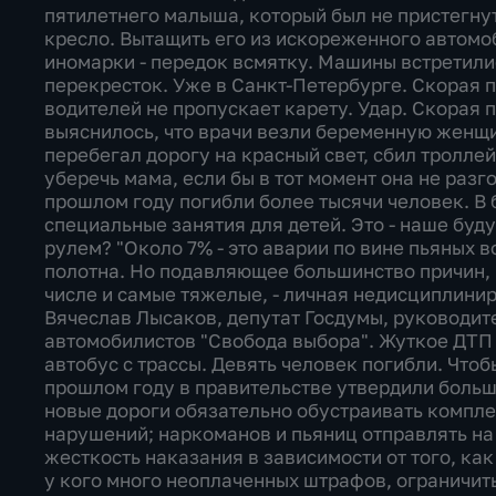
пятилетнего малыша, который был не пристегнут
кресло. Вытащить его из искореженного автомоб
иномарки - передок всмятку. Машины встретили
перекресток. Уже в Санкт-Петербурге. Скорая 
водителей не пропускает карету. Удар. Скорая 
выяснилось, что врачи везли беременную женщи
перебегал дорогу на красный свет, сбил тролле
уберечь мама, если бы в тот момент она не разг
прошлом году погибли более тысячи человек. В
специальные занятия для детей. Это - наше будущ
рулем? "Около 7% - это аварии по вине пьяных 
полотна. Но подавляющее большинство причин, 
числе и самые тяжелые, - личная недисциплинир
Вячеслав Лысаков, депутат Госдумы, руководи
автомобилистов "Свобода выбора". Жуткое ДТП
автобус с трассы. Девять человек погибли. Что
прошлом году в правительстве утвердили больш
новые дороги обязательно обустраивать компл
нарушений; наркоманов и пьяниц отправлять на
жесткость наказания в зависимости от того, как
у кого много неоплаченных штрафов, ограничить