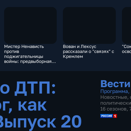
Мистер Ненависть
Вован и Лексус
"Со
против
рассказали о "связях" с
осв
поджигательницы
Кремлем
войны: предвыборная
гонка в США
то ДТП:
Вести
Программа
,
г, как
Новостные
,
политическ
16 сезонов,
Выпуск 20