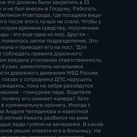
се это должны были закрепить в 13
к и не был внесен в Госдуму. Работать
 Великом Новгороде, где посадили вице-
ги после этого лучше не стали. Чтобы у
 скором времени средства, полученные
ы - это еще одна из мер. Другая -
 появилось целое подразделение. Это
ача и приводят его на пост. "Для
т соблюдать правила дорожного
ом введена уголовная ответственность,
р Кузин, заместитель начальника
ости дорожного движения МВД России.
а глазах у сотрудника ДПС нарушить
ожидаясь, пока на зебре разойдутся
 машине - гламурная пара. Водителя
, почему его снимает камера? Зато
 в криминальную хронику. Иногда с
ра Андрея Челядинова и известной
0-летний Никита разбился по вине
дые люди гуляли на вечеринке. В какой-
хонов решил отвезти его в больницу. На
адекватном состоянии находился