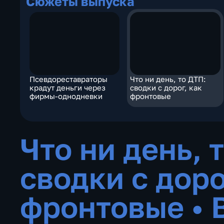
Сюжеты выпуска
Псевдореставраторы
Что ни день, то ДТП:
крадут деньги через
сводки с дорог, как
фирмы-однодневки
фронтовые
Что ни день, 
сводки с доро
фронтовые
•