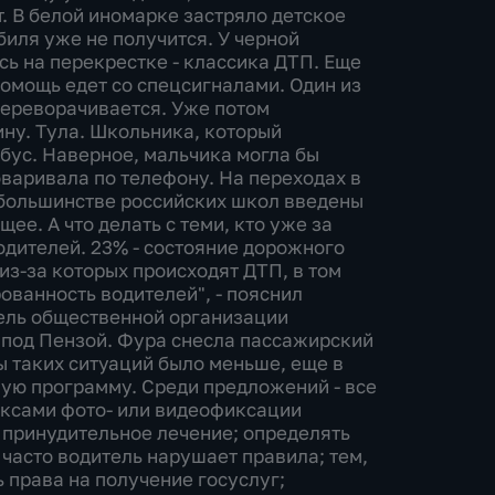
. В белой иномарке застряло детское
иля уже не получится. У черной
сь на перекрестке - классика ДТП. Еще
помощь едет со спецсигналами. Один из
переворачивается. Уже потом
ну. Тула. Школьника, который
йбус. Наверное, мальчика могла бы
оваривала по телефону. На переходах в
 большинстве российских школ введены
ее. А что делать с теми, кто уже за
водителей. 23% - состояние дорожного
из-за которых происходят ДТП, в том
ованность водителей", - пояснил
тель общественной организации
 под Пензой. Фура снесла пассажирский
бы таких ситуаций было меньше, еще в
ую программу. Среди предложений - все
ексами фото- или видеофиксации
 принудительное лечение; определять
 часто водитель нарушает правила; тем,
 права на получение госуслуг;