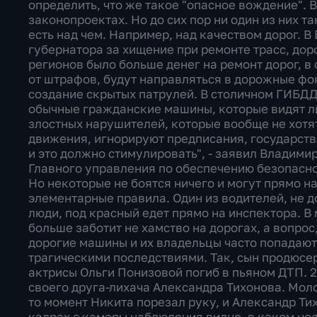
определить, что же такое "опасное вождение". В
законопроектах. Но до сих пор ни один из них та
есть над чем. Например, над качеством дорог. В
губернатора за хищение при ремонте трасс, доро
регионов было больше денег на ремонт дорог, в
от штрафов, будут направляться в дорожные фонд
создание скрытых патрулей. В столичном ГИБДД
обычные гражданские машины, которые видят лих
злостных нарушителей, которые вообще не хотя
движения, игнорируют предписания, государств
и это должно стимулировать", - заявил Владими
Главного управления по обеспечению безопасн
Но некоторые не боятся ничего и могут прямо н
элементарные правила. Один из водителей, не д
люди, под красный едет прямо на инспектора. В
больше заботит не хамство на дорогах, а вопрос
дорогие машины и их владельцы часто попадают
трагическими последствиями. Так, сын продюсе
актрисы Ольги Понизовой погиб в пьяном ДТП. 2
своего друга-лихача Александра Тихонова. Моло
то момент Никита порезал руку, и Александр Ти
кадрах с камеры наблюдения видно, в каком не