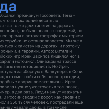
ода
обрался президиум Госсовета. Тема -
, что за последние десять лет
я - за то же десятилетие на дорогах
ыло войны, не было опасных эпидемий, но
рное время в автокатастрофах мы теряем
мясорубка не останавливается. Мы же в
иться к хамству на дорогах, и поэтому
рбными, а героями. Автор: Виталий
ских игр Ирек Зарипов лишился ног в
одарили мотоцикл. Однажды на трассе
не заметил мотоциклиста. Но Ирек
ыступал за сборную в Ванкувере, в Сочи.
х, кто смог найти себя после трагедии, -
 подобные аварии ломают жизнь. Ирек
Правила нужно ужесточать в том плане,
мер, в два раза. Люди начнут уважать и
П. В России сводки с дорог, как сводки с
гибли 350 тысяч человек, пострадали еще
ьницу увезли двоих, в том числе