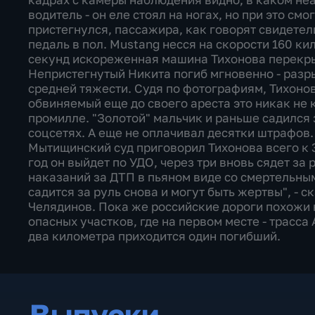
водитель - он еле стоял на ногах, но при это см
пристегнулся, пассажира, как говорят свидетели
педаль в пол. Mustang несся на скорости 160 ки
секунд искореженная машина Тихонова перекр
Непристегнутый Никита погиб мгновенно - разр
средней тяжести. Судя по фотографиям, Тихонов 
обвиняемый еще до своего ареста это никак не 
промилле. "Золотой" мальчик и раньше садился з
соцсетях. А еще не оплачивал десятки штрафов.
Мытищинский суд приговорил Тихонова всего к 
год он выйдет по УДО, через три вновь сядет за 
наказаний за ДТП в пьяном виде со смертельным
садится за руль снова и могут быть жертвы", - 
Челядинов. Пока же российские дороги похожи н
опасных участков, где на первом месте - трасса
два километра приходится один погибший.
Выпуски