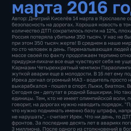
марта 2016 г
Автор: Дмитрий Киселёв 14 марта в Ярославле с
безопасность на дорогах. Хорошая новость в том
количество ДТП сократилось почти на 12%, плоха
Россия потеряла убитыми 350 тысяч. У нас не б
при этом 350 тысяч жертв! В среднем в наше ми
по сто человек в день. Перемалывающая людей 
массе своей по факту продолжаем терпимо относ
придурки-лихачи все еще чувствуют себя не уще
Кармазин Четырехкратный чемпион Параолимпий
жуткой аварии еще в молодости. В 16 лет ему п
Ирека догнал огромный МАЗ - водитель просто 
выкарабкался - пошел в спорт. Лыжи, биатлон. В
Сегодня он - депутат в родной Башкирии. Но таки
единицы. Тем, кто не имеет олимпийской воли,
говорит, на дорогах нужно наводить порядок. "
что нужно поднимать именно базу штрафа, напри
не нарушать", - считает Ирек. Что ни день, то ДТ
фронтов. За последние десять лет в авариях по
3 миллиона. После одного из столкновений в бол