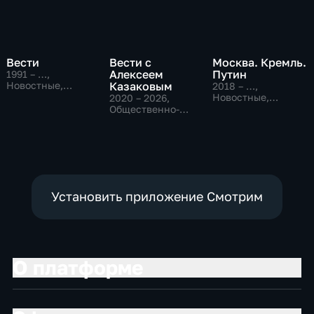
Вести
Вести с
Москва. Кремль.
Алексеем
Путин
1991 – …
,
Новостные,
Казаковым
2018 – …
,
Общественно-
Новостные,
2020 – 2026
,
политические,
Общественно-
Общественно-
социально-
политические
политические,
экономические
Новостные
Установить приложение Смотрим
О платформе