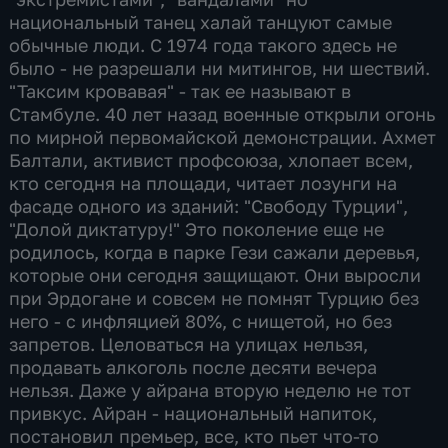
национальный танец халай танцуют самые
обычные люди. С 1974 года такого здесь не
было - не разрешали ни митингов, ни шествий.
"Таксим кровавая" - так ее называют в
Стамбуле. 40 лет назад военные открыли огонь
по мирной первомайской демонстрации. Ахмет
Балтали, активист профсоюза, хлопает всем,
кто сегодня на площади, читает лозунги на
фасаде одного из зданий: "Свободу Турции",
"Долой диктатуру!" Это поколение еще не
родилось, когда в парке Гези сажали деревья,
которые они сегодня защищают. Они выросли
при Эрдогане и совсем не помнят Турцию без
него - с инфляцией 80%, с нищетой, но без
запретов. Целоваться на улицах нельзя,
продавать алкоголь после десяти вечера
нельзя. Даже у айрана вторую неделю не тот
привкус. Айран - национальный напиток,
постановил премьер, все, кто пьет что-то