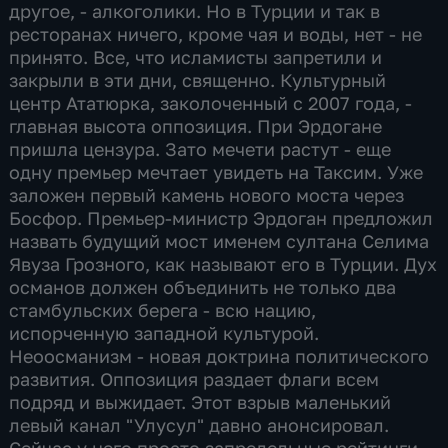
другое, - алкоголики. Но в Турции и так в
ресторанах ничего, кроме чая и воды, нет - не
принято. Все, что исламисты запретили и
закрыли в эти дни, священно. Культурный
центр Ататюрка, заколоченный с 2007 года, -
главная высота оппозиция. При Эрдогане
пришла цензура. Зато мечети растут - еще
одну премьер мечтает увидеть на Таксим. Уже
заложен первый камень нового моста через
Босфор. Премьер-министр Эрдоган предложил
назвать будущий мост именем султана Селима
Явуза Грозного, как называют его в Турции. Дух
османов должен объединить не только два
стамбульских берега - всю нацию,
испорченную западной культурой.
Неоосманизм - новая доктрина политического
развития. Оппозиция раздает флаги всем
подряд и выжидает. Этот взрыв маленький
левый канал "Улусул" давно анонсировал.