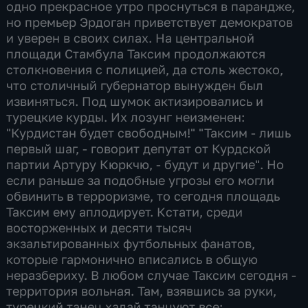
одно прекрасное утро проснуться в парандже,
но премьер Эрдоган приветствует демократов
и уверен в своих силах. На центральной
площади Стамбула Таксим продолжаются
столкновения с полицией, да столь жестоко,
что столичный губернатор вынужден был
извиняться. Под шумок актизировались и
турецкие курды. Их лозунг неизменен:
"Курдистан будет свободным!" "Таксим - лишь
первый шаг, - говорит депутат от Курдской
партии Артуру Кюркчю, - будут и другие". Но
если раньше за подобные угрозы его могли
обвинить в терроризме, то сегодня площадь
Таксим ему аплодирует. Кстати, среди
восторженных и десяти тысяч
экзальтированных футбольных фанатов,
которые гармонично вписались в общую
неразбериху. В любом случае Таксим сегодня -
территория вольная. Там, взявшись за руки,
турецкий танец халай танцуют все: