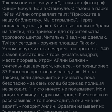
Таксим они все очнулись", - считает фотограф
Синем Бабул. Бои в Стамбуле. С газона в парке
Гейзи Айлин отправляет твит: "Приходите в
нашу библиотеку. Мы открылись". Через
полчаса здесь - давка. Книжные полки собрали
из плитки, что привезли для строительства
торгового центра. Читальный зал - на одеялах.
Twitter сегодня - оружие площади Таксим.
Утром зовут читать, вечером - на протесты. 140
знаков достаточно, чтобы указать квадрат,
место прорыва. Утром Айлин Балкан -
учительница, вечером, как все, - оппозиционер.
37 блогеров арестовали за неделю. Но на
Таксим, если здесь жить и ночевать, пока
безопасно - за семь колец баррикад полиция
не заходит. "Никто ничего не показывает. Мои
родители живут в другом городе. Я им звоню и
рассказываю, что происходит, а они мне не
верят", - говорит Айлин. Эрдаган называет их
"экстремистами", "вандалами" но