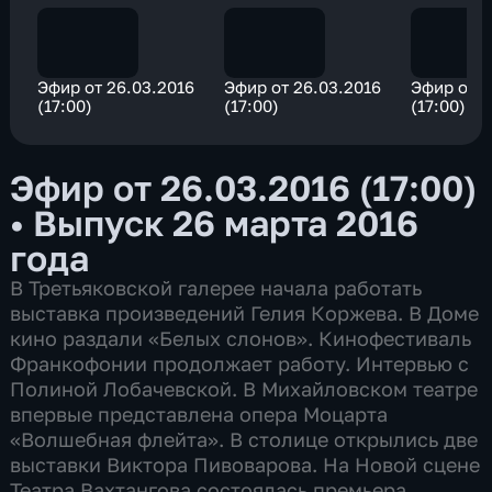
Эфир от 26.03.2016
Эфир от 26.03.2016
Эфир от 2
(17:00)
(17:00)
(17:00)
Эфир от 26.03.2016 (17:00)
•
Выпуск 26 марта 2016
года
В Третьяковской галерее начала работать
выставка произведений Гелия Коржева. В Доме
кино раздали «Белых слонов». Кинофестиваль
Франкофонии продолжает работу. Интервью с
Полиной Лобачевской. В Михайловском театре
впервые представлена опера Моцарта
«Волшебная флейта». В столице открылись две
выставки Виктора Пивоварова. На Новой сцене
Театра Вахтангова состоялась премьера