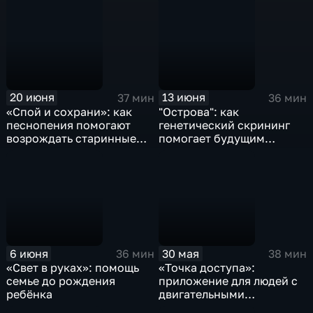
20 июня
13 июня
37 мин
36 мин
«Спой и сохрани»: как
"Острова": как
песнопения помогают
генетический скрининг
возрождать старинные
помогает будущим
храмы России
родителям
6 июня
30 мая
36 мин
38 мин
«Свет в руках»: помощь
«Точка доступа»:
семье до рождения
приложение для людей с
ребёнка
двигательными
особенностями