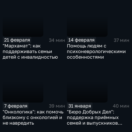
21 февраля
14 февраля
34 мин
37 мин
"Мархамат": как
Помощь людям с
поддерживать семьи
психоневрологическими
детей с инвалидностью
особенностями
7 февраля
31 января
39 мин
40 мин
"Онкологика": как помочь
"Бюро Добрых Дел":
близкому с онкологией и
поддержка приёмных
не навредить
семей и выпускников
детских домов