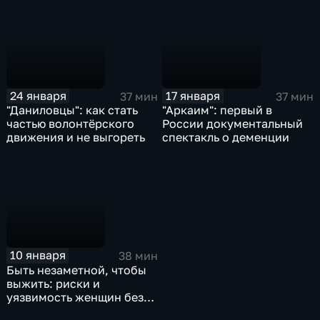
24 января
17 января
37 мин
37 мин
"Даниловцы": как стать
"Аркаим": первый в
частью волонтёрского
России документальный
движения и не выгореть
спектакль о деменции
10 января
38 мин
Быть незаметной, чтобы
выжить: риски и
уязвимость женщин без
дома