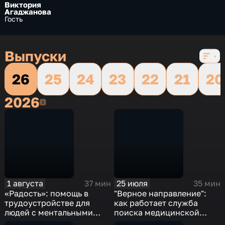
Виктория
Агаджанова
Гость
Выпуски
26
25
24
23
22
21
20
2026
2026
1 августа
25 июля
37 мин
35 мин
«Радость»: помощь в
"Верное направление":
трудоустройстве для
как работает служба
людей с ментальными
поиска медицинской
особенностями
помощи