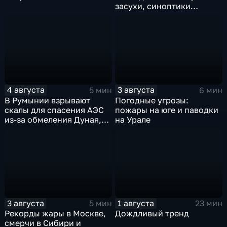
засухи, синоптики
предупреждают об
усилении зноя в России
4 августа
3 августа
5 мин
6 мин
В Румынии взрывают
Погодные угрозы:
скалы для спасения АЭС
пожары на юге и паводки
из-за обмеления Дуная,
на Урале
пока к России подступает
аномальная жара
3 августа
1 августа
5 мин
23 мин
Рекорды жары в Москве,
Дождливый тренд
смерчи в Сибири и