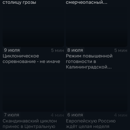
столицу грозы
смерчеопасный
холодный фронт ударит
по Москве и Туле
9 июля
8 июля
5 мин
5 мин
Циклоническое
Режим повышенной
соревнование - не иначе
готовности в
Калининградской
области и угроза
экстремальных ливней в
Центральной России
7 июля
6 июля
4 мин
4 мин
Скандинавский циклон
Европейскую Россию
принес в Центральную
ждёт целая неделя