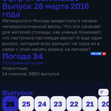
Выпуск 28 марта 2016
года
Метеорологи Москвы возвестили о начале
метеорологической весны. Что это означает
для жителей столицы, как ученые понимают,
что наступила настоящая весна? И еще один
вопрос, который всех волнует: не пора ли в
связи с этим менять резину на летнюю?
Погода 24
Программа
Россия
Новостные
,
14 сезонов, 8883 выпуска
Выпуски
26
25
24
23
22
21
20