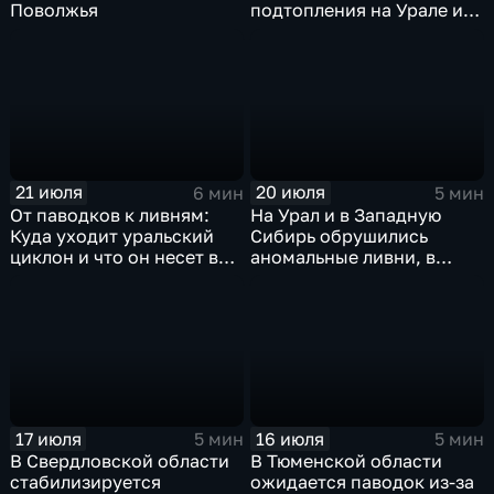
Поволжья
подтопления на Урале и
сентябрьская прохлада в
Петербурге
21 июля
20 июля
6 мин
5 мин
От паводков к ливням:
На Урал и в Западную
Куда уходит уральский
Сибирь обрушились
циклон и что он несет в
аномальные ливни, в
Москву
европейской части
России ожидается
потепление
17 июля
16 июля
5 мин
5 мин
В Свердловской области
В Тюменской области
стабилизируется
ожидается паводок из-за