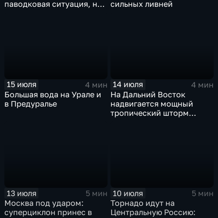
паводковая ситуация, но
сильных ливней
синоптики вновь
прогнозируют ливни
15 июля
14 июля
4 мин
4 мин
Большая вода на Урале и
На Дальний Восток
в Предуралье
надвигается мощный
тропический шторм
"Гави"
13 июля
10 июля
5 мин
5 мин
Москва под ударом:
Торнадо идут на
суперциклон принес в
Центральную Россию: