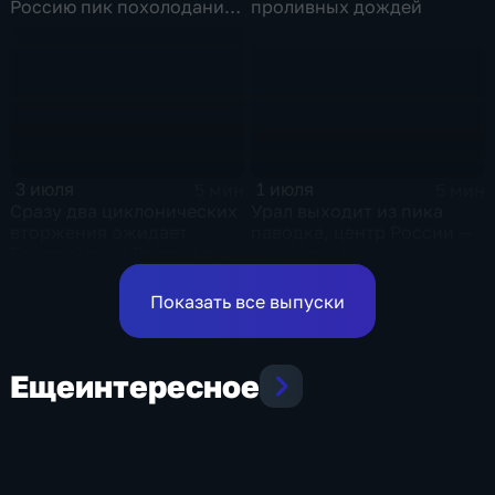
Россию пик похолодания
проливных дождей
и ливни
1 июля
3 июля
5 мин
5 мин
Урал выходит из пика
Сразу два циклонических
паводка, центр России —
вторжения ожидает
на пике жары
Европейскую Россию в
оставшиеся дни недели
Показать все выпуски
Еще
интересное