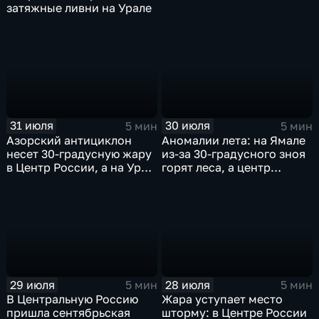
затяжные ливни на Урале
31 июля
30 июля
5 мин
5 мин
Азорский антициклон
Аномалии лета: на Ямале
несет 30-градусную жару
из-за 30-градусного зноя
в Центр России, а на Урал
горят леса, а центр
— ливни
России ждет потепления
29 июля
28 июля
5 мин
5 мин
В Центральную Россию
Жара уступает место
пришла сентябрьская
шторму: в Центре России