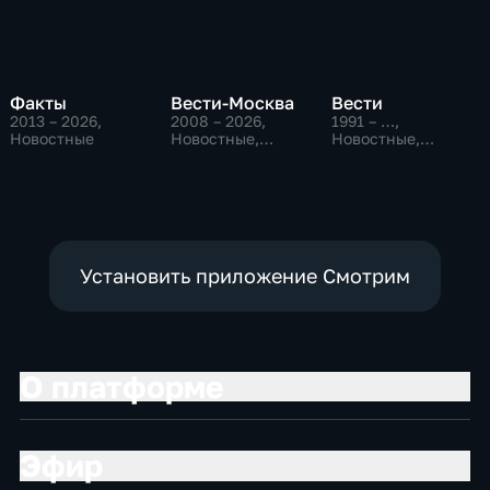
Факты
Вести-Москва
Вести
2013 – 2026
,
2008 – 2026
,
1991 – …
,
Новостные
Новостные,
Новостные,
Общественно-
Общественно-
политические,
политические,
социально-
социально-
экономические
экономические
Установить приложение Смотрим
О платформе
Эфир