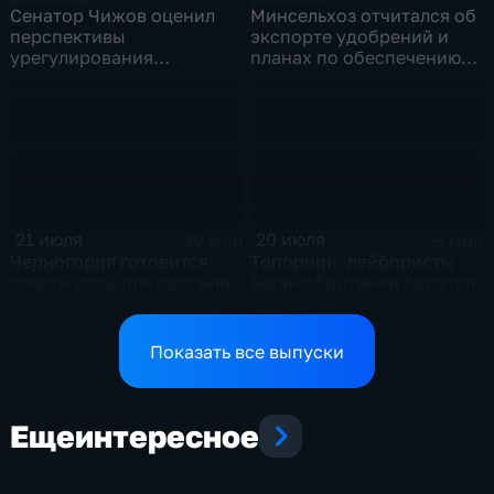
Сенатор Чижов оценил
Минсельхоз отчитался об
перспективы
экспорте удобрений и
урегулирования
планах по обеспечению
конфликтов на Ближнем
аграриев топливом
Востоке и диалог с
Европой
21 июля
20 июля
19 мин
9 мин
Черногория готовится
Топорнин: лейбористы
ввести визы для россиян,
Великобритании борятся
что может нанести удар
со снижением рейтинга
по экономике страны
Показать все выпуски
Еще
интересное