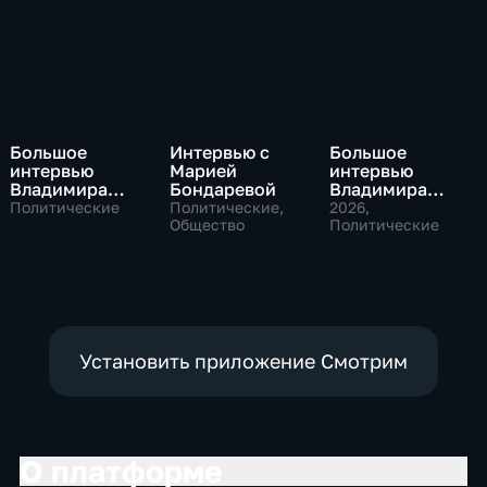
Большое
Интервью с
Большое
интервью
Марией
интервью
Владимира
Бондаревой
Владимира
Путина Сергею
Соловьева
Политические
Политические,
2026
,
Брилеву
Общество
Роджеру
Политические
Кеппелю
Установить приложение Смотрим
О платформе