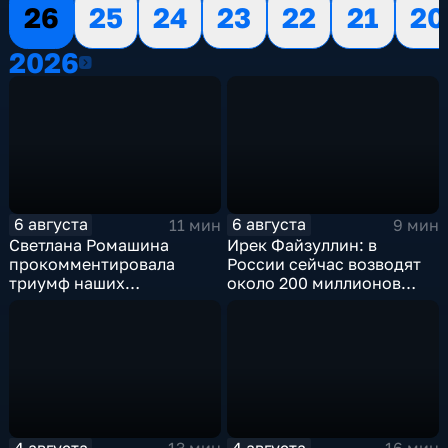
26
25
24
23
22
21
20
2026
2026
6 августа
6 августа
11 мин
9 мин
Светлана Ромашина
Ирек Файзуллин: в
прокомментировала
России сейчас возводят
триумф наших
около 200 миллионов
спортсменок
квадратных метров
жилья.
4 августа
4 августа