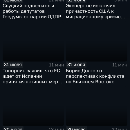
Слуцкий подвел итоги
Эксперт не исключил
работы депутатов
причастность США к
Госдумы от партии ЛДПР
миграционному кризису в
Испании
31 июля
31 июля
11 мин
11 мин
Топорнин заявил, что ЕС
Борис Долгов о
ждет от Испании
перспективах конфликта
принятия активных мер
на Ближнем Востоке
против мигрантов
30 июля
30 июля
13 мин
22 мин