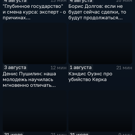
13 мин
16 мин
"Глубинное государство"
Борис Долгов: если не
и смена курса: эксперт - о
будет сейчас сделки, то
причинах
будут продолжаться
антироссийской
обмены ударами, однако,
риторики оппозиции
масштабного
наступления все-таки не
будет
3 августа
1 августа
12 мин
21 мин
Денис Пушилин: наша
Кэндис Оуэнс про
молодежь научилась
убийство Керка
мгновенно отличать
правду от лжи
31 июля
31 июля
21 мин
9 мин