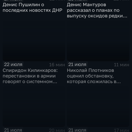
Денис Пушилин о
Денис Мантуров
последних новостях ДНР
рассказал о планах по
выпуску оксидов редких
металлов на
Соликамском магниевом
заводе к 2028 году
22 июля
21 июля
16 мин
11 мин
Спиридон Килинкаров:
Николай Плотников
перестановки в армии
оценил обстановку,
говорят о системном
которая сложилась в
политическом кризисе на
отношениях между США и
Украине
Ираном
21 июля
21 июля
20 мин
17 мин