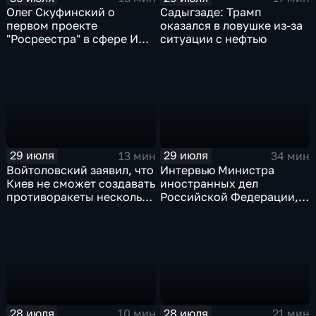
Олег Скуфинский о
Садыгзаде: Трамп
первом проекте
оказался в ловушке из-за
"Росреестра" в сфере ИИ
ситуации с нефтью
электронном помощнике
"Ева"
29 июля
29 июля
13 мин
34 мин
Войтоловский заявил, что
Интервью Министра
Киев не сможет создавать
иностранных дел
противоракеты несколько
Российской Федерации,
лет
лидера предвыборного
списка партии «Единая
Россия» С.В.Лаврова
генеральному директору
агентства ТАСС
А.О.Кондрашову
28 июля
28 июля
10 мин
21 мин