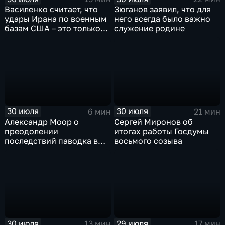
Василенко считает, что
Зюганов заявил, что для
удары Ирана по военным
него всегда было важно
базам США – это только
служение родине
начало
30 июля
30 июля
6 мин
21 мин
Александр Моор о
Сергей Миронов об
преодолении
итогах работы Госдумы
последствий паводка в
восьмого созыва
Тюменской области
30 июля
29 июля
13 мин
17 мин