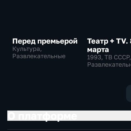
Перед премьерой
Театр + TV. 
Культура,
марта
Развлекательные
1993
, ТВ СССР
Развлекатель
общество
О платформе