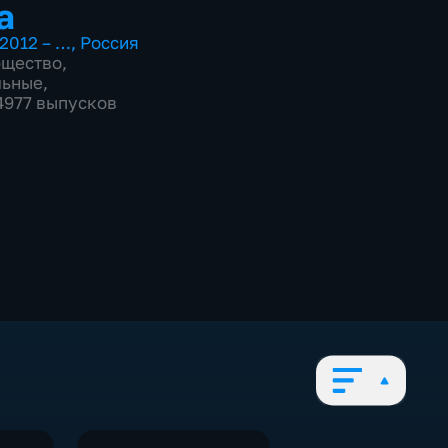
а
2012 – …
,
Россия
бщество
,
льные
,
 4977 выпусков