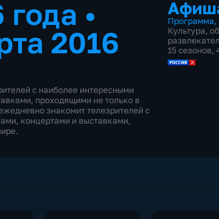
6 года
•
Афиш
Программа
,
рта 2016
Культура
,
о
развлекате
15 сезонов,
ителей с наиболее интересными
авками, проходящими не только в
 ежедневно знакомит телезрителей с
ами, концертами и выставками,
мире.