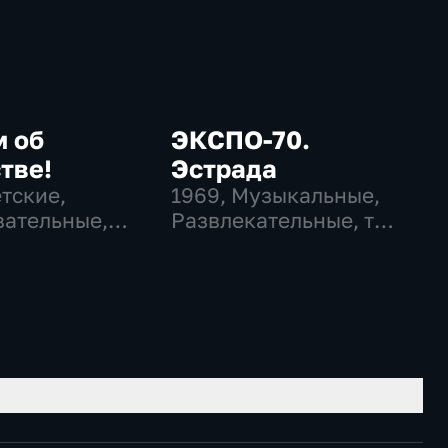
м об
ЭКСПО-70.
тве!
Эстрада
етские,
1969
, Музыкальные,
ательные,
Развлекательные, тВ
ательные
СССР