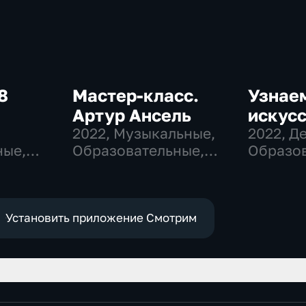
8
Мастер-класс.
Узнае
Артур Ансель
искусс
,
2022
, Музыкальные,
2022
, Д
ные,
Образовательные,
Образов
развлекательные
развлек
Установить приложение Смотрим