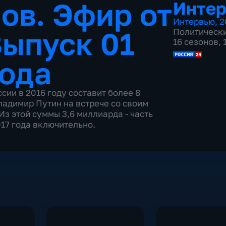
ов. Эфир от
Инте
Интервью
,
2
ыпуск 01
Политическ
16 сезонов,
года
ии в 2016 году составит более 8
ладимир Путин на встрече со своим
з этой суммы 3,6 миллиарда - часть
17 года включительно.