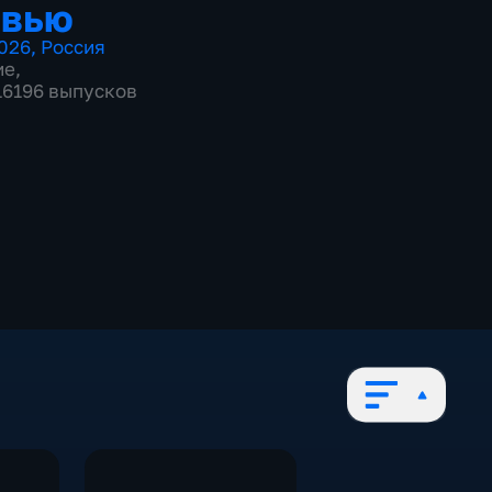
рвью
026
,
Россия
ие
,
 16196 выпусков