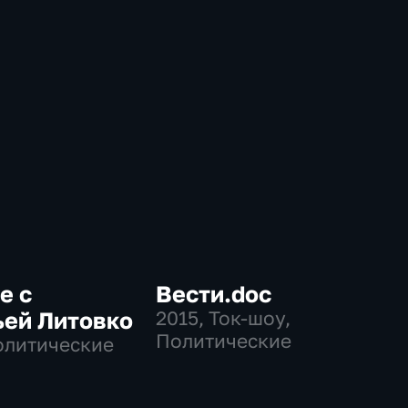
е с
Вести.doc
ьей Литовко
2015
, Ток-шоу,
Политические
олитические