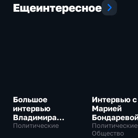
Еще
интересное
Большое
Интервью с
интервью
Марией
Владимира
Бондарево
Путина Сергею
Политические
Политические
Общество
Брилеву