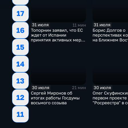
17
31 июля
31 июля
11 мин
16
Топорнин заявил, что ЕС
Борис Долгов о
ждет от Испании
перспективах к
принятия активных мер
на Ближнем Вос
против мигрантов
15
14
13
30 июля
30 июля
21 мин
Сергей Миронов об
Олег Скуфински
12
итогах работы Госдумы
первом проекте
восьмого созыва
"Росреестра" в 
электронном п
11
"Ева"