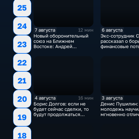
25
24
7 августа
6 августа
12 мин
Новый оборонительный
Экс-сотрудник 
союз на Ближнем
рассказал о бор
23
Востоке: Андрей
финансовые пот
Бакланов комментирует
украинском пол
мотивы и риски
22
соглашения
21
20
4 августа
3 августа
16 мин
Борис Долгов: если не
Денис Пушилин:
будет сейчас сделки, то
молодежь научи
будут продолжаться
мгновенно отлич
19
обмены ударами, однако,
правду от лжи
масштабного
наступления все-таки не
18
будет