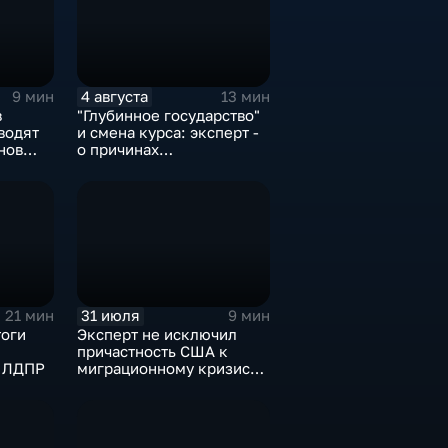
4 августа
9 мин
13 мин
в
"Глубинное государство"
водят
и смена курса: эксперт -
нов
о причинах
в
антироссийской
риторики оппозиции
31 июля
21 мин
9 мин
тоги
Эксперт не исключил
причастность США к
и ЛДПР
миграционному кризису в
Испании