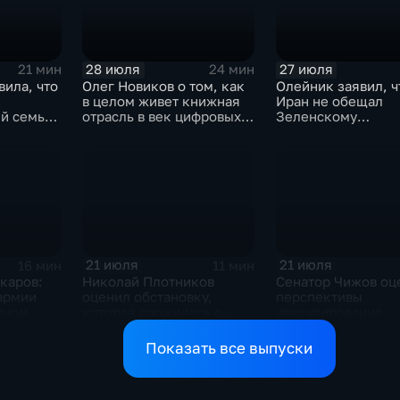
28 июля
27 июля
21 мин
24 мин
вила, что
Олег Новиков о том, как
Олейник заявил, ч
в целом живет книжная
Иран не обещал
й семьи,
отрасль в век цифровых
Зеленскому
ь
технологий
безопасность
21 июля
21 июля
16 мин
11 мин
каров:
Николай Плотников
Сенатор Чижов оц
армии
оценил обстановку,
перспективы
мном
которая сложилась в
урегулирования
ризисе на
отношениях между США
конфликтов на Бл
и Ираном
Востоке и диалог 
Показать все выпуски
Европой