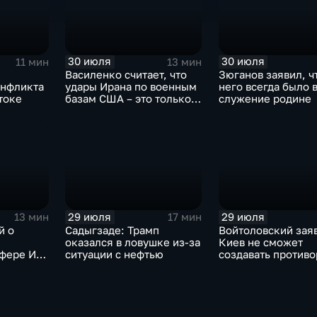
30 июля
30 июля
11 мин
13 мин
Василенко считает, что
Зюганов заявил, ч
онфликта
удары Ирана по военным
него всегда было 
токе
базам США – это только
служение родине
начало
29 июля
29 июля
13 мин
17 мин
й о
Садыгзаде: Трамп
Войтоловский заяв
оказался в ловушке из-за
Киев не сможет
сфере ИИ
ситуации с нефтью
создавать против
омощнике
несколько лет