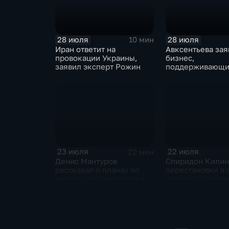
28 июля
28 июля
10 мин
Иран ответит на
Авксентьева зая
провокации Украины,
бизнес,
заявил эксперт Рожин
поддерживающи
должен получат
преференции
23 июля
22 июля
22 мин
Денис Мантуров
Спиридон Килин
рассказал о планах по
перестановки в 
выпуску оксидов редких
говорят о систе
металлов на
политическом к
Соликамском магниевом
Украине
заводе к 2028 году