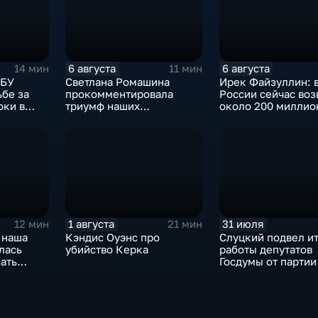
6 августа
6 августа
14 мин
11 мин
СБУ
Светлана Ромашина
Ирек Файзуллин: 
ьбе за
прокомментировала
России сейчас воз
оки в
триумф наших
около 200 миллио
итикуме
спортсменок
квадратных метро
жилья.
1 августа
31 июля
12 мин
21 мин
 наша
Кэндис Оуэнс про
Слуцкий подвел и
лась
убийство Керка
работы депутатов
ать
Госдумы от парти