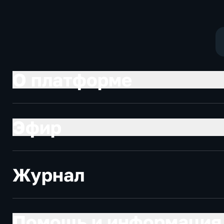
О платформе
Эфир
Журнал
Помощь и информация