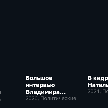
Большое
В кадр
интервью
Натал
й
Владимира
2024
, П
,
Соловьева
2026
, Политические
Роджеру Кеппелю