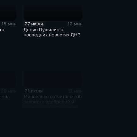
А.О.Кондрашову
27 июля
15 мин
12 мин
то
Денис Пушилин о
последних новостях ДНР
21 июля
20 мин
17 мин
енил
Минсельхоз отчитался об
экспорте удобрений и
планах по обеспечению
ижнем
аграриев топливом
с