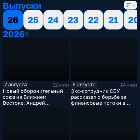
Выпуски
26
25
24
23
22
21
20
2026
2026
7 августа
6 августа
12 мин
14 мин
Новый оборонительный
Экс-сотрудник СБУ
союз на Ближнем
рассказал о борьбе за
Востоке: Андрей
финансовые потоки в
Бакланов комментирует
украинском политикуме
мотивы и риски
соглашения