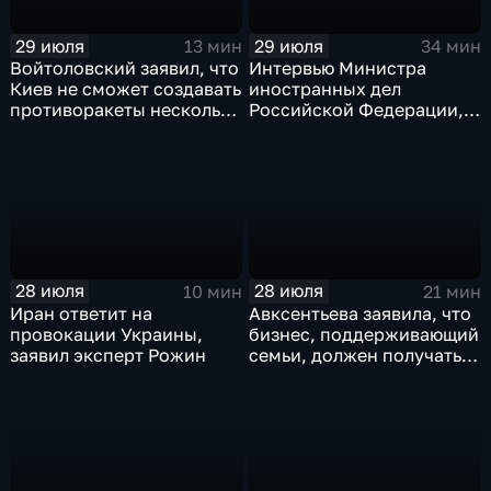
29 июля
29 июля
13 мин
34 мин
Войтоловский заявил, что
Интервью Министра
Киев не сможет создавать
иностранных дел
противоракеты несколько
Российской Федерации,
лет
лидера предвыборного
списка партии «Единая
Россия» С.В.Лаврова
генеральному директору
агентства ТАСС
А.О.Кондрашову
28 июля
28 июля
10 мин
21 мин
Иран ответит на
Авксентьева заявила, что
провокации Украины,
бизнес, поддерживающий
заявил эксперт Рожин
семьи, должен получать
преференции