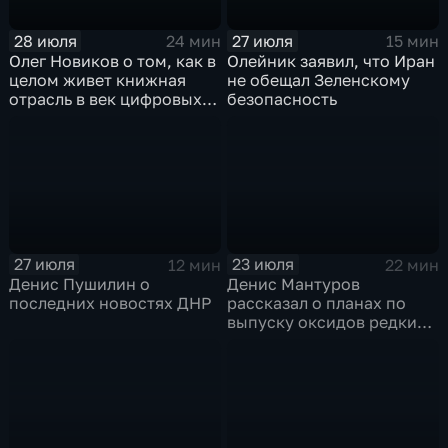
28 июля
27 июля
24 мин
15 мин
Олег Новиков о том, как в
Олейник заявил, что Иран
целом живет книжная
не обещал Зеленскому
отрасль в век цифровых
безопасность
технологий
27 июля
23 июля
12 мин
22 мин
Денис Пушилин о
Денис Мантуров
последних новостях ДНР
рассказал о планах по
выпуску оксидов редких
металлов на
Соликамском магниевом
заводе к 2028 году