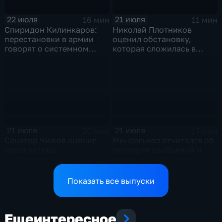
22 июля
21 июля
16 мин
11 мин
Спиридон Килинкаров:
Николай Плотников
перестановки в армии
оценил обстановку,
говорят о системном
которая сложилась в
политическом кризисе на
отношениях между США и
Украине
Ираном
21 июля
21 июля
20 мин
17 мин
Сенатор Чижов оценил
Минсельхоз отчитался об
перспективы
экспорте удобрений и
урегулирования
планах по обеспечению
конфликтов на Ближнем
аграриев топливом
Востоке и диалог с
Показать все выпуски
Европой
Еще
интересное