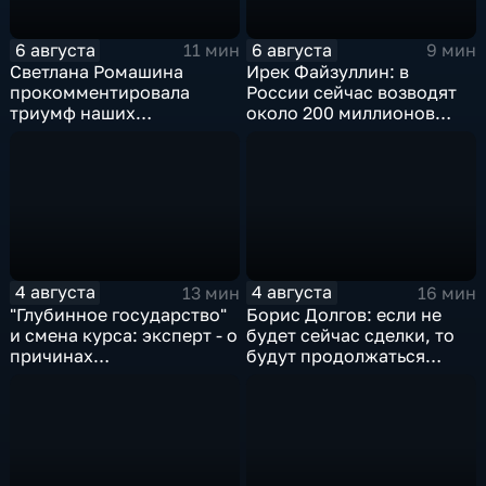
6 августа
6 августа
11 мин
9 мин
Светлана Ромашина
Ирек Файзуллин: в
прокомментировала
России сейчас возводят
триумф наших
около 200 миллионов
спортсменок
квадратных метров
жилья.
4 августа
4 августа
13 мин
16 мин
"Глубинное государство"
Борис Долгов: если не
и смена курса: эксперт - о
будет сейчас сделки, то
причинах
будут продолжаться
антироссийской
обмены ударами, однако,
риторики оппозиции
масштабного
наступления все-таки не
будет