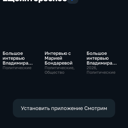
Большое
Интервью с
Большое
интервью
Марией
интервью
Владимира
Бондаревой
Владимира
Путина Сергею
Соловьева
Политические
Политические,
2026
,
Брилеву
Общество
Роджеру
Политические
Кеппелю
Установить приложение Смотрим