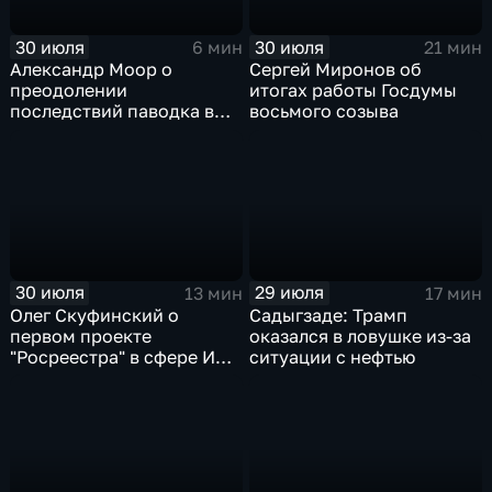
30 июля
30 июля
6 мин
21 мин
Александр Моор о
Сергей Миронов об
преодолении
итогах работы Госдумы
последствий паводка в
восьмого созыва
Тюменской области
30 июля
29 июля
13 мин
17 мин
Олег Скуфинский о
Садыгзаде: Трамп
первом проекте
оказался в ловушке из-за
"Росреестра" в сфере ИИ
ситуации с нефтью
электронном помощнике
"Ева"