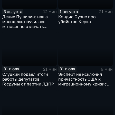
3 августа
1 августа
12 мин
21 мин
Денис Пушилин: наша
Кэндис Оуэнс про
молодежь научилась
убийство Керка
мгновенно отличать
правду от лжи
31 июля
31 июля
21 мин
9 мин
Слуцкий подвел итоги
Эксперт не исключил
работы депутатов
причастность США к
Госдумы от партии ЛДПР
миграционному кризису в
Испании