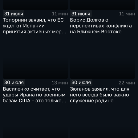
31 июля
31 июля
11 мин
11 мин
Топорнин заявил, что ЕС
Борис Долгов о
ждет от Испании
перспективах конфликта
принятия активных мер
на Ближнем Востоке
против мигрантов
30 июля
30 июля
13 мин
22 мин
Василенко считает, что
Зюганов заявил, что для
удары Ирана по военным
него всегда было важно
базам США – это только
служение родине
начало