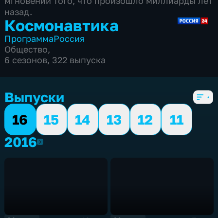
мгновений того, что произошло миллиарды лет
назад.
Космонавтика
Программа
Россия
Общество
,
6 сезонов, 322 выпуска
Выпуски
16
15
14
13
12
11
2016
2016