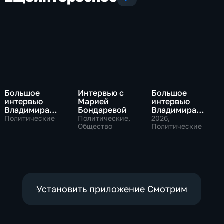
Большое
Интервью с
Большое
интервью
Марией
интервью
Владимира
Бондаревой
Владимира
Путина Сергею
Соловьева
Политические
Политические,
2026
,
Брилеву
Общество
Роджеру
Политические
Кеппелю
Установить приложение Смотрим