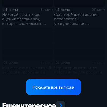
21 июля
21 июля
11 мин
20 мин
Николай Плотников
Сенатор Чижов оценил
оценил обстановку,
перспективы
которая сложилась в
урегулирования
отношениях между США и
конфликтов на Ближнем
Ираном
Востоке и диалог с
Европой
21 июля
21 июля
17 мин
19 мин
Минсельхоз отчитался об
Черногория готовится
экспорте удобрений и
ввести визы для россиян,
планах по обеспечению
что может нанести удар
аграриев топливом
по экономике страны
Показать все выпуски
Еще
интересное