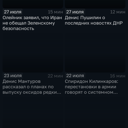
27 июля
27 июля
15 мин
12 мин
Олейник заявил, что Иран
Денис Пушилин о
не обещал Зеленскому
последних новостях ДНР
безопасность
23 июля
22 июля
22 мин
16 мин
Денис Мантуров
Спиридон Килинкаров:
рассказал о планах по
перестановки в армии
выпуску оксидов редких
говорят о системном
металлов на
политическом кризисе на
Соликамском магниевом
Украине
заводе к 2028 году