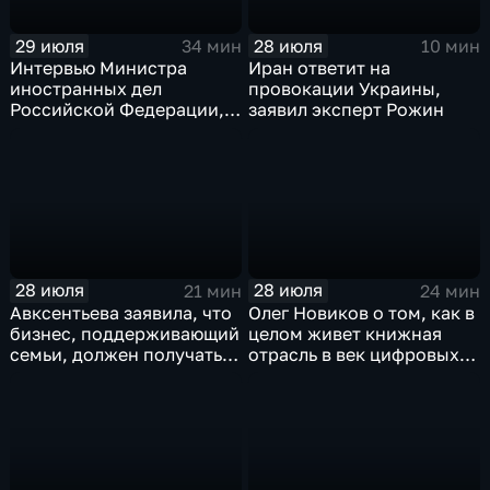
29 июля
28 июля
34 мин
10 мин
Интервью Министра
Иран ответит на
иностранных дел
провокации Украины,
Российской Федерации,
заявил эксперт Рожин
лидера предвыборного
списка партии «Единая
Россия» С.В.Лаврова
генеральному директору
агентства ТАСС
А.О.Кондрашову
28 июля
28 июля
21 мин
24 мин
Авксентьева заявила, что
Олег Новиков о том, как в
бизнес, поддерживающий
целом живет книжная
семьи, должен получать
отрасль в век цифровых
преференции
технологий