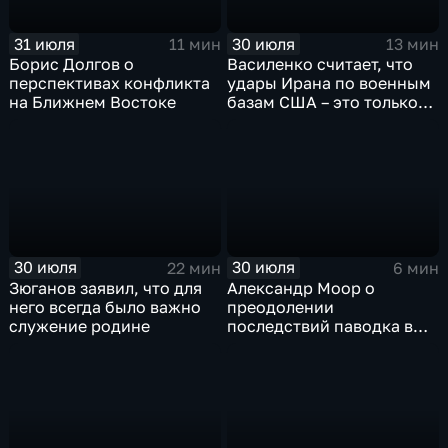
31 июля
30 июля
11 мин
13 мин
Борис Долгов о
Василенко считает, что
перспективах конфликта
удары Ирана по военным
на Ближнем Востоке
базам США – это только
начало
30 июля
30 июля
22 мин
6 мин
Зюганов заявил, что для
Александр Моор о
него всегда было важно
преодолении
служение родине
последствий паводка в
Тюменской области