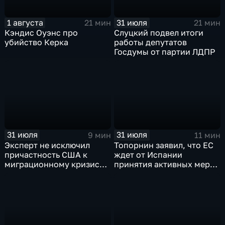
1 августа
31 июля
21 мин
21 мин
Кэндис Оуэнс про
Слуцкий подвел итоги
убийство Керка
работы депутатов
Госдумы от партии ЛДПР
31 июля
31 июля
9 мин
11 мин
Эксперт не исключил
Топорнин заявил, что ЕС
причастность США к
ждет от Испании
миграционному кризису в
принятия активных мер
Испании
против мигрантов