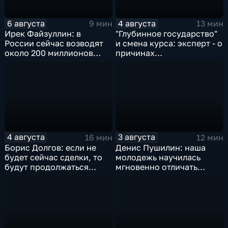
6 августа
4 августа
9 мин
13 мин
Ирек Файзуллин: в
"Глубинное государство"
России сейчас возводят
и смена курса: эксперт - о
около 200 миллионов
причинах
квадратных метров
антироссийской
жилья.
риторики оппозиции
4 августа
3 августа
16 мин
12 мин
Борис Долгов: если не
Денис Пушилин: наша
будет сейчас сделки, то
молодежь научилась
будут продолжаться
мгновенно отличать
обмены ударами, однако,
правду от лжи
масштабного
наступления все-таки не
будет