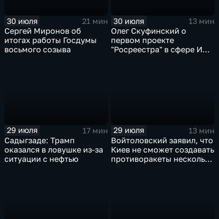
30 июля
30 июля
21 мин
13 мин
Сергей Миронов об
Олег Скуфинский о
итогах работы Госдумы
первом проекте
восьмого созыва
"Росреестра" в сфере ИИ
электронном помощнике
"Ева"
29 июля
29 июля
17 мин
13 мин
Садыгзаде: Трамп
Войтоловский заявил, что
оказался в ловушке из-за
Киев не сможет создавать
ситуации с нефтью
противоракеты несколько
лет