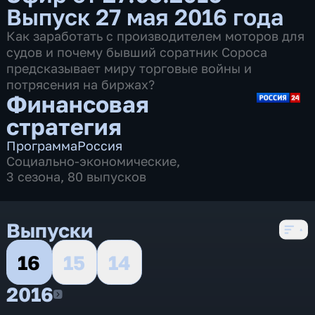
Выпуск 27 мая 2016 года
Как заработать с производителем моторов для
судов и почему бывший соратник Сороса
предсказывает миру торговые войны и
потрясения на биржах?
Финансовая
стратегия
Программа
Россия
Социально-экономические
,
3 сезона, 80 выпусков
Выпуски
16
15
14
2016
2016