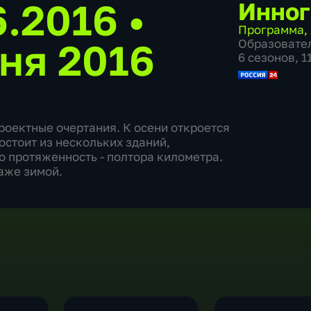
6.2016
•
Инног
Программа
,
ня 2016
Образовате
6 сезонов, 1
роектные очертания. К осени откроется
остоит из нескольких зданий,
 протяженность - полтора километра.
аже зимой.