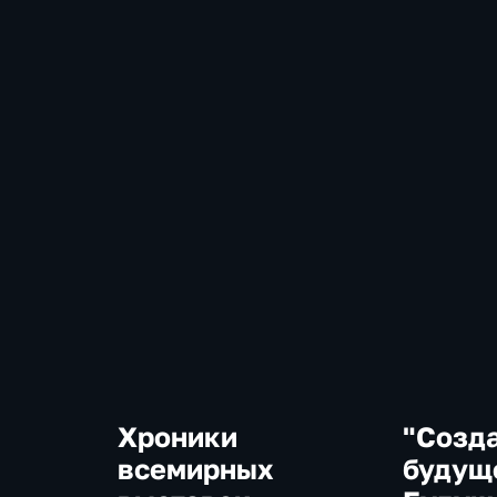
Хроники
"Созд
всемирных
будущ