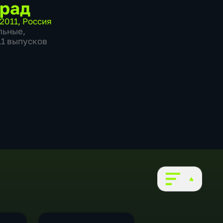
рад
2011
,
Россия
льные
,
11 выпусков