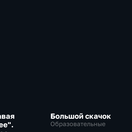
авая
Большой скачок
ее".
Образовательные