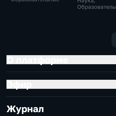
Наука,
Образователь
О платформе
Эфир
Журнал