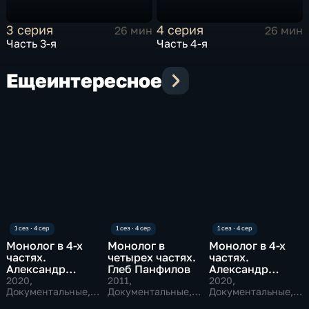
3 серия
4 серия
26 мин
26 мин
Часть 3-я
Часть 4-я
Еще
интересное
Монолог в 4-х
Монолог в
Монолог в 4-х
частях.
четырех частях.
частях.
Александр
Глеб Панфилов
Александр
Адабашьян
Прошкин
2020
,
2011
,
2020
,
Документальные,
Документальные,
Документальные,
Мини
Мини
Мини