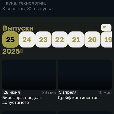
Наука
,
технологии
,
8 сезонов, 32 выпуска
Выпуски
25
24
23
22
21
20
19
2025
2025
28 июня
5 апреля
39 мин
40 мин
Биосфера: пределы
Дрейф континентов
допустимого