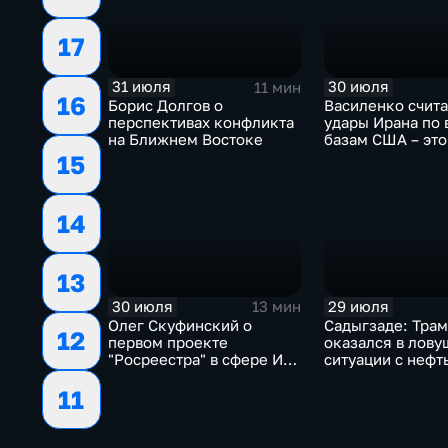
17
31 июля
30 июля
11 мин
16
Борис Долгов о
Василенко счита
перспективах конфликта
удары Ирана по
на Ближнем Востоке
базам США – это
начало
15
14
13
30 июля
29 июля
13 мин
Олег Скуфинский о
Садыгзаде: Тра
12
первом проекте
оказался в лову
"Росреестра" в сфере ИИ
ситуации с нефт
электронном помощнике
11
"Ева"