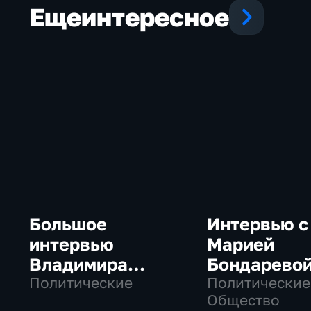
Еще
интересное
Большое
Интервью с
интервью
Марией
Владимира
Бондарево
Путина Сергею
Политические
Политические
Общество
Брилеву