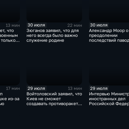
30 июля
30 июля
13 мин
22 мин
ет, что
Зюганов заявил, что для
Александр Моор о
 военным
него всегда было важно
преодолении
 только
служение родине
последствий павод
Тюменской област
29 июля
29 июля
17 мин
13 мин
мп
Войтоловский заявил, что
Интервью Минист
шке из-за
Киев не сможет
иностранных дел
ью
создавать противоракеты
Российской Федер
несколько лет
лидера предвыбор
списка партии «Ед
Россия» С.В.Лавр
генеральному дир
агентства ТАСС