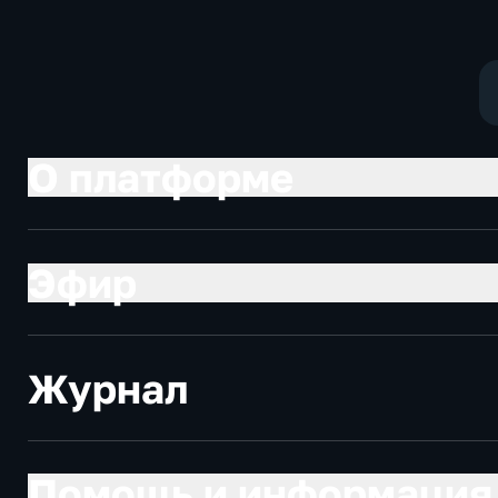
О платформе
Эфир
Журнал
Помощь и информация