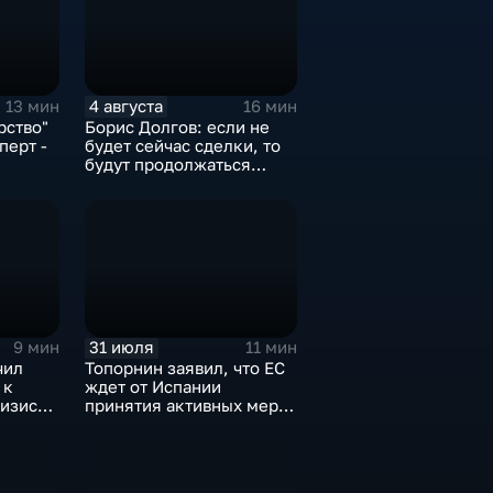
4 августа
13 мин
16 мин
рство"
Борис Долгов: если не
перт -
будет сейчас сделки, то
будут продолжаться
обмены ударами, однако,
ии
масштабного
наступления все-таки не
будет
31 июля
9 мин
11 мин
чил
Топорнин заявил, что ЕС
 к
ждет от Испании
изису в
принятия активных мер
против мигрантов