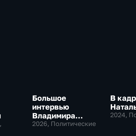
Большое
В кадр
интервью
Натал
й
Владимира
2024
, П
,
Соловьева
2026
, Политические
Роджеру Кеппелю