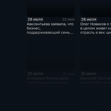
28 июля
28 июля
21 мин
Авксентьева заявила, что
Олег Новиков о 
бизнес,
в целом живет 
поддерживающий семьи,
отрасль в век ц
должен получать
технологий
преференции
22 июля
21 июля
16 мин
Спиридон Килинкаров:
Николай Плотни
перестановки в армии
оценил обстанов
говорят о системном
которая сложила
политическом кризисе на
отношениях ме
Украине
и Ираном