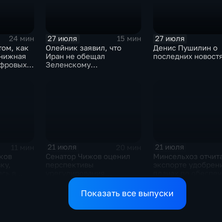
А.О.Кондрашову
27 июля
27 июля
24 мин
15 мин
том, как
Олейник заявил, что
Денис Пушилин о
книжная
Иран не обещал
последних новост
ифровых
Зеленскому
безопасность
21 июля
21 июля
11 мин
20 мин
ков
Сенатор Чижов оценил
Минсельхоз отчит
ку,
перспективы
экспорте удобрен
сь в
урегулирования
планах по обеспе
жду США
конфликтов на Ближнем
аграриев топливо
Востоке и диалог с
Показать все выпуски
Европой