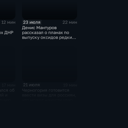
23 июля
12 мин
22 мин
Денис Мантуров
ях ДНР
рассказал о планах по
выпуску оксидов редких
металлов на
Соликамском магниевом
заводе к 2028 году
21 июля
17 мин
19 мин
ался об
Черногория готовится
ий и
ввести визы для россиян,
чению
что может нанести удар
м
по экономике страны