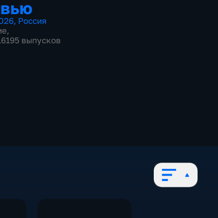
рвью
026
,
Россия
ие
,
 16195 выпусков