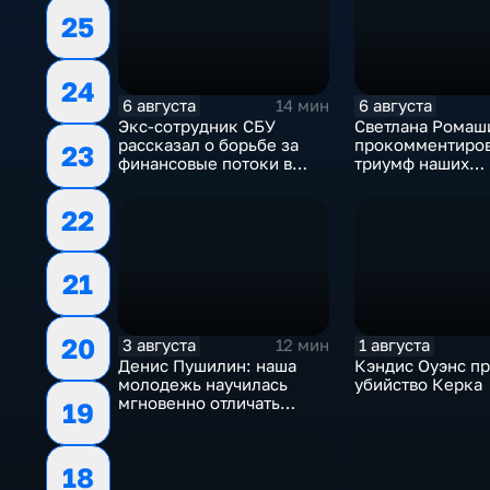
25
24
6 августа
6 августа
14 мин
Экс-сотрудник СБУ
Светлана Ромаш
рассказал о борьбе за
прокомментиро
23
финансовые потоки в
триумф наших
украинском политикуме
спортсменок
22
21
20
3 августа
1 августа
12 мин
Денис Пушилин: наша
Кэндис Оуэнс п
молодежь научилась
убийство Керка
мгновенно отличать
19
правду от лжи
18