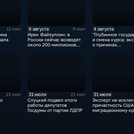
6 августа
4 августа
11 мин
9 мин
ина
Ирек Файзуллин: в
"Глубинное госуда
вала
России сейчас возводят
и смена курса: экс
около 200 миллионов
о причинах
квадратных метров
антироссийской
жилья.
риторики оппозиц
31 июля
31 июля
21 мин
21 мин
ро
Слуцкий подвел итоги
Эксперт не исклю
работы депутатов
причастность США
Госдумы от партии ЛДПР
миграционному кр
Испании