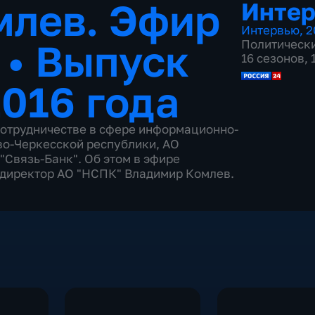
млев. Эфир
Инте
Интервью
,
2
6
•
Выпуск
Политическ
16 сезонов,
2016 года
сотрудничестве в сфере информационно-
о-Черкесской республики, АО
"Связь-Банк". Об этом в эфире
 директор АО "НСПК" Владимир Комлев.