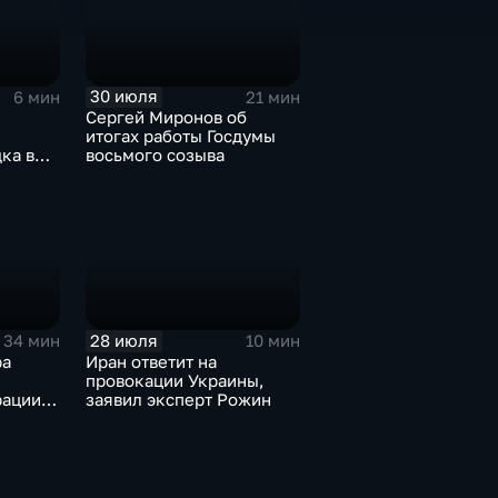
30 июля
6 мин
21 мин
Сергей Миронов об
итогах работы Госдумы
ка в
восьмого созыва
и
28 июля
34 мин
10 мин
ра
Иран ответит на
провокации Украины,
ации,
заявил эксперт Рожин
ного
иная
ова
ектору