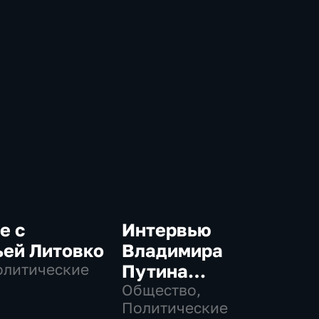
е с
Интервью
ьей Литовко
Владимира
олитические
Путина
телекомпании
Общество,
Политические
NBC