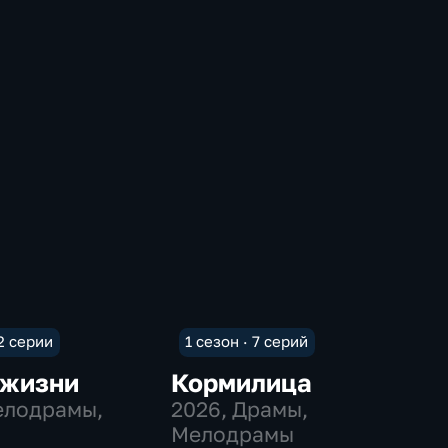
 2 серии
1 сезон · 7 серий
 жизни
Кормилица
елодрамы,
2026
, Драмы,
Мелодрамы