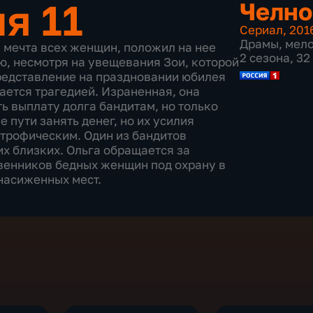
ия 11
Челн
Сериал
,
201
Драмы
,
мел
, мечта всех женщин, положил на нее
2 сезона, 32
ью, несмотря на увещевания Зои, которой
редставление на праздновании юбилея
вается трагедией. Израненная, она
ть выплату долга бандитам, но только
 пути занять денег, но их усилия
трофическим. Один из бандитов
их близких. Ольга обращается за
твенников бедных женщин под охрану в
 насиженных мест.