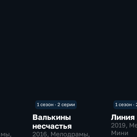
1 сезон · 2 серии
1 сезон ·
Валькины
Линия
несчастья
2019
, М
Мини
амы,
2016
, Мелодрамы,