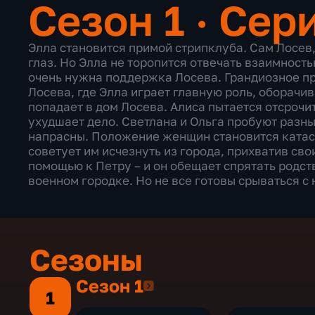
Сезон 1 · Сер
Элла становится примой стрипклуба. Сам Лосев
глаз. Но Элла не торопится отвечать взаимност
очень нужна поддержка Лосева. Грандиозное п
Лосева, где Элла играет главную роль, оборачи
попадает в дом Лосева. Алиса пытается отсрочи
ухудшает дело. Светлана и Ольга пробуют разные
напрасны. Положение женщин становится катас
советует им исчезнуть из города, прихватив сво
помощью к Петру – и он обещает спрятать родс
военном городке. Но не все готовы срываться с
Сезоны
Сезон 1
Сезон 1
1