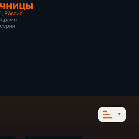
очницы
6
,
Россия
одрамы
,
 серии