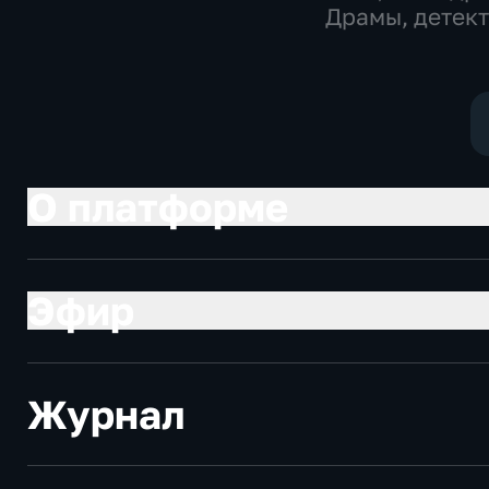
мелодрамы
Драмы, детек
О платформе
Эфир
Журнал