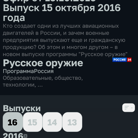
Выпуск 15 октября 2016
года
Кто создает одни из лучших авиационных
двигателей в России, и зачем военные
предприятия выпускают еще и гражданскую
продукцию? Об этом и многом другом – в
новом выпуске программы "Русское оружие"
Русское оружие
Программа
Россия
Образовательные
,
общество
,
технологии
,
4 сезона, 52 выпуска
Выпуски
16
15
14
13
2016
2016