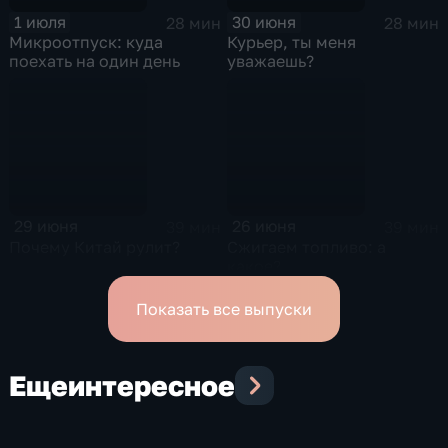
1 июля
30 июня
28 мин
28 мин
Микроотпуск: куда
Курьер, ты меня
поехать на один день
уважаешь?
29 июня
26 июня
39 мин
39 мин
Почему Китай рулит?
Сжигаем топливо: а
какое?
Показать все выпуски
Еще
интересное