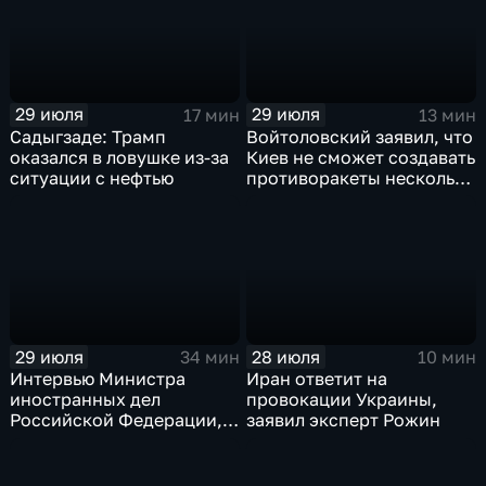
29 июля
29 июля
17 мин
13 мин
Садыгзаде: Трамп
Войтоловский заявил, что
оказался в ловушке из-за
Киев не сможет создавать
ситуации с нефтью
противоракеты несколько
лет
29 июля
28 июля
34 мин
10 мин
Интервью Министра
Иран ответит на
иностранных дел
провокации Украины,
Российской Федерации,
заявил эксперт Рожин
лидера предвыборного
списка партии «Единая
Россия» С.В.Лаврова