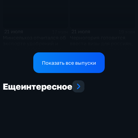
21 июля
21 июля
17 мин
19 мин
Минсельхоз отчитался об
Черногория готовится
экспорте удобрений и
ввести визы для россиян,
планах по обеспечению
что может нанести удар
аграриев топливом
по экономике страны
Показать все выпуски
Еще
интересное