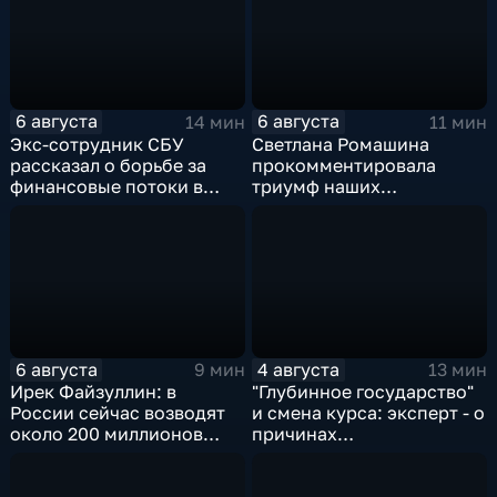
6 августа
6 августа
14 мин
11 мин
Экс-сотрудник СБУ
Светлана Ромашина
рассказал о борьбе за
прокомментировала
финансовые потоки в
триумф наших
украинском политикуме
спортсменок
6 августа
4 августа
9 мин
13 мин
Ирек Файзуллин: в
"Глубинное государство"
России сейчас возводят
и смена курса: эксперт - о
около 200 миллионов
причинах
квадратных метров
антироссийской
жилья.
риторики оппозиции