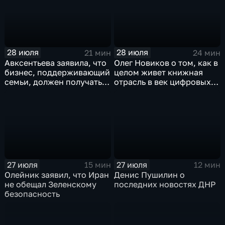
генеральному директору
агентства ТАСС
А.О.Кондрашову
28 июля
28 июля
21 мин
24 мин
Авксентьева заявила, что
Олег Новиков о том, как в
бизнес, поддерживающий
целом живет книжная
семьи, должен получать
отрасль в век цифровых
преференции
технологий
27 июля
27 июля
15 мин
12 мин
Олейник заявил, что Иран
Денис Пушилин о
не обещал Зеленскому
последних новостях ДНР
безопасность