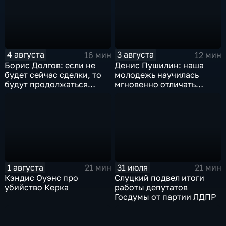
4 августа
3 августа
16 мин
12 мин
Борис Долгов: если не
Денис Пушилин: наша
будет сейчас сделки, то
молодежь научилась
будут продолжаться
мгновенно отличать
обмены ударами, однако,
правду от лжи
масштабного
наступления все-таки не
будет
1 августа
31 июля
21 мин
21 мин
Кэндис Оуэнс про
Слуцкий подвел итоги
убийство Керка
работы депутатов
Госдумы от партии ЛДПР