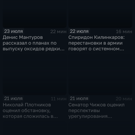
23 июля
22 июля
22 мин
16 мин
Денис Мантуров
Спиридон Килинкаров:
рассказал о планах по
перестановки в армии
выпуску оксидов редких
говорят о системном
металлов на
политическом кризисе на
Соликамском магниевом
Украине
заводе к 2028 году
21 июля
21 июля
11 мин
20 мин
Николай Плотников
Сенатор Чижов оценил
оценил обстановку,
перспективы
которая сложилась в
урегулирования
отношениях между США и
конфликтов на Ближнем
Ираном
Востоке и диалог с
Европой