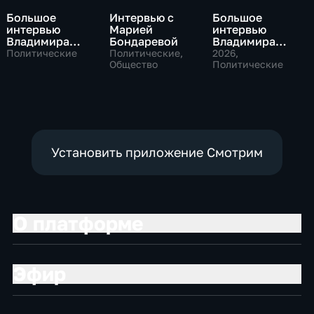
Большое
Интервью с
Большое
интервью
Марией
интервью
Владимира
Бондаревой
Владимира
Путина Сергею
Соловьева
Политические
Политические,
2026
,
Брилеву
Общество
Роджеру
Политические
Кеппелю
Установить приложение Смотрим
О платформе
Эфир