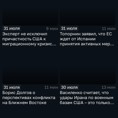
31 июля
31 июля
9 мин
11 мин
Эксперт не исключил
Топорнин заявил, что ЕС
причастность США к
ждет от Испании
миграционному кризису в
принятия активных мер
Испании
против мигрантов
31 июля
30 июля
11 мин
13 мин
Борис Долгов о
Василенко считает, что
перспективах конфликта
удары Ирана по военным
на Ближнем Востоке
базам США – это только
начало