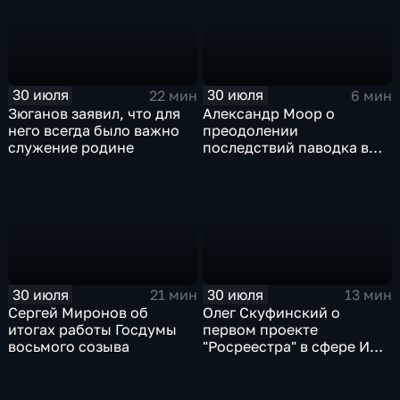
30 июля
30 июля
22 мин
6 мин
Зюганов заявил, что для
Александр Моор о
него всегда было важно
преодолении
служение родине
последствий паводка в
Тюменской области
30 июля
30 июля
21 мин
13 мин
Сергей Миронов об
Олег Скуфинский о
итогах работы Госдумы
первом проекте
восьмого созыва
"Росреестра" в сфере ИИ
электронном помощнике
"Ева"