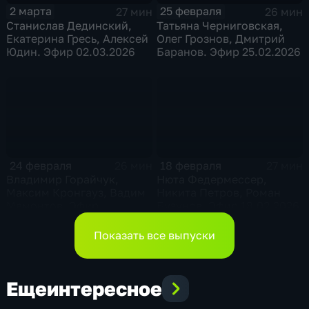
2 марта
25 февраля
27 мин
26 мин
Станислав Дединский,
Татьяна Черниговская,
Екатерина Гресь, Алексей
Олег Грознов, Дмитрий
Юдин. Эфир 02.03.2026
Баранов. Эфир 25.02.2026
24 февраля
18 февраля
26 мин
27 мин
Владимир Горайчук,
Нюта Федермессер,
Максим Кронгауз, Вадим
Никита Петров, Роман
Мамонтов. Эфир
Бузунов. Эфир 18.02.2026
24.02.2026
Показать все выпуски
Еще
интересное