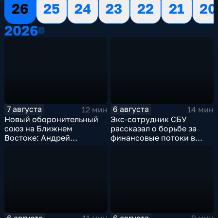
26
25
24
23
22
21
20
2026
2026
7 августа
6 августа
12 мин
14 мин
Новый оборонительный
Экс-сотрудник СБУ
союз на Ближнем
рассказал о борьбе за
Востоке: Андрей
финансовые потоки в
Бакланов комментирует
украинском политикуме
мотивы и риски
соглашения
6 августа
6 августа