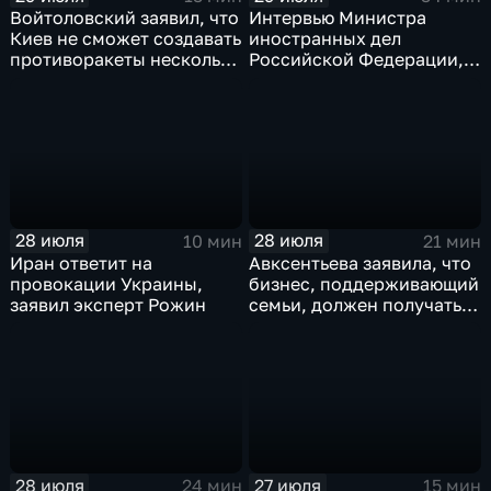
Войтоловский заявил, что
Интервью Министра
Киев не сможет создавать
иностранных дел
противоракеты несколько
Российской Федерации,
лет
лидера предвыборного
списка партии «Единая
Россия» С.В.Лаврова
генеральному директору
агентства ТАСС
А.О.Кондрашову
28 июля
28 июля
10 мин
21 мин
Иран ответит на
Авксентьева заявила, что
провокации Украины,
бизнес, поддерживающий
заявил эксперт Рожин
семьи, должен получать
преференции
28 июля
27 июля
24 мин
15 мин