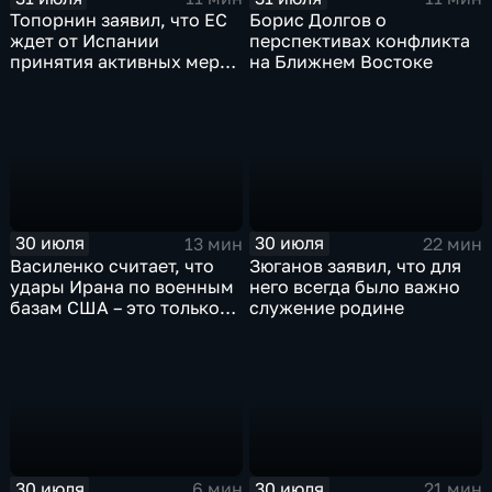
Топорнин заявил, что ЕС
Борис Долгов о
ждет от Испании
перспективах конфликта
принятия активных мер
на Ближнем Востоке
против мигрантов
30 июля
30 июля
13 мин
22 мин
Василенко считает, что
Зюганов заявил, что для
удары Ирана по военным
него всегда было важно
базам США – это только
служение родине
начало
30 июля
30 июля
6 мин
21 мин