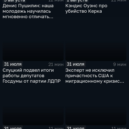
Денис Пушилин: наша
Кэндис Оуэнс про
молодежь научилась
убийство Керка
мгновенно отличать
правду от лжи
31 июля
31 июля
21 мин
9 мин
Слуцкий подвел итоги
Эксперт не исключил
работы депутатов
причастность США к
Госдумы от партии ЛДПР
миграционному кризису в
Испании
31 июля
31 июля
11 мин
11 мин