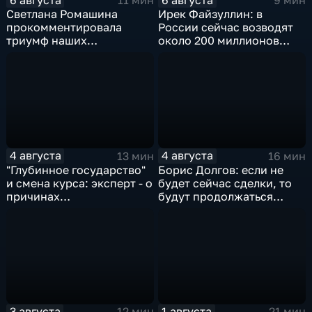
11 мин
9 мин
Светлана Ромашина
Ирек Файзуллин: в
прокомментировала
России сейчас возводят
триумф наших
около 200 миллионов
спортсменок
квадратных метров
жилья.
4 августа
4 августа
13 мин
16 мин
"Глубинное государство"
Борис Долгов: если не
и смена курса: эксперт - о
будет сейчас сделки, то
причинах
будут продолжаться
антироссийской
обмены ударами, однако,
риторики оппозиции
масштабного
наступления все-таки не
будет
3 августа
1 августа
12 мин
21 мин