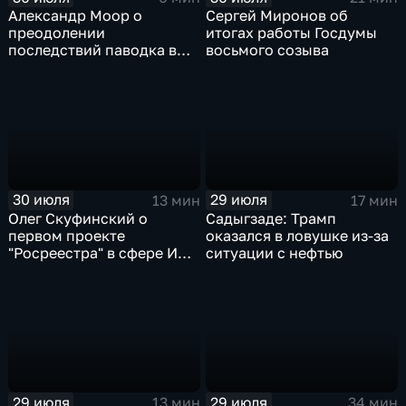
Александр Моор о
Сергей Миронов об
преодолении
итогах работы Госдумы
последствий паводка в
восьмого созыва
Тюменской области
30 июля
29 июля
13 мин
17 мин
Олег Скуфинский о
Садыгзаде: Трамп
первом проекте
оказался в ловушке из-за
"Росреестра" в сфере ИИ
ситуации с нефтью
электронном помощнике
"Ева"
29 июля
29 июля
13 мин
34 мин