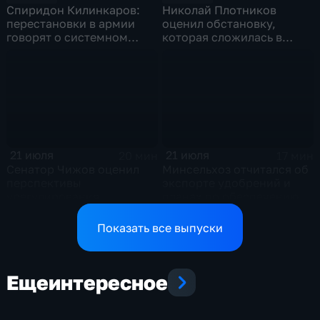
Спиридон Килинкаров:
Николай Плотников
перестановки в армии
оценил обстановку,
говорят о системном
которая сложилась в
политическом кризисе на
отношениях между США и
Украине
Ираном
21 июля
21 июля
20 мин
17 мин
Сенатор Чижов оценил
Минсельхоз отчитался об
перспективы
экспорте удобрений и
урегулирования
планах по обеспечению
конфликтов на Ближнем
аграриев топливом
Востоке и диалог с
Показать все выпуски
Европой
Еще
интересное