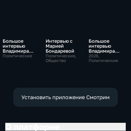
Большое
Интервью с
Большое
интервью
Марией
интервью
Владимира
Бондаревой
Владимира
Путина Сергею
Соловьева
Политические
Политические,
2026
,
Брилеву
Общество
Роджеру
Политические
Кеппелю
Установить приложение Смотрим
О платформе