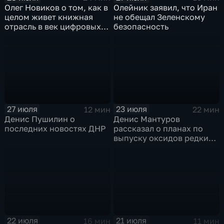
Олег Новиков о том, как в
Олейник заявил, что Иран
целом живет книжная
не обещал Зеленскому
отрасль в век цифровых
безопасность
технологий
27 июля
23 июля
12 мин
22 мин
Денис Пушилин о
Денис Мантуров
последних новостях ДНР
рассказал о планах по
выпуску оксидов редких
металлов на
Соликамском магниевом
заводе к 2028 году
22 июля
21 июля
16 мин
11 мин