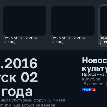
Эфир от 02.12.2016
Эфир от 02.12.2016
Эфи
(10:00)
(10:00)
(10:
2.2016
Новос
культ
ск 02
Программа
,
Культура
,
15 сезонов,
 года
ный культурный форум. В Музее
упили «Декабрьские вечера».