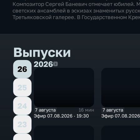
Композитор Сергей Баневич отмечает юбилей. 
светских ансамблей в эскизах знаменитых русс
Третьяковской галерее. В Государственном Кре
Выпуски
2026
2026
26
25
24
7 августа
7 августа
16 мин
Эфир 07.08.2026 · 19:30
Эфир 07.08.2026 
23