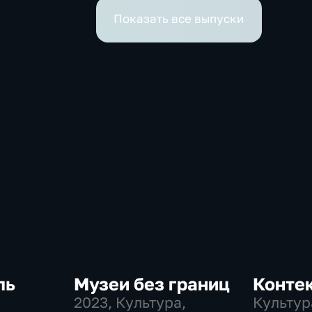
Показать все выпуски
ль
Музеи без границ
Конте
2023
, Культура,
Культур