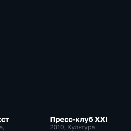
кст
Пресс-клуб ХХI
а,
2010
, Культура