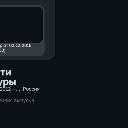
р от 02.12.2016
00)
ти
уры
2012 – …
,
Россия
 20484 выпуска