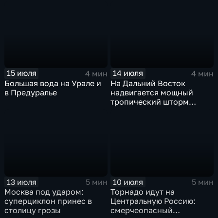
синоптики вновь
прогнозируют ливни
15 июля
14 июля
4 мин
4 мин
Большая вода на Урале и
На Дальний Восток
в Предуралье
надвигается мощный
тропический шторм
"Гави"
13 июля
10 июля
5 мин
5 мин
Москва под ударом:
Торнадо идут на
суперциклон принес в
Центральную Россию:
столицу грозы
смерчеопасный