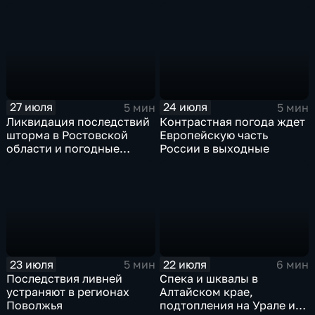
прогнозируют затяжные
ненастья
дожди
27 июля
24 июля
5 мин
5 мин
Ликвидация последствий
Контрастная погода ждет
шторма в Ростовской
Европейскую часть
области и погодные
России в выходные
качели в Центральной
России
23 июля
22 июля
5 мин
6 мин
Последствия ливней
Спека и шквалы в
устраняют в регионах
Алтайском крае,
Поволжья
подтопления на Урале и