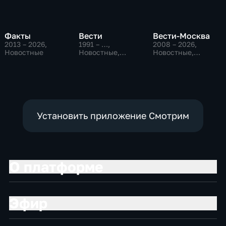
Факты
Вести
Вести-Москва
2013 – 2026
,
1991 – …
,
2008 – 2026
,
Новостные
Новостные,
Новостные,
Общественно-
Общественно-
политические,
политические,
социально-
социально-
экономические
экономические
Установить приложение Смотрим
О платформе
Эфир