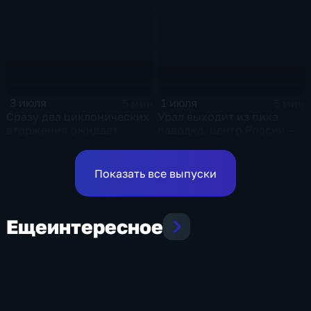
и ливни
1 июля
3 июля
5 мин
5 мин
Урал выходит из пика
Сразу два циклонических
паводка, центр России —
вторжения ожидает
на пике жары
Европейскую Россию в
оставшиеся дни недели
Показать все выпуски
Еще
интересное