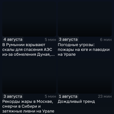
предупреждают об
усилении зноя в России
4 августа
3 августа
5 мин
6 мин
В Румынии взрывают
Погодные угрозы:
скалы для спасения АЭС
пожары на юге и паводки
из-за обмеления Дуная,
на Урале
пока к России подступает
аномальная жара
3 августа
1 августа
5 мин
23 мин
Рекорды жары в Москве,
Дождливый тренд
смерчи в Сибири и
затяжные ливни на Урале