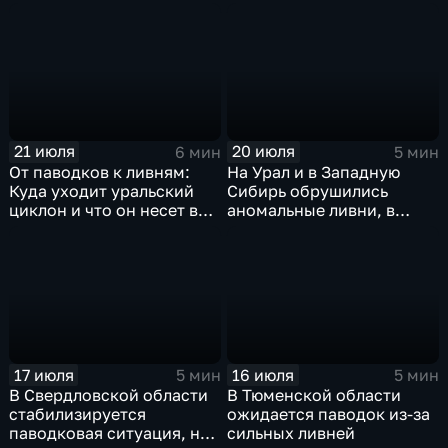
сентябрьская прохлада в
Петербурге
21 июля
20 июля
6 мин
5 мин
От паводков к ливням:
На Урал и в Западную
Куда уходит уральский
Сибирь обрушились
циклон и что он несет в
аномальные ливни, в
Москву
европейской части
России ожидается
потепление
17 июля
16 июля
5 мин
5 мин
В Свердловской области
В Тюменской области
стабилизируется
ожидается паводок из-за
паводковая ситуация, но
сильных ливней