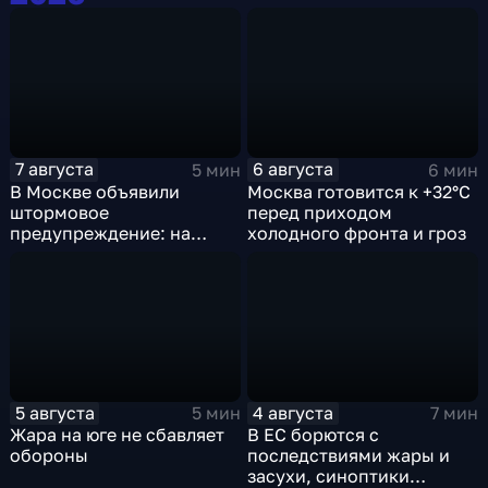
7 августа
6 августа
5 мин
6 мин
В Москве объявили
Москва готовится к +32°C
штормовое
перед приходом
предупреждение: на
холодного фронта и гроз
столицу надвигаются
грозы, ливни с градом и
шквалистый ветер
5 августа
4 августа
5 мин
7 мин
Жара на юге не сбавляет
В ЕС борются с
обороны
последствиями жары и
засухи, синоптики