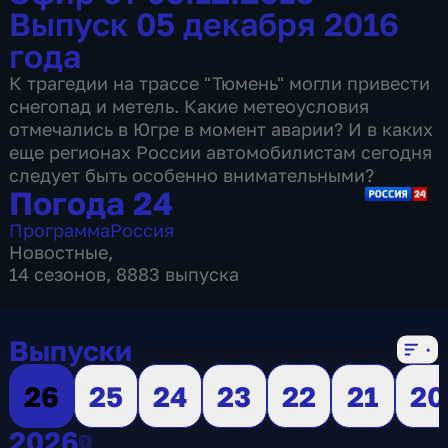
Выпуск 05 декабря 2016
года
К трагедии на трассе "Тюмень" могли привести
снегопад и метель. Какие метеоусловия
отмечались в Югре в момент аварии? И в каких
еще регионах России автомобилистам сегодня
следует быть особенно внимательными?
Погода 24
Программа
Россия
Новостные
,
14 сезонов, 8883 выпуска
Выпуски
26
25
24
23
22
21
20
2026
2026