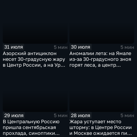
31 июля
30 июля
5 мин
5 мин
Азорский антициклон
Аномалии лета: на Ямале
несет 30-градусную жару
из-за 30-градусного зноя
в Центр России, а на Урал
горят леса, а центр
— ливни
России ждет потепления
29 июля
28 июля
5 мин
5 мин
В Центральную Россию
Жара уступает место
пришла сентябрьская
шторму: в Центре России
прохлада, синоптики
и Москве ожидается пик