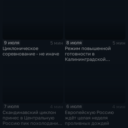
холодный фронт ударит
по Москве и Туле
9 июля
8 июля
5 мин
5 мин
Циклоническое
Режим повышенной
соревнование - не иначе
готовности в
Калининградской
области и угроза
экстремальных ливней в
Центральной России
7 июля
6 июля
4 мин
4 мин
Скандинавский циклон
Европейскую Россию
принес в Центральную
ждёт целая неделя
Россию пик похолодания
проливных дождей