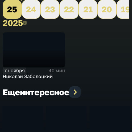
25
24
23
22
21
20
19
2025
2025
7 ноября
40 мин
Николай Заболоцкий
Еще
интересное