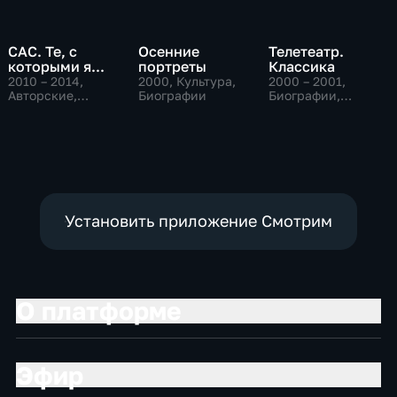
САС. Те, с
Осенние
Телетеатр.
которыми я...
портреты
Классика
2010 – 2014
,
2000
, Культура,
2000 – 2001
,
Авторские,
Биографии
Биографии,
Биографии,
Культура
культура
Установить приложение Смотрим
О платформе
Эфир