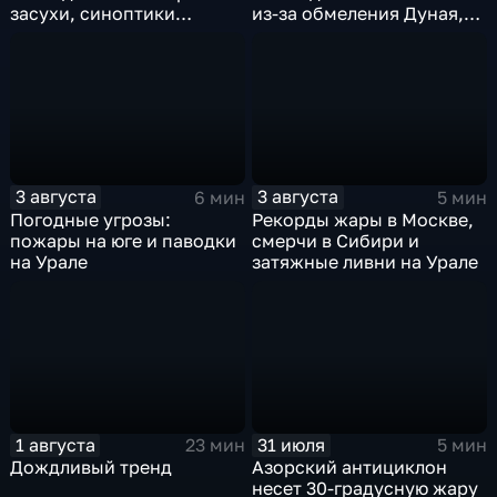
засухи, синоптики
из-за обмеления Дуная,
предупреждают об
пока к России подступает
усилении зноя в России
аномальная жара
3 августа
3 августа
6 мин
5 мин
Погодные угрозы:
Рекорды жары в Москве,
пожары на юге и паводки
смерчи в Сибири и
на Урале
затяжные ливни на Урале
1 августа
31 июля
23 мин
5 мин
Дождливый тренд
Азорский антициклон
несет 30-градусную жару