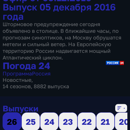
Выпуск 05 декабря 2016
года
Штормовое предупреждение сегодня
объявлено в столице. В ближайшие часы, по
прогнозам синоптиков, на Москву обрушатся
метели и сильный ветер. На Европейскую
территорию России надвигается мощный
Атлантический циклон.
Погода 24
Программа
Россия
Новостные
,
14 сезонов, 8882 выпуска
Выпуски
26
25
24
23
22
21
20