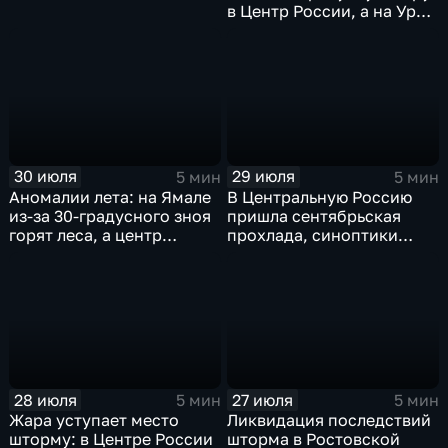
в Центр России, а на Урал
— ливни
30 июля
29 июля
5 мин
5 мин
Аномалии лета: на Ямале
В Центральную Россию
из-за 30-градусного зноя
пришла сентябрьская
горят леса, а центр
прохлада, синоптики
России ждет потепления
прогнозируют затяжные
дожди
28 июля
27 июля
5 мин
5 мин
Жара уступает место
Ликвидация последствий
шторму: в Центре России
шторма в Ростовской