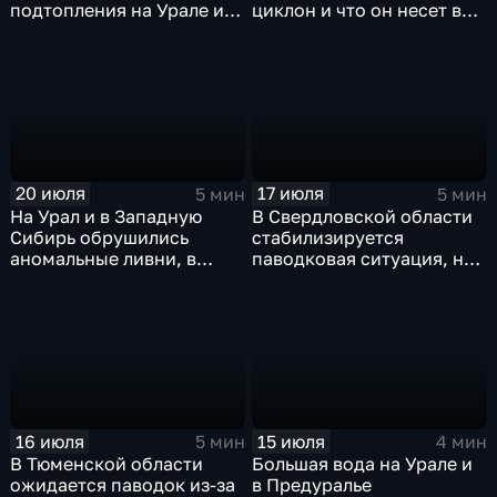
подтопления на Урале и
циклон и что он несет в
сентябрьская прохлада в
Москву
Петербурге
20 июля
17 июля
5 мин
5 мин
На Урал и в Западную
В Свердловской области
Сибирь обрушились
стабилизируется
аномальные ливни, в
паводковая ситуация, но
европейской части
синоптики вновь
России ожидается
прогнозируют ливни
потепление
16 июля
15 июля
5 мин
4 мин
В Тюменской области
Большая вода на Урале и
ожидается паводок из-за
в Предуралье