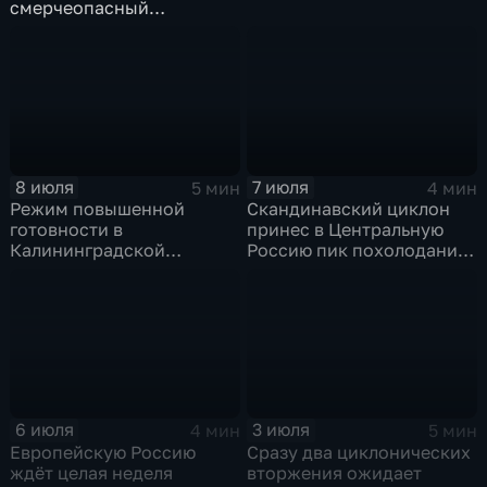
смерчеопасный
холодный фронт ударит
по Москве и Туле
8 июля
7 июля
5 мин
4 мин
Режим повышенной
Скандинавский циклон
готовности в
принес в Центральную
Калининградской
Россию пик похолодания
области и угроза
и ливни
экстремальных ливней в
Центральной России
6 июля
3 июля
4 мин
5 мин
Европейскую Россию
Сразу два циклонических
ждёт целая неделя
вторжения ожидает