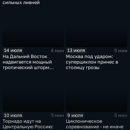
сильных ливней
14 июля
13 июля
4 мин
5 мин
На Дальний Восток
Москва под ударом:
надвигается мощный
суперциклон принес в
тропический шторм
столицу грозы
"Гави"
10 июля
9 июля
5 мин
5 мин
Торнадо идут на
Циклоническое
Центральную Россию:
соревнование - не иначе