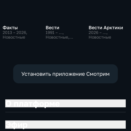
Факты
Вести
Вести Арктики
2013 – 2026
,
1991 – …
,
2026 – …
,
Новостные
Новостные,
Новостные
Общественно-
политические,
социально-
экономические
Установить приложение Смотрим
О платформе
Эфир