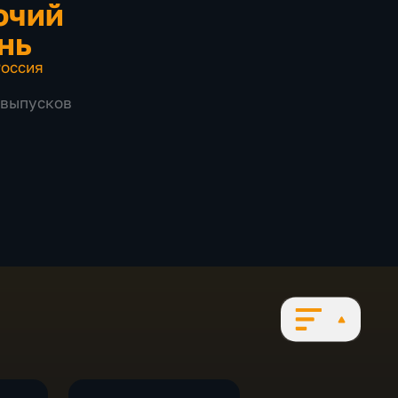
очий
нь
оссия
9 выпусков