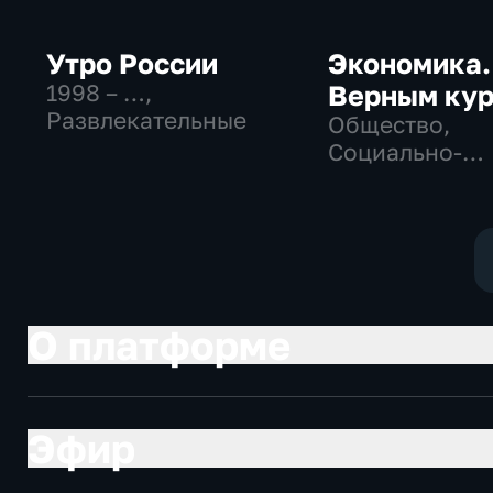
Утро России
Экономика.
1998 – …
,
Верным ку
Развлекательные
Общество,
Социально-
экономически
О платформе
Эфир