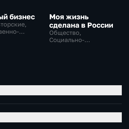
ый бизнес
Моя жизнь
вторские,
сделана в России
венно-
Общество,
еские
Социально-
экономические