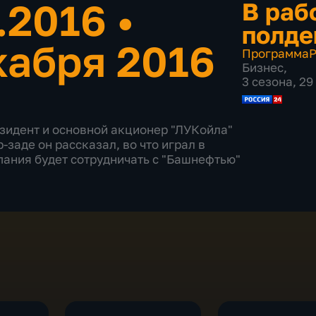
2.2016
•
В раб
полде
кабря 2016
Программа
Р
Бизнес
,
3 сезона, 2
езидент и основной акционер "ЛУКойла"
заде он рассказал, во что играл в
мпания будет сотрудничать с "Башнефтью"