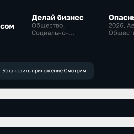
Делай бизнес
Опасн
рсом
Общество,
2026
, А
Социально-
Общест
экономические
политич
е
Установить приложение Смотрим