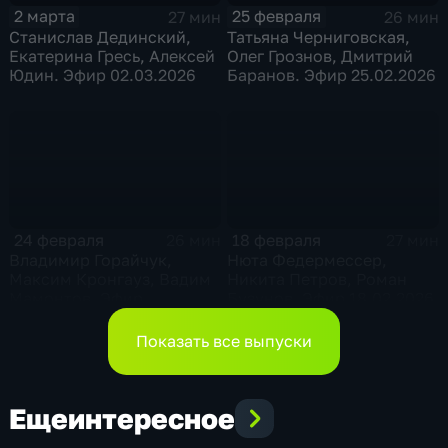
2 марта
25 февраля
27 мин
26 мин
Станислав Дединский,
Татьяна Черниговская,
Екатерина Гресь, Алексей
Олег Грознов, Дмитрий
Юдин. Эфир 02.03.2026
Баранов. Эфир 25.02.2026
24 февраля
18 февраля
26 мин
27 мин
Владимир Горайчук,
Нюта Федермессер,
Максим Кронгауз, Вадим
Никита Петров, Роман
Мамонтов. Эфир
Бузунов. Эфир 18.02.2026
24.02.2026
Показать все выпуски
Еще
интересное