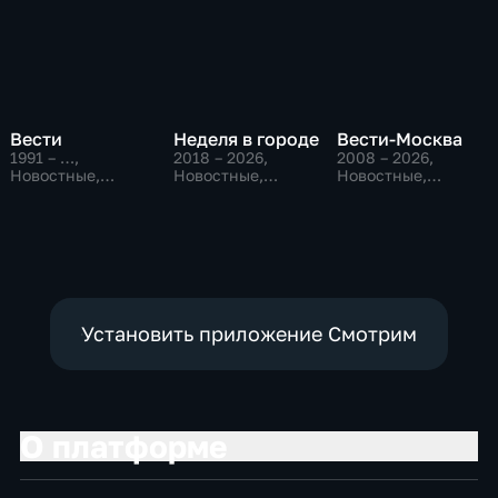
Вести
Неделя в городе
Вести-Москва
1991 – …
,
2018 – 2026
,
2008 – 2026
,
Новостные,
Новостные,
Новостные,
Общественно-
Общество,
Общественно-
политические,
общественно-
политические,
социально-
политические
социально-
экономические
экономические
Установить приложение Смотрим
О платформе