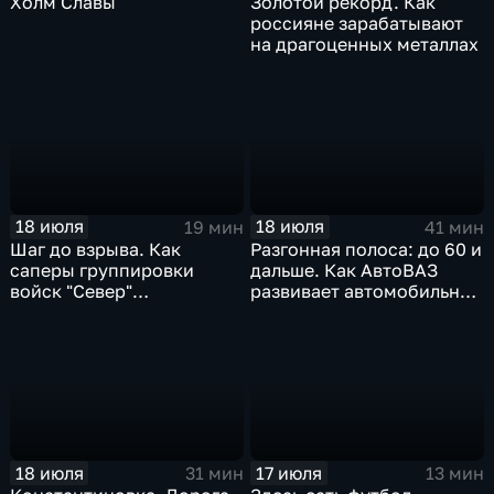
Холм Славы
Золотой рекорд. Как
россияне зарабатывают
на драгоценных металлах
18 июля
18 июля
19 мин
41 мин
Шаг до взрыва. Как
Разгонная полоса: до 60 и
саперы группировки
дальше. Как АвтоВАЗ
войск "Север"
развивает автомобильную
разминируют Курскую
промышленность
область
18 июля
17 июля
31 мин
13 мин