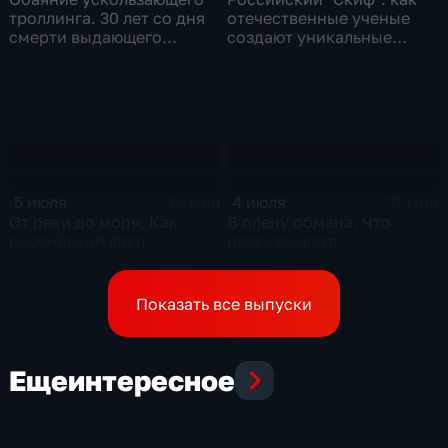
троллинга. 30 лет со дня
отечественные ученые
смерти выдающего
создают уникальные
музыканта и деятеля
технологии будущего
контркультуры Сергея
Курехина
5 июля
4 июля
14 мин
31 мин
От реки до моря. Как
В плену обмана. Что
российский флот
рассказывают
обретает второе дыхание
военнопленные ВСУ,
которых командиры
бросили в окружении
Показать все выпуски
Еще
интересное