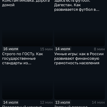
Константиновка. Дорога
Здесь есть футбол.
домой
Дагестан. Как
развивается футбол в
горной республике
16 июля
14 июля
15 мин
8 мин
Строго по ГОСТу. Как
Умные игры: как в России
государственные
развивают финансовую
стандарты из
грамотность населения
принудительного
инструмента
превратились в рыночный
механизм
14 июля
13 июля
12 мин
14 мин
Поворотный момент.
Зеленый переход.