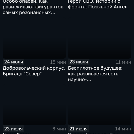
Особо опасен. Как
Герои СВО. Истории с
разыскивают фигурантов
фронта. Позывной Ангел
самых резонансных
преступлений в России
24 июля
23 июля
15 мин
11 мин
Добровольческий корпус.
Беспилотное будущее:
Бригада "Север"
как развивается сеть
научно-
производственных
центров
23 июля
21 июля
6 мин
14 мин