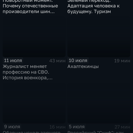
Почему отечественные
Адаптация человека к
производители шин
будущему. Туризм
просят ужесточить
импорт?
11 июля
10 июля
43 мин
19 мин
Журналист меняет
Ахалтекинцы
профессию на СВО.
История военкора,
подписавшего контракт
9 июля
5 июля
16 мин
27 мин
Обаяние ускользающего
Российский "Скиф": как