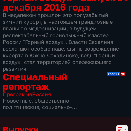
декабря 2016 года
В недалеком прошлом это полузабытый
зимний курорт, в настоящем грандиозные
планы по модернизации, в будущем
респектабельный горнолыжный кластер
России "Горный воздух". Власти Сахалина
возлагают особые надежды на возрождение
курорта в Южно-Сахалинске, ведь "Горный
воздух" стал территорией опережающего
развития.
Специальный
репортаж
Программа
Россия
Новостные
,
общественно-
политические
,
социально-
экономические
,
16 сезонов, 3859 выпусков
Выпуски