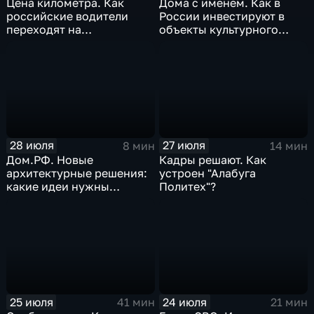
Цена километра. Как
Дома с именем. Как в
российские водители
России инвестируют в
переходят на
объекты культурного
альтернативные виды
наследия
топлива
28 июля
27 июля
8 мин
14 мин
Дом.РФ. Новые
Кадры решают. Как
архитектурные решения:
устроен "Алабуга
какие идеи нужны
Политех"?
регионам для развития
25 июля
24 июля
41 мин
21 мин