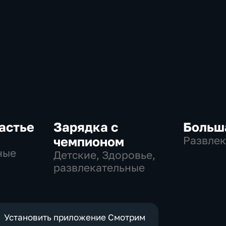
астье
Зарядка с
Больш
,
чемпионом
Развлек
ные
Детские, Здоровье,
развлекательные
Установить приложение Смотрим