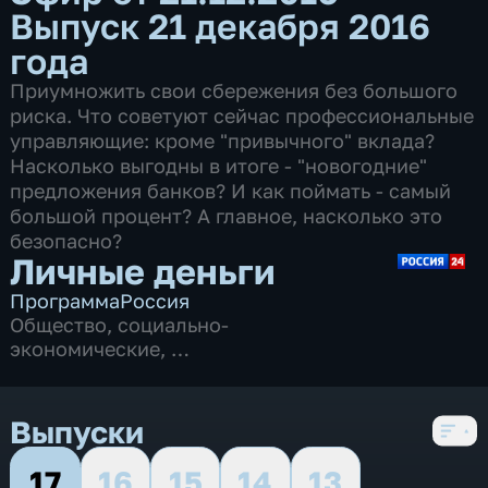
Выпуск 21 декабря 2016
года
Приумножить свои сбережения без большого
риска. Что советуют сейчас профессиональные
управляющие: кроме "привычного" вклада?
Насколько выгодны в итоге - "новогодние"
предложения банков? И как поймать - самый
большой процент? А главное, насколько это
безопасно?
Личные деньги
Программа
Россия
Общество
,
социально-
экономические
,
5 сезонов, 87 выпусков
Выпуски
17
16
15
14
13