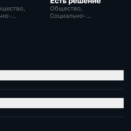
Есть решение
бщество,
Общество,
но-
Социально-
ические
экономические