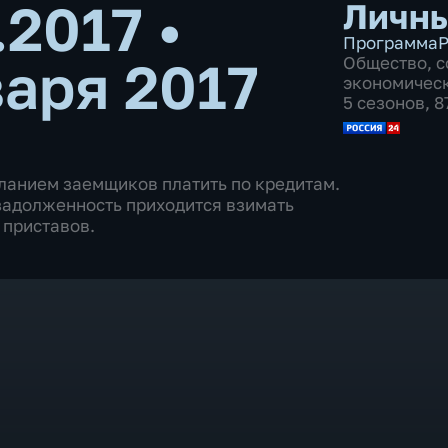
1.2017
•
Личны
Программа
Р
варя 2017
Общество
,
с
экономичес
5 сезонов, 
ланием заемщиков платить по кредитам.
задолженность приходится взимать
 приставов.