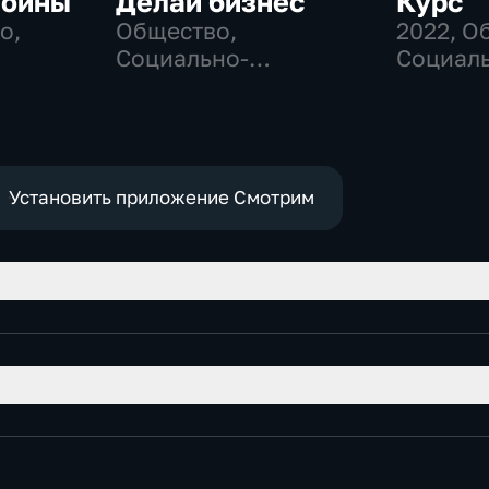
войны
Делай бизнес
Курс
о,
Общество,
2022
, О
Социально-
Социаль
е
экономические
эконом
Установить приложение Смотрим