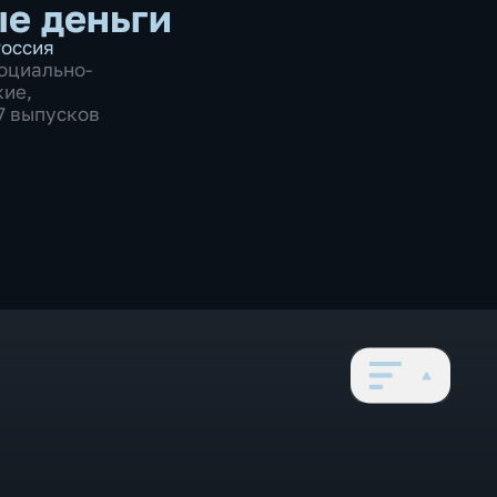
е деньги
оссия
оциально-
кие
,
87 выпусков