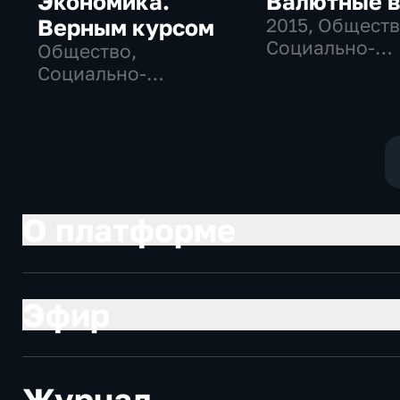
Экономика.
Валютные 
Верным курсом
2015
, Обществ
Социально-
Общество,
экономически
Социально-
экономические
О платформе
Эфир
Журнал