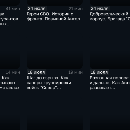
24 июля
24 июля
41 мин
21 мин
ак
Герои СВО. Истории с
Добровольческий
гурантов
фронта. Позывной Ангел
корпус. Бригада "
ных
России
18 июля
18 июля
14 мин
19 мин
. Как
Шаг до взрыва. Как
Разгонная полоса:
атывают
саперы группировки
и дальше. Как Ав
 металлах
войск "Север"
развивает
разминируют Курскую
автомобильную
область
промышленность