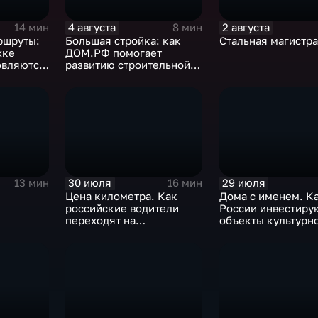
4 августа
2 августа
14 мин
8 мин
ршруты:
Большая стройка: как
Стальная магистр
жке
ДОМ.РФ помогает
овляются
развитию строительной
оги
отрасли России
30 июля
29 июля
13 мин
16 мин
Цена километра. Как
Дома с именем. Ка
российские водители
России инвестирую
переходят на
объекты культурн
альтернативные виды
наследия
топлива