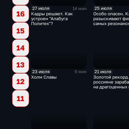
27 июля
25 июля
14 мин
16
Кадры решают. Как
Особо опасен. К
устроен "Алабуга
разыскивают фи
Политех"?
самых резонанс
преступлений в 
15
14
13
23 июля
21 июля
6 мин
Холм Славы
Золотой рекорд
12
россияне зараб
на драгоценных
11