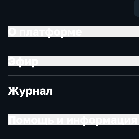
О платформе
Эфир
Журнал
Помощь и информация