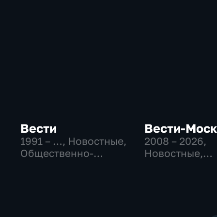
Вести
Вести-Мос
1991 – …
, Новостные,
2008 – 2026
,
Общественно-
Новостные,
политические,
Общественно
социально-
политические
экономические
социально-
экономически