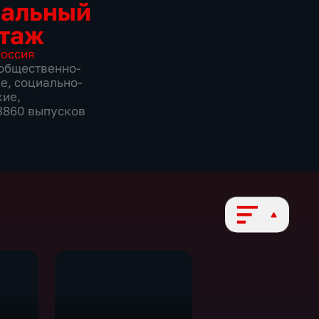
иальный
таж
оссия
общественно-
ие
,
социально-
кие
,
 3860 выпусков