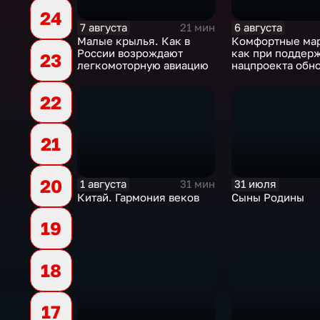
24
7 августа
6 августа
21 мин
Малые крылья. Как в
Комфортные ма
России возрождают
как при поддер
23
легкомоторную авиацию
нацпроекта обн
российские дор
22
21
20
1 августа
31 июля
31 мин
Китай. Гармония веков
Сыны Родины
19
18
17