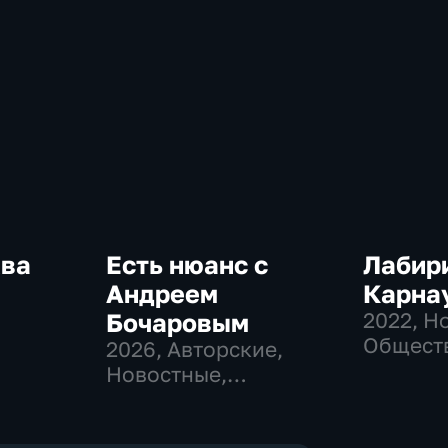
ква
Есть нюанс с
Лабир
Андреем
Карна
Бочаровым
2022
, Н
-
Общест
2026
, Авторские,
,
политич
Новостные,
общественно-
е
политические