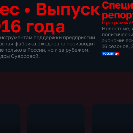
нес
•
Выпуск
Спец
репор
016 года
Программа
Р
Новостные
,
политическ
нструментам поддержки предприятий
экономичес
ерская фабрика ежедневно производит
16 сезонов,
е только в России, но и за рубежом.
ндры Суворовой.