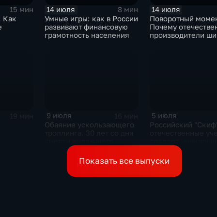
14 июля
14 июля
15 мин
8 мин
. Как
Умные игры: как в России
Поворотный момен
е
развивают финансовую
Почему отечестве
грамотность населения
производители ши
о
просят ужесточит
импорт?
 рыночный
9 июля
5 июля
19 мин
16 мин
Обаяние ускользающего
Российский "Скиф"
троллинга. 30 лет со дня
отечественные уч
смерти выдающего
создают уникальн
музыканта и деятеля
технологии будущ
контркультуры Сергея
Показать все выпуски
Курехина