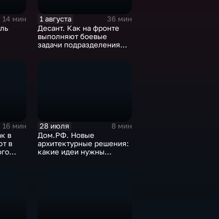
1 августа
14 мин
36 мин
аль
Десант. Как на фронте
выполняют боевые
задачи подразделения
ВДВ
28 июля
16 мин
8 мин
к в
Дом.РФ. Новые
т в
архитектурные решения:
ого
какие идеи нужны
регионам для развития