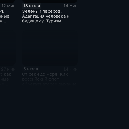
13 июля
12 мин
14 мин
т.
Зеленый переход.
нные
Адаптация человека к
н
будущему. Туризм
ь
5 июля
27 мин
14 мин
: как
От реки до моря. Как
еные
российский флот
ые
обретает второе дыхание
его