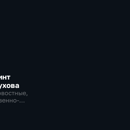
инт
ухова
овостные,
венно-
еские