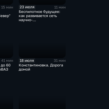
23 июля
15 мин
11 мин
Беспилотное будущее:
Север"
как развивается сеть
научно-
производственных
центров
18 июля
41 мин
31 мин
 до 60
Константиновка. Дорога
тоВАЗ
домой