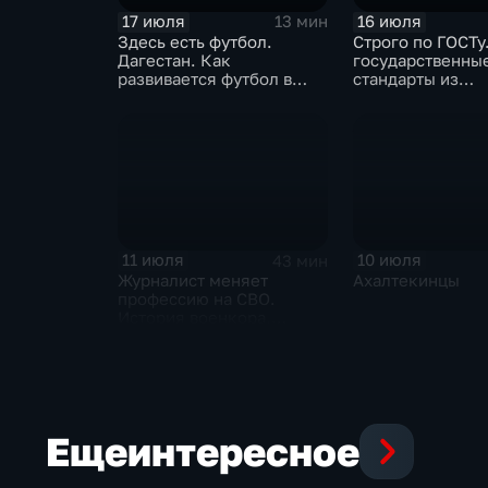
17 июля
16 июля
13 мин
Здесь есть футбол.
Строго по ГОСТу
Дагестан. Как
государственны
развивается футбол в
стандарты из
горной республике
принудительног
инструмента
превратились в
механизм
11 июля
10 июля
43 мин
Журналист меняет
Ахалтекинцы
профессию на СВО.
История военкора,
подписавшего контракт
Еще
интересное