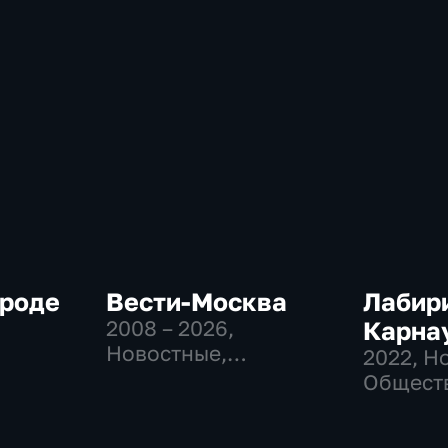
ороде
Вести-Москва
Лабир
2008 – 2026
,
Карна
Новостные,
2022
, Н
Общественно-
Общест
политические,
политич
социально-