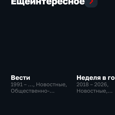
Еще
интересное
Вести
Неделя в г
1991 – …
, Новостные,
2018 – 2026
,
Общественно-
Новостные,
политические,
Общество,
социально-
общественно-
экономические
политические