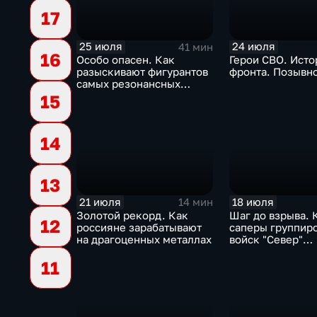
17
25 июля
24 июля
41 мин
16
Особо опасен. Как
Герои СВО. Исто
разыскивают фигурантов
фронта. Позывн
самых резонансных
преступлений в России
15
14
13
21 июля
18 июля
14 мин
Золотой рекорд. Как
Шаг до взрыва. 
12
россияне зарабатывают
саперы группир
на драгоценных металлах
войск "Север"
разминируют Ку
11
область