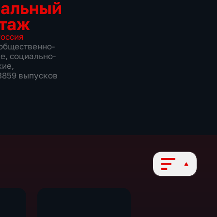
иальный
таж
оссия
общественно-
ие
,
социально-
кие
,
 3859 выпусков