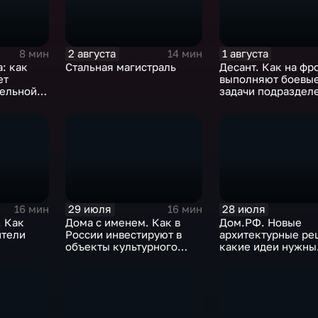
2 августа
1 августа
8 мин
14 мин
: как
Стальная магистраль
Десант. Как на фр
ет
выполняют боевы
тельной
задачи подраздел
ВДВ
29 июля
28 июля
16 мин
16 мин
. Как
Дома с именем. Как в
Дом.РФ. Новые
ители
России инвестируют в
архитектурные ре
объекты культурного
какие идеи нужны
 виды
наследия
регионам для раз