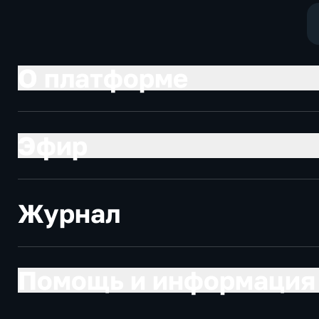
О платформе
Эфир
Журнал
Помощь и информация