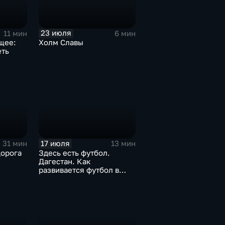
23 июля
11 мин
6 мин
щее:
Холм Славы
еть
17 июля
31 мин
13 мин
Дорога
Здесь есть футбол.
Дагестан. Как
развивается футбол в
горной республике