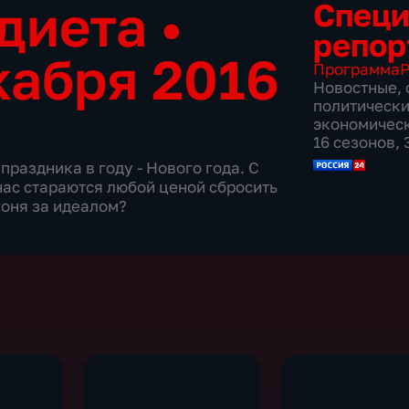
 диета
•
Спец
репор
кабря 2016
Программа
Р
Новостные
,
политическ
экономичес
16 сезонов,
раздника в году - Нового года. С
нас стараются любой ценой сбросить
оня за идеалом?