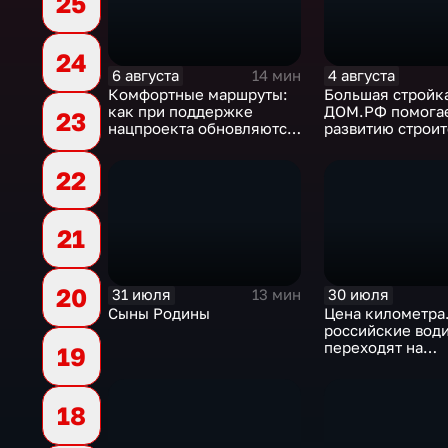
25
24
6 августа
4 августа
14 мин
Комфортные маршруты:
Большая стройка
как при поддержке
ДОМ.РФ помога
23
нацпроекта обновляются
развитию строи
российские дороги
отрасли России
22
21
20
31 июля
30 июля
13 мин
Сыны Родины
Цена километра
российские вод
переходят на
19
альтернативные
топлива
18