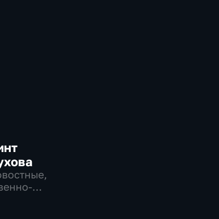
инт
ухова
овостные,
венно-
еские