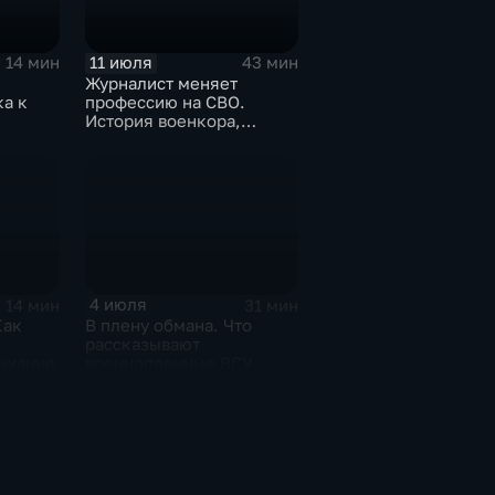
11 июля
14 мин
43 мин
Журналист меняет
а к
профессию на СВО.
История военкора,
подписавшего контракт
4 июля
14 мин
31 мин
Как
В плену обмана. Что
рассказывают
дыхание
военнопленные ВСУ,
которых командиры
бросили в окружении