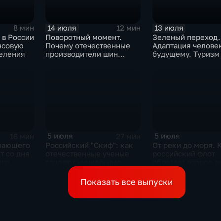
14 июля
13 июля
8 мин
12 мин
 в России
Поворотный момент.
Зеленый переход.
нсовую
Почему отечественные
Адаптация человек
селения
производители шин
будущему. Туризм
просят ужесточить
импорт?
5 июля
5 июля
16 мин
27 мин
зающего
Российский "Скиф": как
От реки до моря. 
т со дня
отечественные ученые
российский флот
его
создают уникальные
обретает второе 
теля
технологии будущего
Сергея
Показать все выпуски