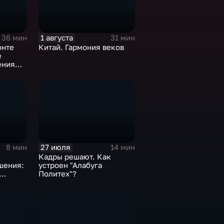
1 августа
36 мин
31 мин
онте
Китай. Гармония веков
е
ения
27 июля
8 мин
14 мин
Кадры решают. Как
шения:
устроен "Алабуга
Политех"?
вития