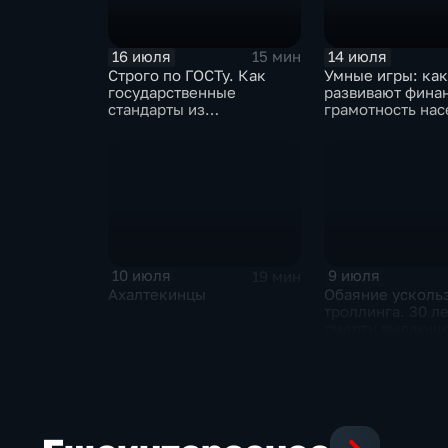
16 июля
14 июля
15 мин
Строго по ГОСТу. Как
Умные игры: как
государственные
развивают фина
стандарты из
грамотность на
принудительного
инструмента
превратились в рыночный
механизм
10 июля
9 июля
19 мин
Ахалтекинцы
Обаяние усколь
троллинга. 30 ле
смерти выдающ
музыканта и дея
контркультуры 
Курехина