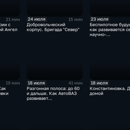
24 июля
23 июля
21 мин
15 мин
рии с
Добровольческий
Беспилотное буду
ой Ангел
корпус. Бригада "Север"
как развивается с
научно-
производственных
центров
18 июля
18 июля
19 мин
41 мин
Как
Разгонная полоса: до 60
Константиновка. 
овки
и дальше. Как АвтоВАЗ
домой
развивает
рскую
автомобильную
промышленность