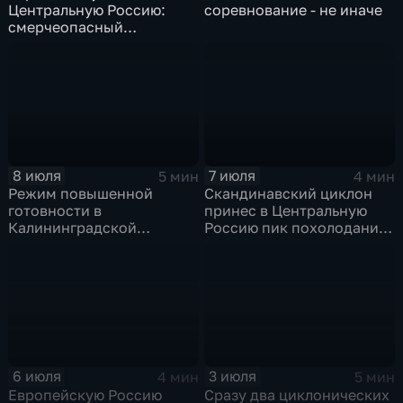
Центральную Россию:
соревнование - не иначе
смерчеопасный
холодный фронт ударит
по Москве и Туле
8 июля
7 июля
5 мин
4 мин
Режим повышенной
Скандинавский циклон
готовности в
принес в Центральную
Калининградской
Россию пик похолодания
области и угроза
и ливни
экстремальных ливней в
Центральной России
6 июля
3 июля
4 мин
5 мин
Европейскую Россию
Сразу два циклонических