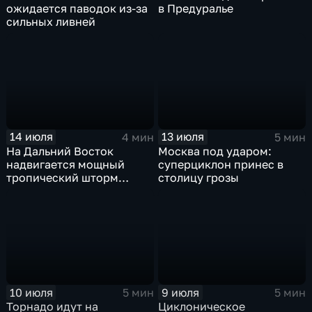
ожидается паводок из-за
в Предуралье
сильных ливней
14 июля
13 июля
4 мин
5 мин
На Дальний Восток
Москва под ударом:
надвигается мощный
суперциклон принес в
тропический шторм
столицу грозы
"Гави"
10 июля
9 июля
5 мин
5 мин
Торнадо идут на
Циклоническое