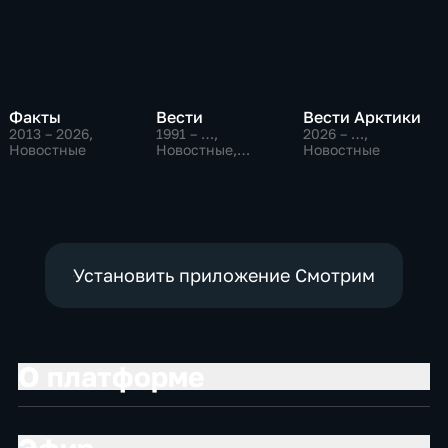
Факты
Вести
Вести Арктики
2013 – 2026
,
1991 – …
,
2026 – …
,
Новостные
Новостные,
Новостные
Общественно-
политические,
социально-
экономические
Установить приложение Смотрим
О платформе