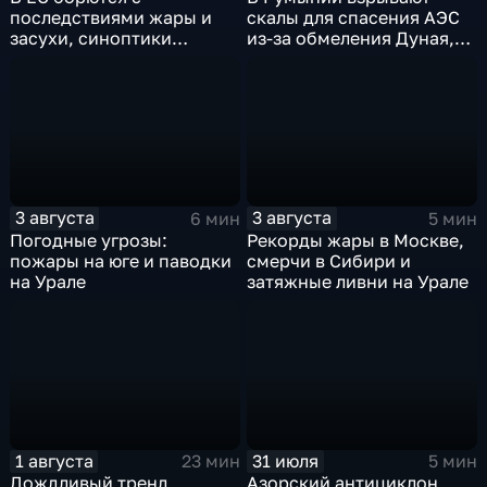
последствиями жары и
скалы для спасения АЭС
засухи, синоптики
из-за обмеления Дуная,
предупреждают об
пока к России подступает
усилении зноя в России
аномальная жара
3 августа
3 августа
6 мин
5 мин
Погодные угрозы:
Рекорды жары в Москве,
пожары на юге и паводки
смерчи в Сибири и
на Урале
затяжные ливни на Урале
1 августа
31 июля
23 мин
5 мин
Дождливый тренд
Азорский антициклон