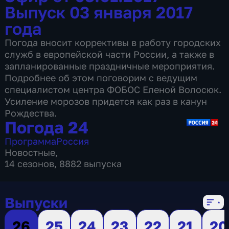
Выпуск 03 января 2017
года
Погода вносит коррективы в работу городских
служб в европейской части России, а также в
запланированные праздничные мероприятия.
Подробнее об этом поговорим с ведущим
специалистом центра ФОБОС Еленой Волосюк.
Усиление морозов придется как раз в канун
Рождества.
Погода 24
Программа
Россия
Новостные
,
14 сезонов, 8882 выпуска
Выпуски
26
25
24
23
22
21
20