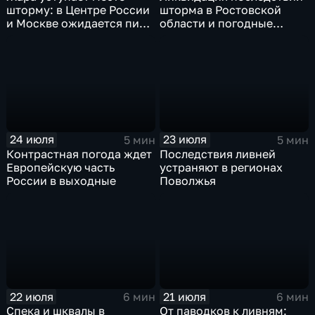
шторму: в Центре России
шторма в Ростовской
и Москве ожидается пик
области и погодные
ненастья
качели в Центральной
России
24 июля
23 июля
5 мин
5 мин
Контрастная погода ждет
Последствия ливней
Европейскую часть
устраняют в регионах
России в выходные
Поволжья
22 июля
21 июля
6 мин
6 мин
Спека и шквалы в
От паводков к ливням: