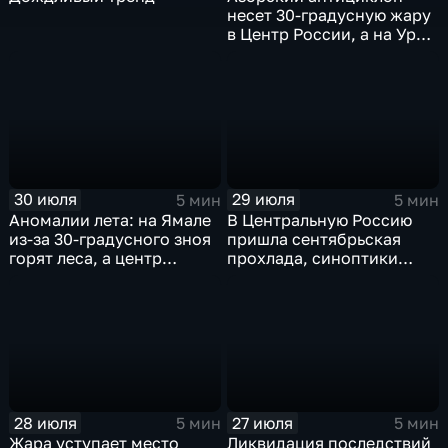
несет 30-градусную жару
в Центр России, а на Урал
— ливни
30 июля
29 июля
5 мин
5 мин
Аномалии лета: на Ямале
В Центральную Россию
из-за 30-градусного зноя
пришла сентябрьская
горят леса, а центр
прохлада, синоптики
России ждет потепления
прогнозируют затяжные
дожди
28 июля
27 июля
5 мин
5 мин
Жара уступает место
Ликвидация последствий