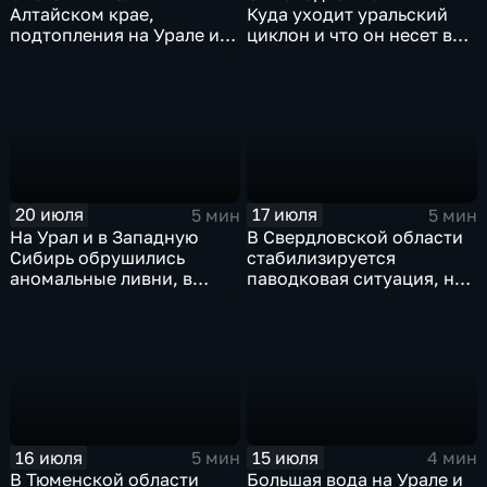
Алтайском крае,
Куда уходит уральский
подтопления на Урале и
циклон и что он несет в
сентябрьская прохлада в
Москву
Петербурге
20 июля
17 июля
5 мин
5 мин
На Урал и в Западную
В Свердловской области
Сибирь обрушились
стабилизируется
аномальные ливни, в
паводковая ситуация, но
европейской части
синоптики вновь
России ожидается
прогнозируют ливни
потепление
16 июля
15 июля
5 мин
4 мин
В Тюменской области
Большая вода на Урале и