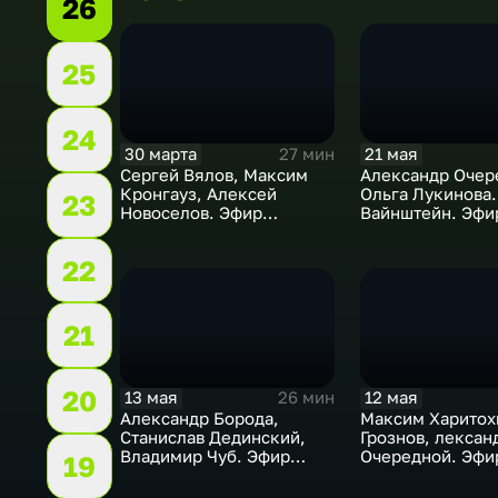
26
25
24
30 марта
21 мая
27 мин
Сергей Вялов, Максим
Александр Очер
Кронгауз, Алексей
Ольга Лукинова.
23
Новоселов. Эфир
Вайнштейн. Эфи
30.03.2026
21.05.2026
22
21
20
13 мая
12 мая
26 мин
Александр Борода,
Максим Харитох
Станислав Дединский,
Грознов, лексан
Владимир Чуб. Эфир
Очередной. Эфи
19
13.05.2026
12.05.2025