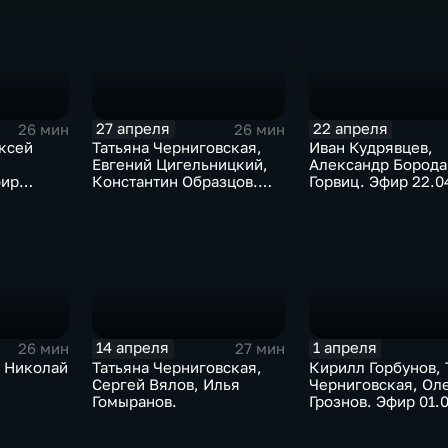
27 апреля
22 апреля
26 мин
26 мин
ксей
Татьяна Черниговская,
Иван Кудрявцев,
Евгений Цигельницкий,
Александр Борода
фир
Константин Образцов.
Горвиц. Эфир 22.0
Эфир 27.04.2026
14 апреля
1 апреля
26 мин
27 мин
 Николай
Татьяна Черниговская,
Кирилл Горбунов, 
Сергей Вялов, Илья
Черниговская, Ол
Гомыранов.
Грознов. Эфир 01.