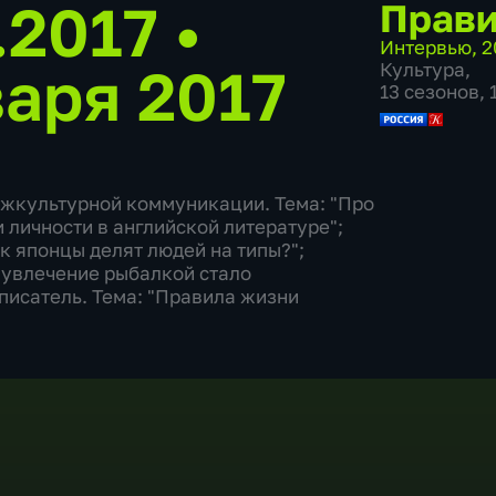
1.2017
•
Прави
Интервью
,
2
варя 2017
Культура
,
13 сезонов,
ежкультурной коммуникации. Тема: "Про
 личности в английской литературе";
к японцы делят людей на типы?";
 увлечение рыбалкой стало
писатель. Тема: "Правила жизни