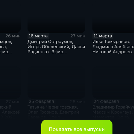
16 марта
11 марта
26 мин
27 мин
азцов,
Дмитрий Остроумов,
Илья Гомыранов,
ва,
Игорь Оболенский, Дарья
Людмила Алябьева
Эфир
Радченко. Эфир
Николай Андреев.
16.03.2026
11.03.2026
25 февраля
24 февраля
27 мин
26 мин
нский,
Татьяна Черниговская,
Владимир Горайчу
, Алексей
Олег Грознов, Дмитрий
Максим Кронгауз,
03.2026
Баранов. Эфир
Мамонтов. Эфир
25.02.2026
24.02.2026
Показать все выпуски