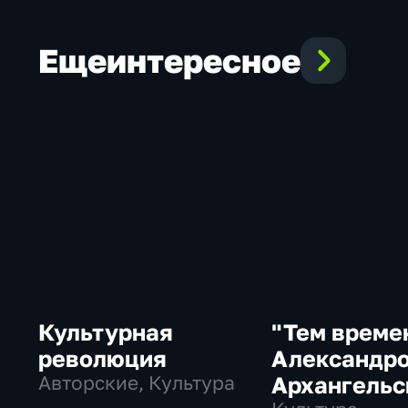
Еще
интересное
Культурная
"Тем време
революция
Александр
Авторские, Культура
Архангель