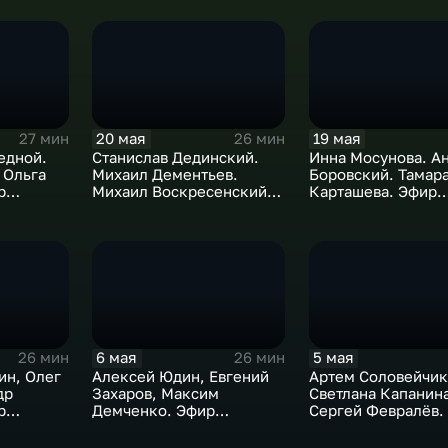
20 мая
19 мая
27 мин
26 мин
едной.
Станислав Дединский.
Инна Мосунова. А
 Ольга
Михаил Дементьев.
Боровский. Тамар
р
Михаил Воскресенский.
Карташева. Эфир
Эфир 20.05.2026
19.05.2026.
6 мая
5 мая
26 мин
26 мин
ин, Олег
Алексей Юдин, Евгений
Артем Соловейчик
др
Захаров, Максим
Светлана Капанина
р
Демченко. Эфир
Сергей Февралёв.
06.05.2026
05.05.2026