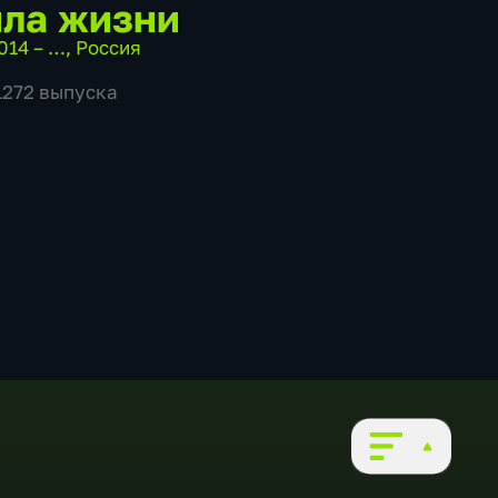
ла жизни
014 – …
,
Россия
 1272 выпуска