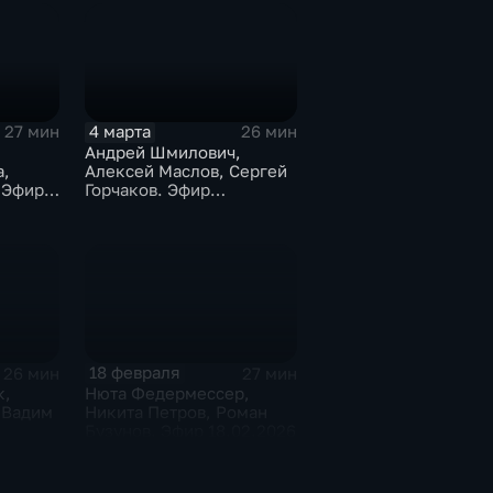
4 марта
27 мин
26 мин
Андрей Шмилович,
,
Алексей Маслов, Сергей
 Эфир
Горчаков. Эфир
04.03.2026
18 февраля
26 мин
27 мин
к,
Нюта Федермессер,
 Вадим
Никита Петров, Роман
Бузунов. Эфир 18.02.2026