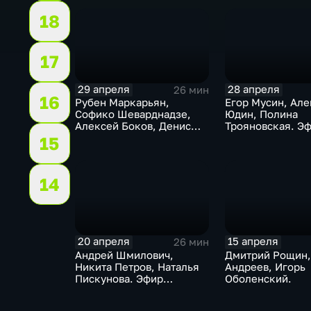
18
17
29 апреля
28 апреля
26 мин
16
Рубен Маркарьян,
Егор Мусин, Але
Софико Шеварднадзе,
Юдин, Полина
Алексей Боков, Денис
Трояновская. Э
Сивков. Эфир 29.04. 2026
28.04.2026
15
14
20 апреля
15 апреля
26 мин
Андрей Шмилович,
Дмитрий Рощин,
Никита Петров, Наталья
Андреев, Игорь
Пискунова. Эфир
Оболенский.
20.04.2026