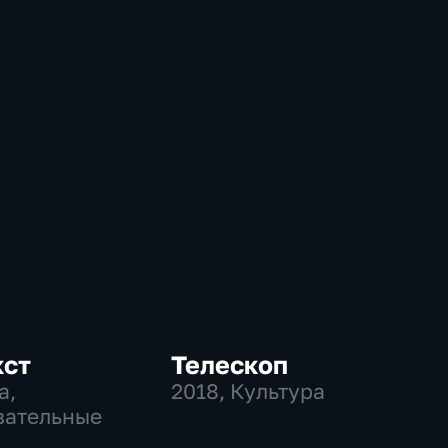
кст
Телескоп
а,
2018
, Культура
вательные