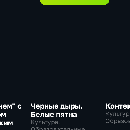
нем" с
Черные дыры.
Конте
ом
Белые пятна
Культур
Образо
ским
Культура,
Образовательные