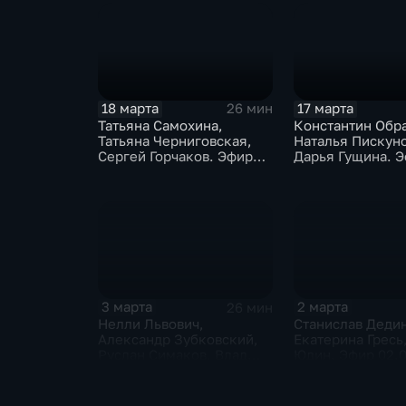
18 марта
17 марта
26 мин
Татьяна Самохина,
Константин Обр
Татьяна Черниговская,
Наталья Пискуно
Сергей Горчаков. Эфир
Дарья Гущина. 
18.03.2026
17.03.2026
3 марта
2 марта
26 мин
Нелли Львович,
Станислав Деди
Александр Зубковский,
Екатерина Гресь
Руслан Симаков, Влад
Юдин. Эфир 02.
Иванов, Ольга Миронова.
Эфир 03.03.2026