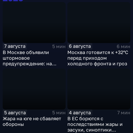
7 августа
6 августа
5 мин
6 мин
В Москве объявили
Москва готовится к +32°C
штормовое
перед приходом
предупреждение: на
холодного фронта и гроз
столицу надвигаются
грозы, ливни с градом и
шквалистый ветер
5 августа
4 августа
5 мин
7 мин
Жара на юге не сбавляет
В ЕС борются с
обороны
последствиями жары и
засухи, синоптики