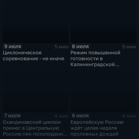
холодный фронт ударит
по Москве и Туле
9 июля
8 июля
5 мин
5 мин
Циклоническое
Режим повышенной
соревнование - не иначе
готовности в
Калининградской
области и угроза
экстремальных ливней в
Центральной России
7 июля
6 июля
4 мин
4 мин
Скандинавский циклон
Европейскую Россию
принес в Центральную
ждёт целая неделя
Россию пик похолодания
проливных дождей