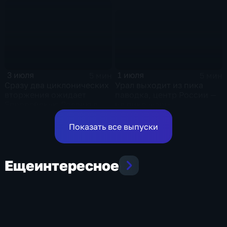
и ливни
1 июля
3 июля
5 мин
5 мин
Урал выходит из пика
Сразу два циклонических
паводка, центр России —
вторжения ожидает
на пике жары
Европейскую Россию в
оставшиеся дни недели
Показать все выпуски
Еще
интересное