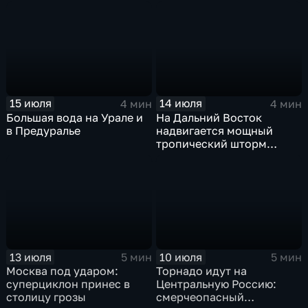
синоптики вновь
прогнозируют ливни
15 июля
14 июля
4 мин
4 мин
Большая вода на Урале и
На Дальний Восток
в Предуралье
надвигается мощный
тропический шторм
"Гави"
13 июля
10 июля
5 мин
5 мин
Москва под ударом:
Торнадо идут на
суперциклон принес в
Центральную Россию:
столицу грозы
смерчеопасный