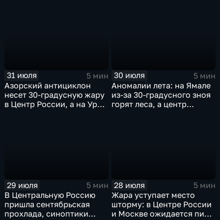
31 июля
30 июля
5 мин
5 мин
Азорский антициклон
Аномалии лета: на Ямале
несет 30-градусную жару
из-за 30-градусного зноя
в Центр России, а на Урал
горят леса, а центр
— ливни
России ждет потепления
29 июля
28 июля
5 мин
5 мин
В Центральную Россию
Жара уступает место
пришла сентябрьская
шторму: в Центре России
прохлада, синоптики
и Москве ожидается пик