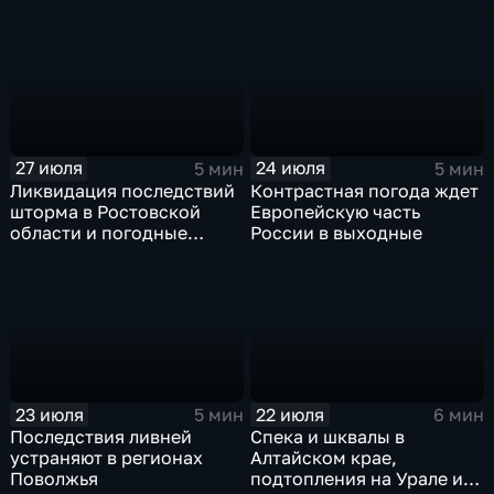
прогнозируют затяжные
ненастья
дожди
27 июля
24 июля
5 мин
5 мин
Ликвидация последствий
Контрастная погода ждет
шторма в Ростовской
Европейскую часть
области и погодные
России в выходные
качели в Центральной
России
23 июля
22 июля
5 мин
6 мин
Последствия ливней
Спека и шквалы в
устраняют в регионах
Алтайском крае,
Поволжья
подтопления на Урале и