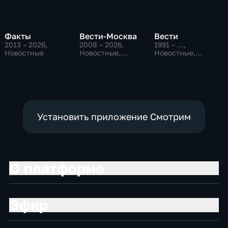
Факты
Вести-Москва
Вести
2013 – 2026
,
2008 – 2026
,
1991 – …
,
Новостные
Новостные,
Новостные,
Общественно-
Общественно-
политические,
политические,
социально-
социально-
экономические
экономические
Установить приложение Смотрим
О платформе
Эфир