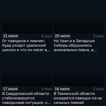
сентябрьская прохлада в
Петербурге
21 июля
20 июля
6 мин
5 мин
От паводков к ливням:
На Урал и в Западную
Куда уходит уральский
Сибирь обрушились
циклон и что он несет в
аномальные ливни, в
Москву
европейской части
России ожидается
потепление
17 июля
16 июля
5 мин
5 мин
В Свердловской области
В Тюменской области
стабилизируется
ожидается паводок из-за
паводковая ситуация, но
сильных ливней