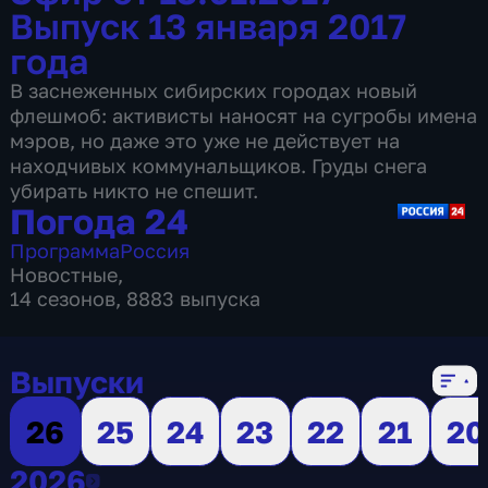
Выпуск 13 января 2017
года
В заснеженных сибирских городах новый
флешмоб: активисты наносят на сугробы имена
мэров, но даже это уже не действует на
находчивых коммунальщиков. Груды снега
убирать никто не спешит.
Погода 24
Программа
Россия
Новостные
,
14 сезонов, 8883 выпуска
Выпуски
26
25
24
23
22
21
20
2026
2026