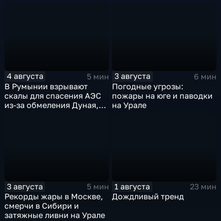
предупреждают об
усилении зноя в России
4 августа
3 августа
5 мин
6 мин
В Румынии взрывают
Погодные угрозы:
скалы для спасения АЭС
пожары на юге и паводки
из-за обмеления Дуная,
на Урале
пока к России подступает
аномальная жара
3 августа
1 августа
5 мин
23 мин
Рекорды жары в Москве,
Дождливый тренд
смерчи в Сибири и
затяжные ливни на Урале