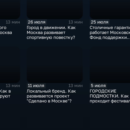
26 июля
25 июля
13 мин
13 мин
ого
Город в движении. Как
Столичные гаранти
Москва развивает
работает Московс
спортивную повестку?
Фонд поддержки
й
промышленности?
аны?
11 июля
5 июля
13 мин
13 мин
Как в
Локальный бренд. Как
ГОРОДСКИЕ
руют
развивается проект
ПОДМОСТКИ. Как
"Сделано в Москве"?
проходит фестива
«Театральный бул