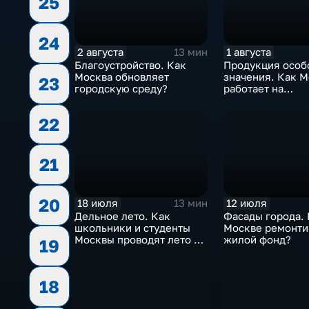
25
24
2 августа
1 августа
13 мин
Благоустройство. Как
Продукция особ
Москва обновляет
значения. Как Москва
23
городскую среду?
работает на
технологически
суверенитет стр
22
21
20
18 июля
12 июля
13 мин
Дельное лето. Как
Фасады города. 
школьники и студенты
Москве ремонти
Москвы проводят лето с
жилой фонд?
19
пользой?
18