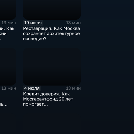
19 июля
13 мин
13 мин
и. Как
Реставрация. Как Москва
кий
сохраняет архитектурное
наследие?
4 июля
13 мин
13 мин
Кредит доверия. Как
Мосгарантфонд 20 лет
ль
помогает
ьвар»?
предпринимателям?