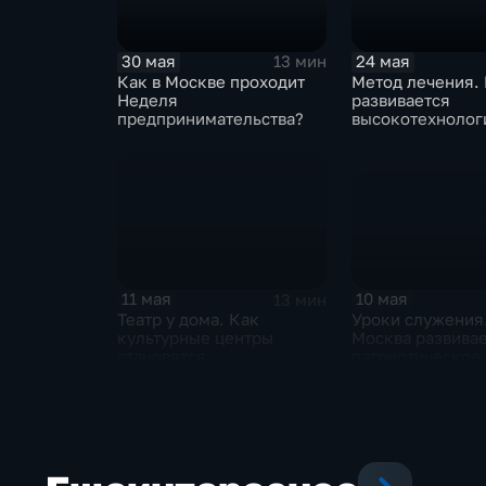
30 мая
24 мая
13 мин
Как в Москве проходит
Метод лечения.
Неделя
развивается
предпринимательства?
высокотехнолог
медицина Моск
10 мая
11 мая
13 мин
Уроки служения
Театр у дома. Как
Москва развива
культурные центры
патриотическое
становятся
воспитание?
альтернативой большим
сценам