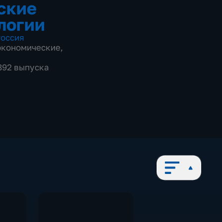
ские
логии
оссия
экономические
,
 892 выпуска