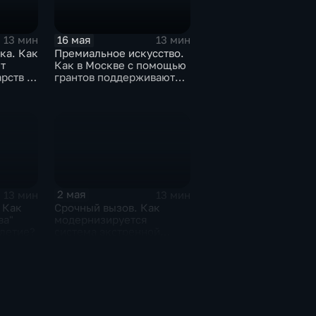
16 мая
13 мин
13 мин
ка. Как
Премиальное искусство.
т
Как в Москве с помощью
рств и
грантов поддерживают
юные таланты?
2 мая
13 мин
13 мин
 Как
Срочный вызов. Как
ва"
модернизируется
-летие?
система экстренной
медицинской помощи
Москвы?