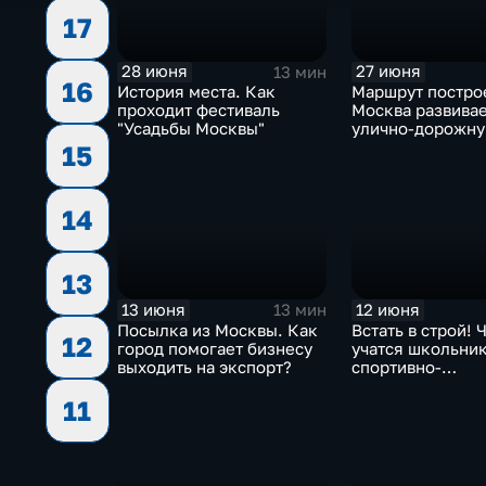
17
28 июня
27 июня
13 мин
16
История места. Как
Маршрут постро
проходит фестиваль
Москва развива
"Усадьбы Москвы"
улично-дорожну
15
14
13
13 июня
12 июня
13 мин
Посылка из Москвы. Как
Встать в строй! 
12
город помогает бизнесу
учатся школьник
выходить на экспорт?
спортивно-
патриотических 
11
столицы?