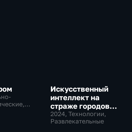
ром
Искусственный
но-
интеллект на
ческие,
страже городов
гии
будущего
2024
, Технологии,
Развлекательные