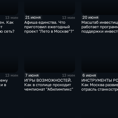
21 июня
20 июня
13 мин
13 мин
ен. Как
Афиша единства. Что
Масштаб инвестиц
ет
приготовил ежегодный
работает програм
ю сеть?
проект "Лето в Москве"?"
поддержки инвест
Москве?
7 июня
6 июня
13 мин
13 мин
Чему
ИГРЫ ВОЗМОЖНОСТЕЙ.
ИНСТРУМЕНТЫ РО
и в
Как в столице проходит
Как Москва разви
чемпионат "Абилимпикс"
отрасль станкост
лагерях