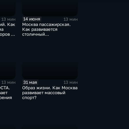
14 июня
13 мин
13 мин
ий. Как
Москва пассажирская.
ма
Как развивается
оров в
столичный
железнодорожный узел?
31 мая
13 мин
13 мин
СТА.
Образ жизни. Как Москва
вает
развивает массовый
роения
спорт?