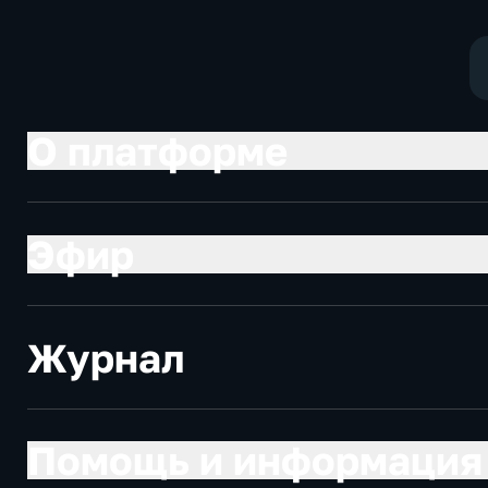
О платформе
Эфир
Журнал
Помощь и информация