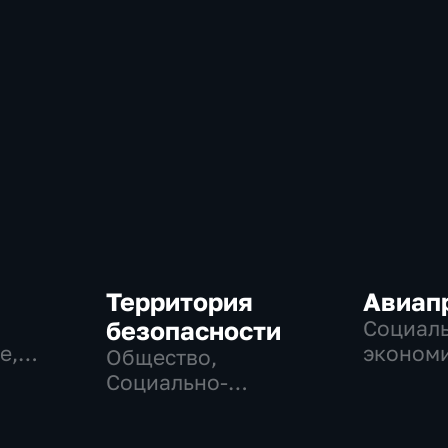
Территория
Авиап
безопасности
Социаль
е,
экономи
Общество,
Техноло
Социально-
экономические,
технологии