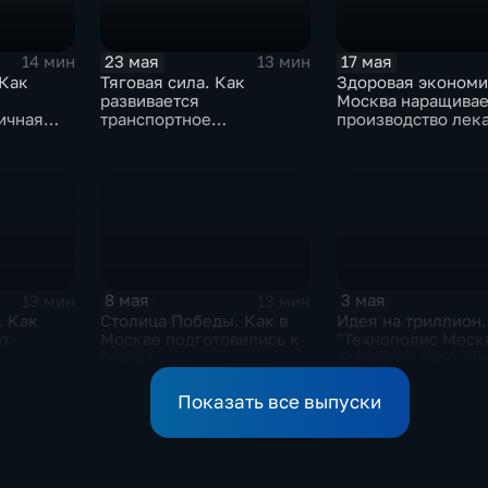
23 мая
17 мая
14 мин
13 мин
 Как
Тяговая сила. Как
Здоровая экономи
развивается
Москва наращивае
ичная
транспортное
производство лека
вы?
машиностроение
медоборудования
Москвы?
8 мая
3 мая
13 мин
13 мин
. Как
Столица Победы. Как в
Идея на триллион.
ет
Москве подготовились к
"Технополис Моск
9 мая?
встречает своё 20
Показать все выпуски