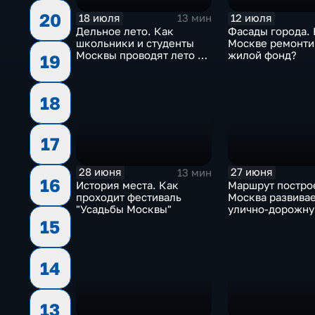
20
18 июля
12 июля
13 мин
Дельное лето. Как
Фасады города. 
школьники и студенты
Москве ремонти
Москвы проводят лето с
жилой фонд?
19
пользой?
18
17
28 июня
27 июня
13 мин
16
История места. Как
Маршрут постро
проходит фестиваль
Москва развива
"Усадьбы Москвы"
улично-дорожну
15
14
13