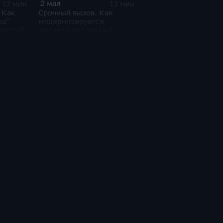
2 мая
13 мин
13 мин
 Как
Срочный вызов. Как
ва"
модернизируется
-летие?
система экстренной
медицинской помощи
Москвы?