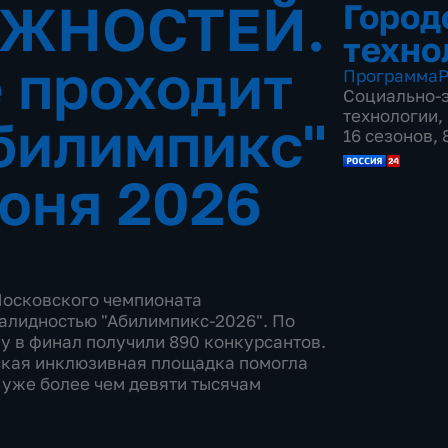
ЖНОСТЕЙ.
Город
техно
е проходит
Программа
Р
Социально-
технологии
,
билимпикс"
16 сезонов,
юня 2026
 Московского чемпионата
алидностью "Абилимпикс-2026". По
у в финал получили 890 конкурсантов.
дская инклюзивная площадка помогла
 уже более чем девяти тысячам