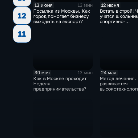
13 июня
12 июня
13 мин
Посылка из Москвы. Как
Встать в строй! 
12
город помогает бизнесу
учатся школьник
выходить на экспорт?
спортивно-
патриотических 
11
столицы?
30 мая
24 мая
13 мин
Как в Москве проходит
Метод лечения.
Неделя
развивается
предпринимательства?
высокотехнолог
медицина Моск