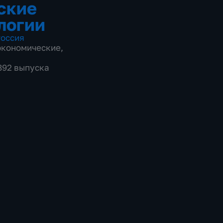
ские
логии
оссия
экономические
,
 892 выпуска