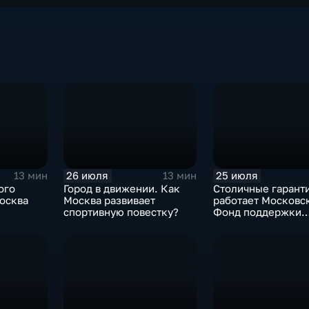
26 июля
25 июля
13 мин
13 мин
ого
Город в движении. Как
Столичные гаранти
Москва развивает
работает Московс
спортивную повестку?
Фонд поддержки
й
промышленности?
аны?