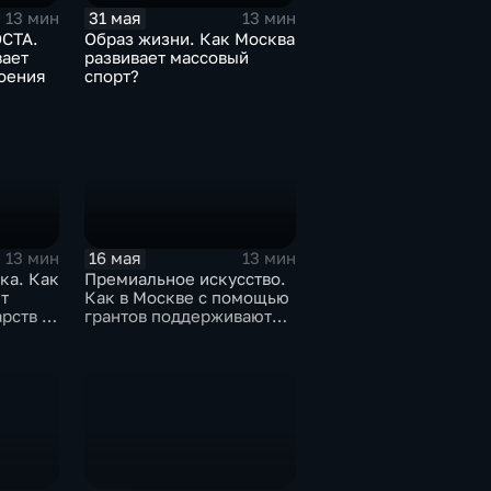
31 мая
13 мин
13 мин
СТА.
Образ жизни. Как Москва
вает
развивает массовый
роения
спорт?
16 мая
13 мин
13 мин
ка. Как
Премиальное искусство.
т
Как в Москве с помощью
рств и
грантов поддерживают
юные таланты?