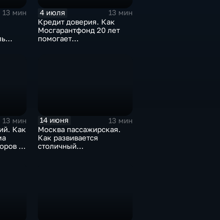
4 июля
13 мин
13 мин
Кредит доверия. Как
Мосгарантфонд 20 лет
ль
помогает
ьвар»?
предпринимателям?
14 июня
13 мин
13 мин
ий. Как
Москва пассажирская.
ма
Как развивается
оров в
столичный
железнодорожный узел?