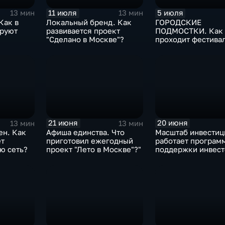
11 июля
5 июля
13 мин
13 мин
Как в
Локальный бренд. Как
ГОРОДСКИЕ
руют
развивается проект
ПОДМОСТКИ. Как
"Сделано в Москве"?
проходит фестива
«Театральный бул
21 июня
20 июня
13 мин
13 мин
ен. Как
Афиша единства. Что
Масштаб инвестиц
ет
приготовил ежегодный
работает програм
ю сеть?
проект "Лето в Москве"?"
поддержки инвест
Москве?