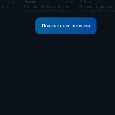
8 мая
3 мая
13 мин
13 мин
. Как
Столица Победы. Как в
Идея на триллион.
ет
Москве подготовились к
"Технополис Моск
9 мая?
встречает своё 20
Показать все выпуски