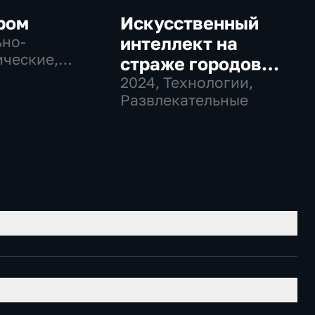
ром
Искусственный
но-
интеллект на
ческие,
страже городов
гии
будущего
2024
, Технологии,
Развлекательные