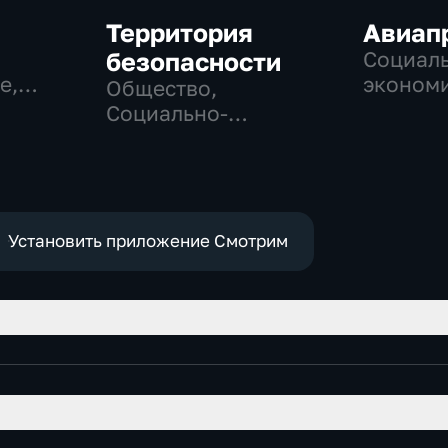
Территория
Авиап
безопасности
Социаль
е,
экономи
Общество,
Техноло
Социально-
экономические,
технологии
Установить приложение Смотрим