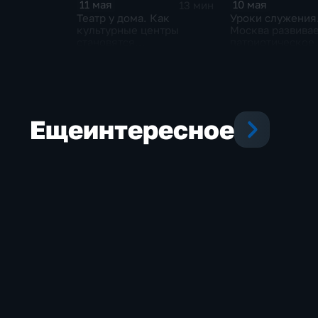
10 мая
11 мая
13 мин
Уроки служения
Театр у дома. Как
Москва развива
культурные центры
патриотическое
становятся
воспитание?
альтернативой большим
сценам
Еще
интересное