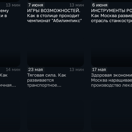
7 июня
6 июня
13 мин
13 мин
Чему
ИГРЫ ВОЗМОЖНОСТЕЙ.
ИНСТРУМЕНТЫ РО
и в
Как в столице проходит
Как Москва разви
чемпионат "Абилимпикс"
отрасль станкост
лагерях
23 мая
17 мая
14 мин
13 мин
 Как
Тяговая сила. Как
Здоровая экономи
развивается
Москва наращивае
ичная
транспортное
производство лека
вы?
машиностроение
медоборудования
Москвы?