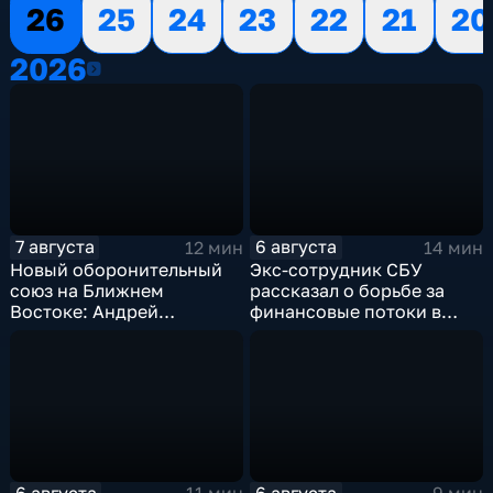
26
25
24
23
22
21
20
2026
2026
7 августа
6 августа
12 мин
14 мин
Новый оборонительный
Экс-сотрудник СБУ
союз на Ближнем
рассказал о борьбе за
Востоке: Андрей
финансовые потоки в
Бакланов комментирует
украинском политикуме
мотивы и риски
соглашения
6 августа
6 августа