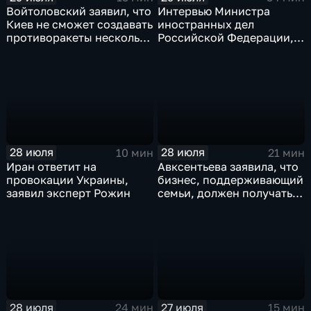
Войтоловский заявил, что
Интервью Министра
Киев не сможет создавать
иностранных дел
противоракеты несколько
Российской Федерации,
лет
лидера предвыборного
списка партии «Единая
Россия» С.В.Лаврова
генеральному директору
агентства ТАСС
А.О.Кондрашову
28 июля
28 июля
10 мин
21 мин
Иран ответит на
Авксентьева заявила, что
провокации Украины,
бизнес, поддерживающий
заявил эксперт Рожин
семьи, должен получать
преференции
28 июля
27 июля
24 мин
15 мин