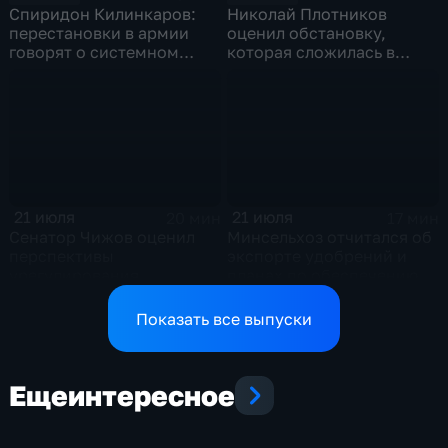
Спиридон Килинкаров:
Николай Плотников
перестановки в армии
оценил обстановку,
говорят о системном
которая сложилась в
политическом кризисе на
отношениях между США и
Украине
Ираном
21 июля
21 июля
20 мин
17 мин
Сенатор Чижов оценил
Минсельхоз отчитался об
перспективы
экспорте удобрений и
урегулирования
планах по обеспечению
конфликтов на Ближнем
аграриев топливом
Востоке и диалог с
Показать все выпуски
Европой
Еще
интересное