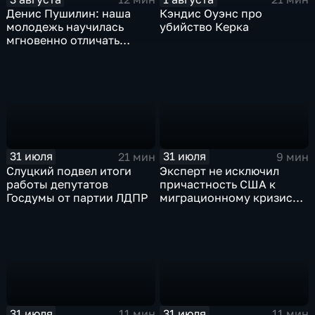
Денис Пушилин: наша
Кэндис Оуэнс про
молодежь научилась
убийство Керка
мгновенно отличать
правду от лжи
31 июля
31 июля
21 мин
9 мин
Слуцкий подвел итоги
Эксперт не исключил
работы депутатов
причастность США к
Госдумы от партии ЛДПР
миграционному кризису в
Испании
31 июля
31 июля
11 мин
11 мин