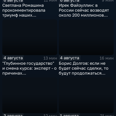
11 мин
9 мин
Светлана Ромашина
Ирек Файзуллин: в
прокомментировала
России сейчас возводят
триумф наших
около 200 миллионов
спортсменок
квадратных метров
жилья.
4 августа
4 августа
13 мин
16 мин
"Глубинное государство"
Борис Долгов: если не
и смена курса: эксперт - о
будет сейчас сделки, то
причинах
будут продолжаться
антироссийской
обмены ударами, однако,
риторики оппозиции
масштабного
наступления все-таки не
будет
3 августа
1 августа
12 мин
21 мин