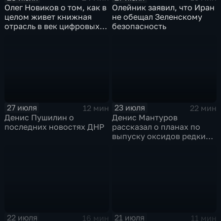
Олег Новиков о том, как в
Олейник заявил, что Иран
целом живет книжная
не обещал Зеленскому
отрасль в век цифровых
безопасность
технологий
27 июля
23 июля
12 мин
22 мин
Денис Пушилин о
Денис Мантуров
последних новостях ДНР
рассказал о планах по
выпуску оксидов редких
металлов на
Соликамском магниевом
заводе к 2028 году
22 июля
21 июля
16 мин
11 мин