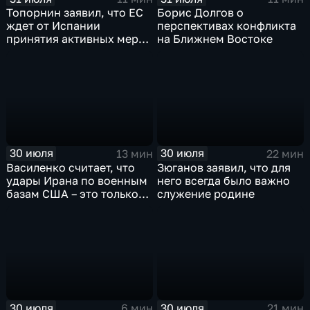
Топорнин заявил, что ЕС
Борис Долгов о
ждет от Испании
перспективах конфликта
принятия активных мер
на Ближнем Востоке
против мигрантов
30 июля
30 июля
13 мин
22 мин
Василенко считает, что
Зюганов заявил, что для
удары Ирана по военным
него всегда было важно
базам США – это только
служение родине
начало
30 июля
30 июля
6 мин
21 мин