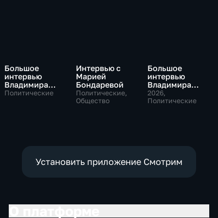
Большое
Интервью с
Большое
интервью
Марией
интервью
Владимира
Бондаревой
Владимира
Путина Сергею
Соловьева
Политические
Политические,
2026
,
Брилеву
Общество
Роджеру
Политические
Кеппелю
Установить приложение Смотрим
О платформе