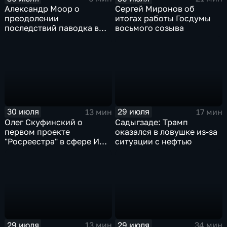
Александр Моор о
Сергей Миронов об
преодолении
итогах работы Госдумы
последствий паводка в
восьмого созыва
Тюменской области
30 июля
29 июля
13 мин
17 мин
Олег Скуфинский о
Садыгзаде: Трамп
первом проекте
оказался в ловушке из-за
"Росреестра" в сфере ИИ
ситуации с нефтью
электронном помощнике
"Ева"
29 июля
29 июля
13 мин
34 мин