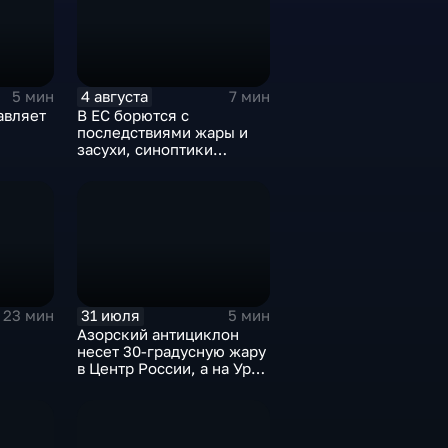
4 августа
5 мин
7 мин
авляет
В ЕС борются с
последствиями жары и
засухи, синоптики
предупреждают об
усилении зноя в России
31 июля
23 мин
5 мин
Азорский антициклон
несет 30-градусную жару
в Центр России, а на Урал
— ливни