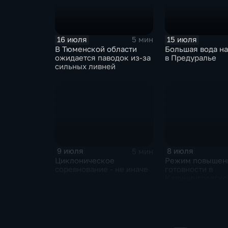
16 июля
15 июля
5 мин
В Тюменской области
Большая вода на
ожидается паводок из-за
в Предуралье
сильных ливней
9 июля
8 июля
5 мин
Циклоническое
Режим повышен
соревнование - не иначе
готовности в
Калининградско
области и угроз
экстремальных 
Центральной Ро