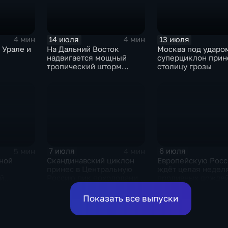
14 июля
13 июля
4 мин
4 мин
 Урале и
На Дальний Восток
Москва под ударо
надвигается мощный
суперциклон прин
тропический шторм
столицу грозы
"Гави"
7 июля
6 июля
5 мин
4 мин
ной
Скандинавский циклон
Европейскую Рос
принес в Центральную
ждёт целая недел
й
Россию пик похолодания
проливных дожде
а
и ливни
ливней в
Показать все выпуски
ссии