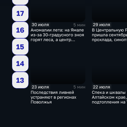
17
30 июля
29 июля
5 мин
16
Аномалии лета: на Ямале
В Центральную 
из-за 30-градусного зноя
пришла сентябр
горят леса, а центр
прохлада, синоп
России ждет потепления
прогнозируют з
15
дожди
14
13
23 июля
22 июля
5 мин
Последствия ливней
Спека и шквалы 
устраняют в регионах
Алтайском крае,
Поволжья
подтопления на 
сентябрьская пр
Петербурге