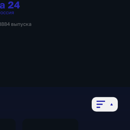
а 24
оссия
 8884 выпуска