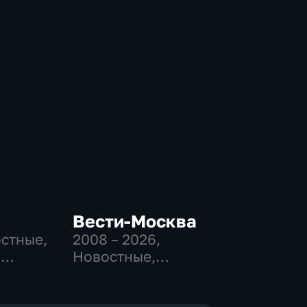
Вести-Москва
остные,
2008 – 2026
,
-
Новостные,
,
Общественно-
политические,