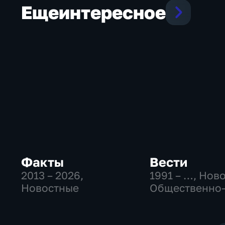
Еще
интересное
Факты
Вести
2013 – 2026
,
1991 – …
, Нов
Новостные
Общественно
политические
социально-