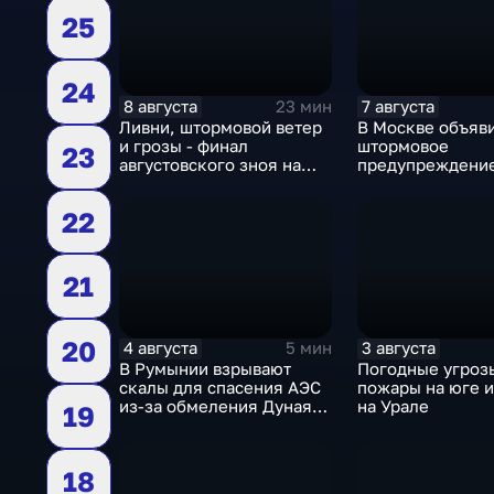
25
24
8 августа
7 августа
23 мин
Ливни, штормовой ветер
В Москве объяв
и грозы - финал
штормовое
23
августовского зноя на
предупреждение
Русскй равнине
столицу надвига
грозы, ливни с 
22
шквалистый вет
21
20
4 августа
3 августа
5 мин
В Румынии взрывают
Погодные угроз
скалы для спасения АЭС
пожары на юге и
из-за обмеления Дуная,
на Урале
19
пока к России подступает
аномальная жара
18