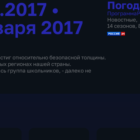
1.2017
•
Погод
Программа
Р
варя 2017
Новостные
,
14 сезонов,
остиг относительно безопасной толщины.
ных регионах нашей страны.
сь группа школьников, - далеко не