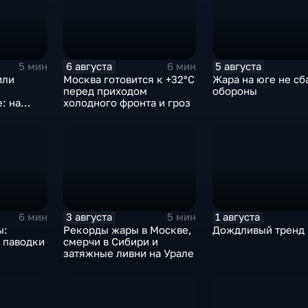
6 августа
5 августа
5 мин
6 мин
или
Москва готовится к +32°C
Жара на юге не сб
перед приходом
обороны
: на
холодного фронта и гроз
ются
градом и
ер
3 августа
1 августа
6 мин
5 мин
ы:
Рекорды жары в Москве,
Дождливый тренд
 паводки
смерчи в Сибири и
затяжные ливни на Урале