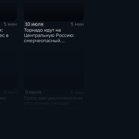
10 июля
5 мин
5 мин
м:
Торнадо идут на
ес в
Центральную Россию:
смерчеопасный
холодный фронт ударит
по Москве и Туле
3 июля
4 мин
5 мин
сию
Сразу два циклонических
я
вторжения ожидает
й
Европейскую Россию в
оставшиеся дни недели