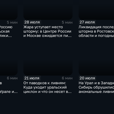
28 июля
27 июля
5 мин
5 мин
Россию
Жара уступает место
Ликвидация после
ьская
шторму: в Центре России
шторма в Ростовс
тики
и Москве ожидается пик
области и погодн
атяжные
ненастья
качели в Централ
России
21 июля
20 июля
6 мин
6 мин
в
От паводков к ливням:
На Урал и в Запад
Куда уходит уральский
Сибирь обрушилис
Урале и
циклон и что он несет в
аномальные ливни
охлада в
Москву
европейской част
России ожидается
потепление