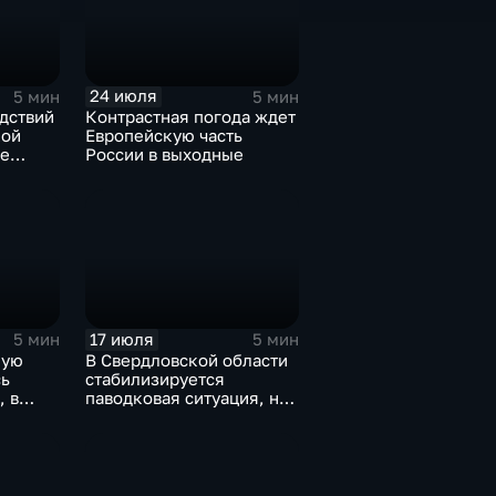
24 июля
5 мин
5 мин
дствий
Контрастная погода ждет
кой
Европейскую часть
ые
России в выходные
ьной
17 июля
5 мин
5 мин
ную
В Свердловской области
ь
стабилизируется
, в
паводковая ситуация, но
и
синоптики вновь
прогнозируют ливни