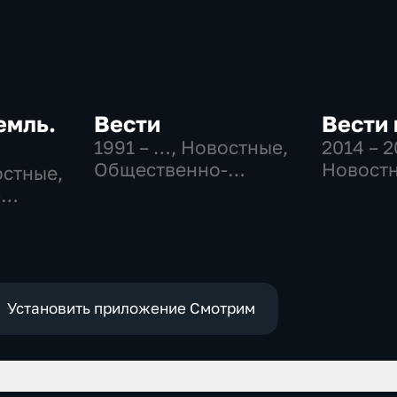
емль.
Вести
Вести 
1991 – …
, Новостные,
2014 – 
Общественно-
Новостн
остные,
политические,
Общест
-
социально-
политич
экономические
Установить приложение Смотрим