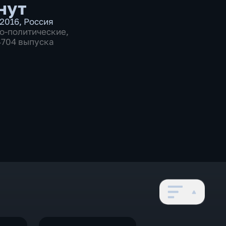
нут
2016
,
Россия
о-политические
,
 4704 выпуска