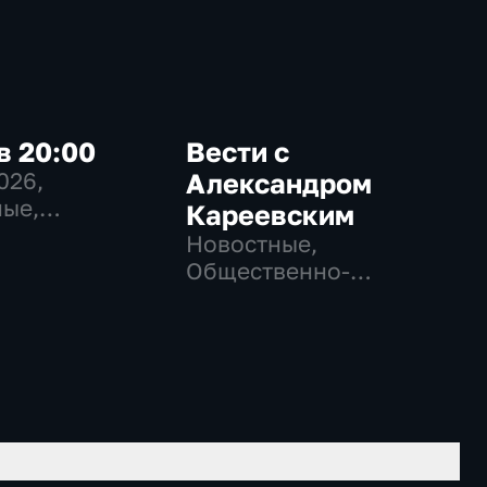
в 20:00
Вести с
2026
,
Александром
ые,
Кареевским
венно-
Новостные,
еские
Общественно-
политические