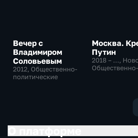
Вечер с
Москва. Кр
Владимиром
Путин
Соловьевым
2018 – …
, Нов
Общественно
2012
, Общественно-
политические
политические
О платформе