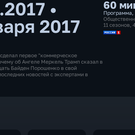
1.2017
•
60 ми
Программа
,
варя 2017
Общественн
11 сезонов,
 сделал первое "коммерческое
очему об Ангеле Меркель Трамп сказал в
щать Байден Порошенко в свой
оследних новостей с экспертами в