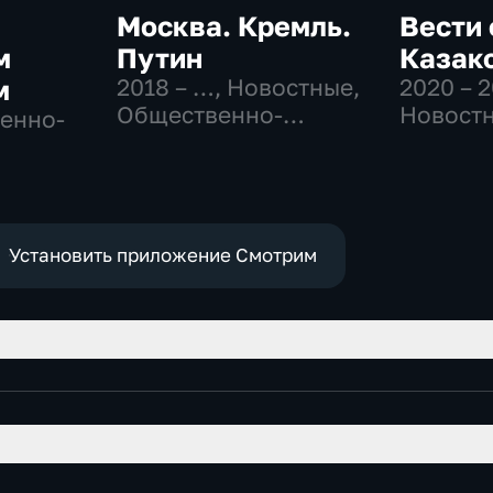
Москва. Кремль.
Вести 
м
Путин
Казак
м
2018 – …
, Новостные,
2020 – 
Общественно-
Новостн
венно-
политические
Общест
политич
Установить приложение Смотрим