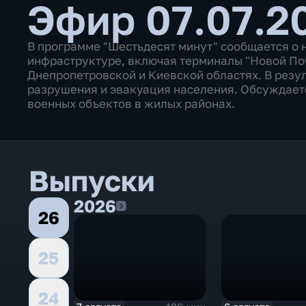
Эфир 07.07.20
В программе "Шестьдесят минут" сообщается о 
инфраструктуре, включая терминалы "Новой Поч
Днепропетровской и Киевской областях. В резу
разрушения и эвакуация населения. Обсуждает
военных объектов в жилых районах.
Выпуски
2026
2026
26
25
24