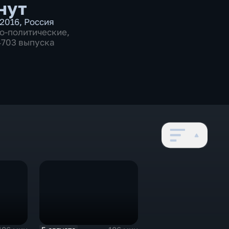
нут
2016
,
Россия
о-политические
,
 4703 выпуска