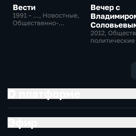
Вести
Вечер с
1991 – …
, Новостные,
Владимиро
Общественно-
Соловьевы
политические,
2012
, Общест
социально-
политические
экономические
О платформе
Эфир