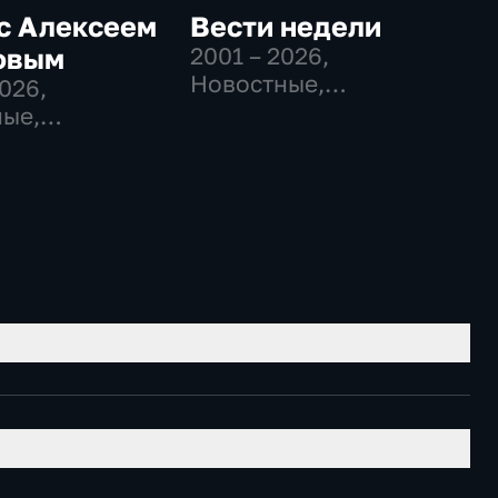
с Алексеем
Вести недели
овым
2001 – 2026
,
Новостные,
2026
,
Общественно-
ые,
политические
венно-
еские